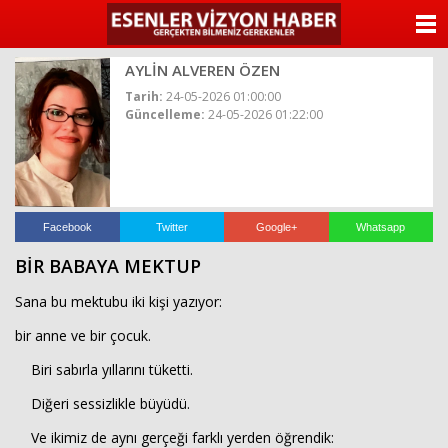
ANASAYFA
AYLİN ALVEREN ÖZEN
KATEGORİLER
Tarih:
24-05-2026 01:00:00
Güncelleme:
24-05-2026 01:22:00
YAZARLAR
ANKETLER
FOTO GALERİ
Facebook
Twitter
Google+
Whatsapp
BİR BABAYA MEKTUP
VİDEO GALERİ
Sana bu mektubu iki kişi yazıyor:
KÜNYE
bir anne ve bir çocuk.
Biri sabırla yıllarını tüketti.
İLETİŞİM
Diğeri sessizlikle büyüdü.
Ve ikimiz de aynı gerçeği farklı yerden öğrendik: