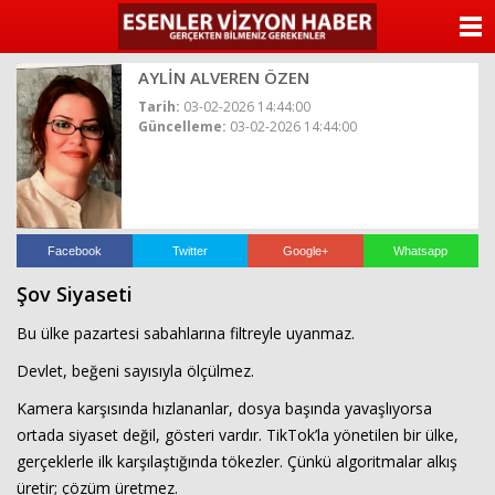
ANASAYFA
AYLİN ALVEREN ÖZEN
KATEGORİLER
Tarih:
03-02-2026 14:44:00
Güncelleme:
03-02-2026 14:44:00
YAZARLAR
ANKETLER
FOTO GALERİ
Facebook
Twitter
Google+
Whatsapp
Şov Siyaseti
VİDEO GALERİ
Bu ülke pazartesi sabahlarına filtreyle uyanmaz.
KÜNYE
Devlet, beğeni sayısıyla ölçülmez.
Kamera karşısında hızlananlar, dosya başında yavaşlıyorsa
İLETİŞİM
ortada siyaset değil, gösteri vardır. TikTok’la yönetilen bir ülke,
gerçeklerle ilk karşılaştığında tökezler. Çünkü algoritmalar alkış
üretir; çözüm üretmez.