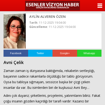
ANASAYFA
AYLİN ALVEREN ÖZEN
KATEGORİLER
Tarih:
11-12-2025 19:04:00
Güncelleme:
11-12-2025 19:04:00
YAZARLAR
ANKETLER
FOTO GALERİ
Facebook
Twitter
Google+
Whatsapp
Avni Çelik
VİDEO GALERİ
Zaman zaman iş dünyasına baktığımda, rekabetin sertleştiği,
KÜNYE
başarının sadece rakamlarla ölçüldüğü bir tablo görüyorum.
Oysa bu tabloya sığmayan, sessizce başka bir çizgi çeken
İLETİŞİM
insanlar da var. Bu isimlerden biri de kuşkusuz Avni Bey…
Adını çok duyarız; şirketlerini, projelerini, yatırımlarını biliriz. Fakat
çoğu insanın gözden kaçırdığı bir tarafı vardır: Kazancı bir