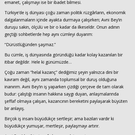
emanet, çalışmayı ise bir ibadet bilmesi.
Türkiye’de iş dünyası çoğu zaman politik rüzgârların, ekonomik
dalgalanmaların içinde ayakta durmaya çalışırken; Avni Bey’in
duruşu sakin, ölçülü ve bir o kadar da ilkeseldir. Onun adının
geçtiği sohbetlerde hep aynı cümleyi duyarım:
“Dürüstlüğünden şaşmaz.”
Bu cümle, iş dünyasında göründüğü kadar kolay kazanılan bir
Haberin Doğru Adresi.
itibar değildir. Hele ki günümüzde…
Çoğu zaman “helal kazanç” dediğimiz şeyin yalnızca dini bir
kavram değil, aynı zamanda toplumsal bir duruş olduğuna
inanırım. Avni Bey’in iş yaparken çizdiği çerçeve de tam olarak
budur: çalıştığı insanın hakkına saygı duyan, anlaşmalarında
şeffaf olmaya çalışan, kazancının bereketini paylaşarak büyüten
bir anlayış.
Birçok iş insanı büyüdükçe sertleşir; ama bazıları vardır ki
büyüdükçe yumuşar, mertleşir, paylaşmayı artırır.