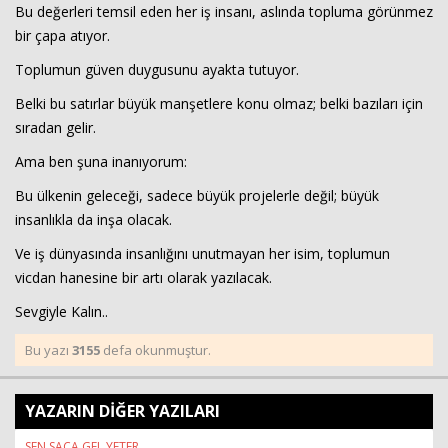
Bu değerleri temsil eden her iş insanı, aslında topluma görünmez
bir çapa atıyor.
Toplumun güven duygusunu ayakta tutuyor.
Belki bu satırlar büyük manşetlere konu olmaz; belki bazıları için
sıradan gelir.
Ama ben şuna inanıyorum:
Bu ülkenin geleceği, sadece büyük projelerle değil; büyük
insanlıkla da inşa olacak.
Ve iş dünyasında insanlığını unutmayan her isim, toplumun
vicdan hanesine bir artı olarak yazılacak.
Sevgiyle Kalın..
Bu yazı
3155
defa okunmuştur.
YAZARIN DİĞER YAZILARI
SEN SACA GEL YETER