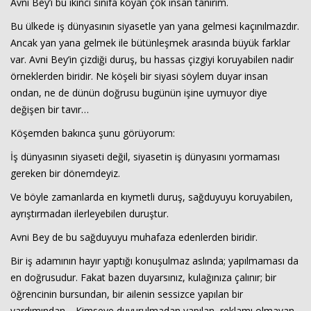
Avni Bey’i bu ikinci sınıfa koyan çok insan tanırım.
Bu ülkede iş dünyasının siyasetle yan yana gelmesi kaçınılmazdır.
Ancak yan yana gelmek ile bütünleşmek arasında büyük farklar
var. Avni Bey’in çizdiği duruş, bu hassas çizgiyi koruyabilen nadir
örneklerden biridir. Ne köşeli bir siyasi söylem duyar insan
ondan, ne de dünün doğrusu bugünün işine uymuyor diye
değişen bir tavır…
Köşemden bakınca şunu görüyorum:
İş dünyasının siyaseti değil, siyasetin iş dünyasını yormaması
gereken bir dönemdeyiz.
Ve böyle zamanlarda en kıymetli duruş, sağduyuyu koruyabilen,
ayrıştırmadan ilerleyebilen duruştur.
Avni Bey de bu sağduyuyu muhafaza edenlerden biridir.
Bir iş adamının hayır yaptığı konuşulmaz aslında; yapılmaması da
en doğrusudur. Fakat bazen duyarsınız, kulağınıza çalınır; bir
öğrencinin bursundan, bir ailenin sessizce yapılan bir
yardımından… Kimseye duyurulmadan yapılan, reklamı olmayan