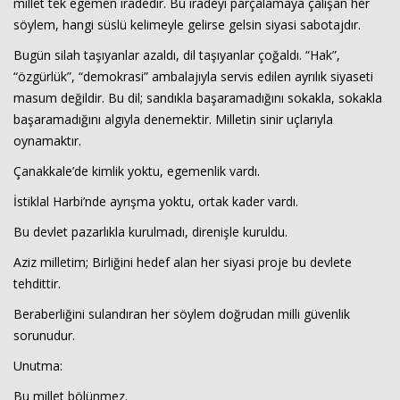
millet tek egemen iradedir. Bu iradeyi parçalamaya çalışan her
söylem, hangi süslü kelimeyle gelirse gelsin siyasi sabotajdır.
Bugün silah taşıyanlar azaldı, dil taşıyanlar çoğaldı. “Hak”,
“özgürlük”, “demokrasi” ambalajıyla servis edilen ayrılık siyaseti
masum değildir. Bu dil; sandıkla başaramadığını sokakla, sokakla
başaramadığını algıyla denemektir. Milletin sinir uçlarıyla
oynamaktır.
Çanakkale’de kimlik yoktu, egemenlik vardı.
İstiklal Harbi’nde ayrışma yoktu, ortak kader vardı.
Bu devlet pazarlıkla kurulmadı, direnişle kuruldu.
Aziz milletim; Birliğini hedef alan her siyasi proje bu devlete
tehdittir.
Beraberliğini sulandıran her söylem doğrudan milli güvenlik
sorunudur.
Unutma:
Bu millet bölünmez.