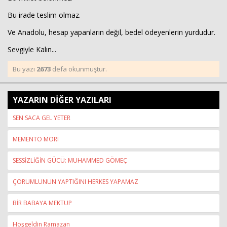
Bu irade teslim olmaz.
Ve Anadolu, hesap yapanların değil, bedel ödeyenlerin yurdudur.
Sevgiyle Kalın...
Bu yazı
2673
defa okunmuştur.
YAZARIN DİĞER YAZILARI
SEN SACA GEL YETER
MEMENTO MORI
SESSİZLİĞİN GÜCÜ: MUHAMMED GÖMEÇ
ÇORUMLUNUN YAPTIĞINI HERKES YAPAMAZ
BİR BABAYA MEKTUP
Hoşgeldin Ramazan