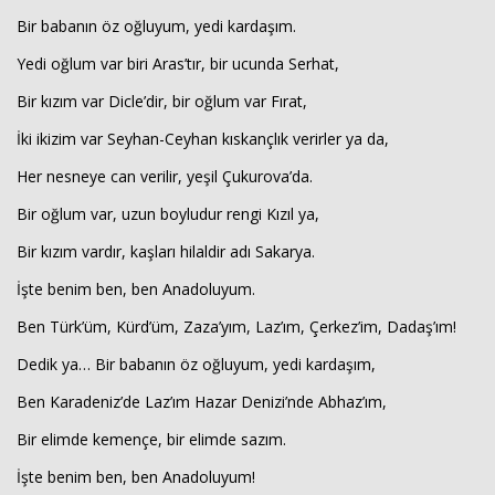
Bir babanın öz oğluyum, yedi kardaşım.
Yedi oğlum var biri Aras’tır, bir ucunda Serhat,
Bir kızım var Dicle’dir, bir oğlum var Fırat,
İki ikizim var Seyhan-Ceyhan kıskançlık verirler ya da,
Her nesneye can verilir, yeşil Çukurova’da.
Bir oğlum var, uzun boyludur rengi Kızıl ya,
Haberin Doğru Adresi.
Bir kızım vardır, kaşları hilaldir adı Sakarya.
İşte benim ben, ben Anadoluyum.
Ben Türk’üm, Kürd’üm, Zaza’yım, Laz’ım, Çerkez’im, Dadaş’ım!
Dedik ya… Bir babanın öz oğluyum, yedi kardaşım,
Ben Karadeniz’de Laz’ım Hazar Denizi’nde Abhaz’ım,
Bir elimde kemençe, bir elimde sazım.
İşte benim ben, ben Anadoluyum!