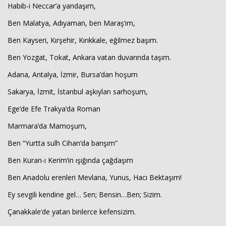
Habib-i Neccar’a yandaşım,
Ben Malatya, Adıyaman, ben Maraş’ım,
Ben Kayseri, Kırşehir, Kırıkkale, eğilmez başım.
Ben Yozgat, Tokat, Ankara vatan duvarında taşım.
Adana, Antalya, İzmir, Bursa’dan hoşum
Sakarya, İzmit, İstanbul aşkıylan sarhoşum,
Ege’de Efe Trakya’da Roman
Marmara’da Mamoşum,
Ben “Yurtta sulh Cihan’da barışım”
Ben Kuran-ı Kerim’in ışığında çağdaşım
Ben Anadolu erenleri Mevlana, Yunus, Hacı Bektaşım!
Ey sevgili kendine gel… Sen; Bensin…Ben; Sizim.
Çanakkale’de yatan binlerce kefensizim.