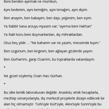
Beni benden ayırmak ne mümkün,
Aynı bedenim, aynı kemiğim, aynı tırnağım, aynı dişim.
Ben anayım, ben babayım, ben dayı, yeğenim, ben eşim.
Ya Rabbi! Sana arzuyu niyazım var; “ayırma beni Hak’tan”
Ya Rab! koru beni düşmanlardan, dış mihraklardan.
Otuz beş yıldır … “Ne baharım var ne yazım, mevsimde kışım.”
Ben üzgünüm, ben kırgınım, ben ağlayan gözlerde yaşım.
Ben Gürhan’ım, garip Ozan’ım, bu topraklarda vatandaşım.
*
Ne güzel söylemiş Ozan Hacı Gürhan.
*
Bu ülke kimlik laboratuvarı değildir. Anadolu; etnik hesaplarla,
mezhep senaryolarıyla, dış merkezli projelerle dizayn edilecek bir
alan hiç olmamıştır. Türk’üyle Kürt’üyle, Alevi’siyle Sünni’siyle bu