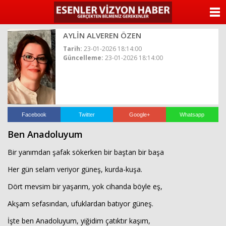
ANASAYFA
AYLİN ALVEREN ÖZEN
KATEGORİLER
Tarih:
23-01-2026 18:14:00
Güncelleme:
23-01-2026 18:14:00
YAZARLAR
ANKETLER
FOTO GALERİ
Facebook
Twitter
Google+
Whatsapp
Ben Anadoluyum
VİDEO GALERİ
Bir yanımdan şafak sökerken bir baştan bir başa
KÜNYE
Her gün selam veriyor güneş, kurda-kuşa.
Dört mevsim bir yaşarım, yok cihanda böyle eş,
İLETİŞİM
Akşam sefasından, ufuklardan batıyor güneş.
İşte ben Anadoluyum, yiğidim çatıktır kaşım,