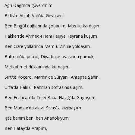
Ağrı Dağı’nda güvercinim.
Bitlis’te Ahlat, Van’da Gevaşım!
Ben Bingöl dağlarında çobanım, Muş ile kardaşım.
Hakkari’de Ahmed-i Hani Feqiye Teyrana kuşum
Ben Cizre yollarında Mem-u Zin ile yoldaşım
Batman’da petrol, Diyarbakır ovasında pamuk,
Melikahmet dükkanında kumaşım.
Siirt’te Koçero, Mardin’de Süryani, Antep’te Şahin,
Urfa’da Halil-ul Rahman sofrasında aşım.
Ben Erzincan’da Terzi Baba Elazığ’da Gagoşum.
Ben Munzur’da alevi, Sivas’ta kızılbaş’ım.
İşte benim ben, ben Anadoluyum!
Ben Hatay’da Arap’ım,