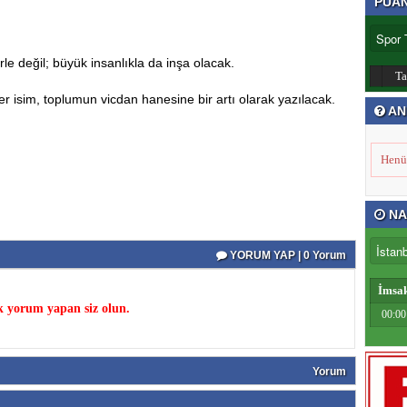
PUA
le değil; büyük insanlıkla da inşa olacak.
T
r isim, toplumun vicdan hanesine bir artı olarak yazılacak.
AN
Henü
NA
YORUM YAP | 0 Yorum
İmsa
k yorum yapan siz olun.
00:00
Yorum