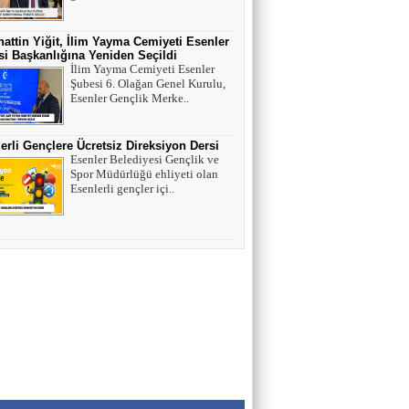
HAYVAN HAKLARI
attin Yiğit, İlim Yayma Cemiyeti Esenler
i Başkanlığına Yeniden Seçildi
AV. SEDAT İLBEGİ
İlim Yayma Cemiyeti Esenler
Şubesi 6. Olağan Genel Kurulu,
YENİ PARTİ (Seçilmişlerin Mahvına,
Esenler Gençlik Merke..
Statükonun Devamına…)
erli Gençlere Ücretsiz Direksiyon Dersi
HAMZA BALCI
Esenler Belediyesi Gençlik ve
Spor Müdürlüğü ehliyeti olan
"DİRİ DİRİ TOPRAĞA GÖMÜLEN
Esenlerli gençler içi..
KIZA,HANGİ GÜNAHTAN ÖTÜRÜ
ÖLDÜRÜLDÜĞÜ SORULDUĞU
ZAMAN..." (TEKVİR, 8-9)
Uğur Çoban
Hız, Strateji ve Heyecanın Buluştuğu Spor
Nedir? VOLEYBOL
Muhammed Bolat
Uzayın Derinliklerinde Bir Yaşam Arayışı