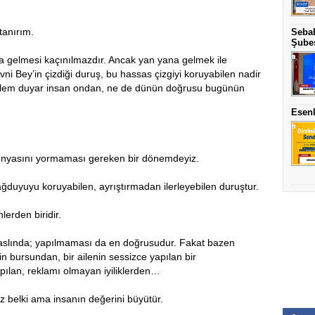
tanırım.
Sebah
Şubes
a gelmesi kaçınılmazdır. Ancak yan yana gelmek ile
ni Bey’in çizdiği duruş, bu hassas çizgiyi koruyabilen nadir
 söylem duyar insan ondan, ne de dünün doğrusu bugünün
Esenl
ş dünyasını yormaması gereken bir dönemdeyiz.
ğduyuyu koruyabilen, ayrıştırmadan ilerleyebilen duruştur.
erden biridir.
 aslında; yapılmaması da en doğrusudur. Fakat bazen
nin bursundan, bir ailenin sessizce yapılan bir
lan, reklamı olmayan iyiliklerden…
ez belki ama insanın değerini büyütür.