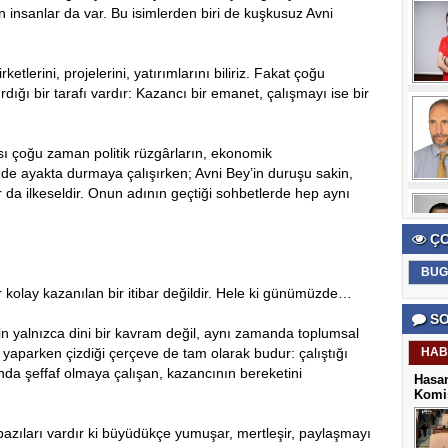
n insanlar da var. Bu isimlerden biri de kuşkusuz Avni
ketlerini, projelerini, yatırımlarını biliriz. Fakat çoğu
dığı bir tarafı vardır: Kazancı bir emanet, çalışmayı ise bir
sı çoğu zaman politik rüzgârların, ekonomik
nde ayakta durmaya çalışırken; Avni Bey’in duruşu sakin,
r da ilkeseldir. Onun adının geçtiği sohbetlerde hep aynı
ÇO
BUG
kolay kazanılan bir itibar değildir. Hele ki günümüzde…
SO
n yalnızca dini bir kavram değil, aynı zamanda toplumsal
ş yaparken çizdiği çerçeve de tam olarak budur: çalıştığı
HAB
da şeffaf olmaya çalışan, kazancının bereketini
Hasan
Komis
bazıları vardır ki büyüdükçe yumuşar, mertleşir, paylaşmayı