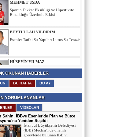
BEYTULLAH YILDIRIM
Esenler Tarihi Su Yapıları Litros Su Terazisi
HÜSEYİN YILMAZ
TEŞEKKÜRLER
TARIK SEZAİ KARATEPE
K OKUNAN HABERLER
İstanbul Sözleşmesi değil, 'Veda Hutbesi!
ÜN
BU HAFTA
BU AY
N YORUMLANANLAR
AYŞE GÜL ÖZER
ERLER
VİDEOLAR
Aklın Sustuğu Yerde, “Ş İ D D E T”
Konuşur!
 Şahin, İBBve Esenler'de Plan ve Bütçe
yonu'na Yeniden Seçildi
İstanbul Büyükşehir Belediyesi
MUSTAFA KARACA
(İBB) Meclisi’nde önemli
görevlerde bulunan İBB v..