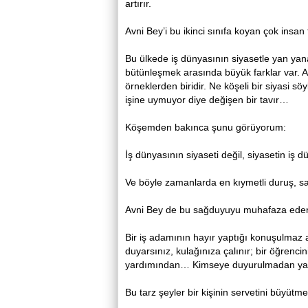
artırır.
Avni Bey’i bu ikinci sınıfa koyan çok insan 
Bu ülkede iş dünyasının siyasetle yan yan
bütünleşmek arasında büyük farklar var. Av
örneklerden biridir. Ne köşeli bir siyasi
işine uymuyor diye değişen bir tavır…
Köşemden bakınca şunu görüyorum:
İş dünyasının siyaseti değil, siyasetin i
Ve böyle zamanlarda en kıymetli duruş, sa
Avni Bey de bu sağduyuyu muhafaza edenl
Bir iş adamının hayır yaptığı konuşulmaz
duyarsınız, kulağınıza çalınır; bir öğrenci
yardımından… Kimseye duyurulmadan yapı
Bu tarz şeyler bir kişinin servetini büyütm