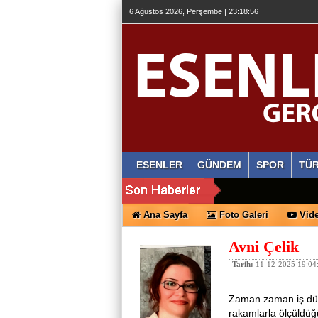
6 Ağustos 2026, Perşembe | 23:18:57
ESENLER
GÜNDEM
SPOR
TÜR
Ana Sayfa
Foto Galeri
Vide
Avni Çelik
Tarih:
11-12-2025 19:04
Zaman zaman iş düny
rakamlarla ölçüldüğ