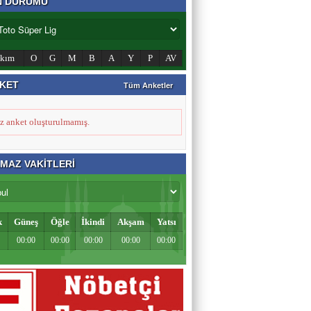
N DURUMU
Zahid Medeni
Şehir ve Aile Şurasının Düşündürdükleri (2)
akım
O
G
M
B
A
Y
P
AV
KET
Tüm Anketler
Şeref Yumurtacı
Bir İnsanlık Mektebi: Tosya Yaren Kültürü
z anket oluşturulmamış.
MAZ VAKİTLERİ
k
Güneş
Öğle
İkindi
Akşam
Yatsı
00:00
00:00
00:00
00:00
00:00