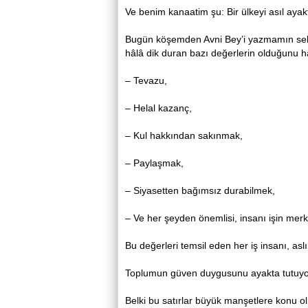
Ve benim kanaatim şu: Bir ülkeyi asıl ayakt
Bugün köşemden Avni Bey’i yazmamın sebeb
hâlâ dik duran bazı değerlerin olduğunu ha
– Tevazu,
– Helal kazanç,
– Kul hakkından sakınmak,
– Paylaşmak,
– Siyasetten bağımsız durabilmek,
– Ve her şeyden önemlisi, insanı işin me
Bu değerleri temsil eden her iş insanı, as
Toplumun güven duygusunu ayakta tutuyo
Belki bu satırlar büyük manşetlere konu olm