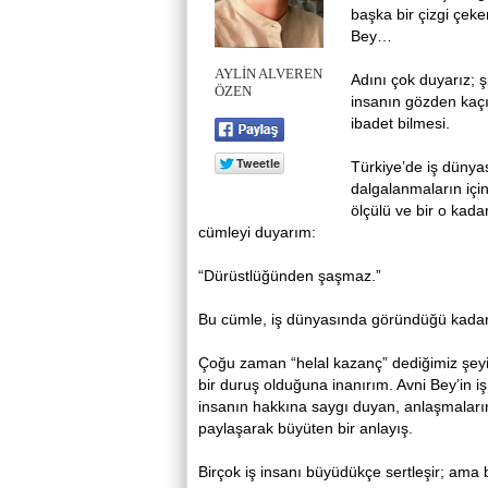
başka bir çizgi çeke
Bey…
AYLİN ALVEREN
Adını çok duyarız; şir
ÖZEN
insanın gözden kaçır
ibadet bilmesi.
Türkiye’de iş dünya
dalgalanmaların içi
ölçülü ve bir o kada
cümleyi duyarım:
“Dürüstlüğünden şaşmaz.”
Bu cümle, iş dünyasında göründüğü kadar 
Çoğu zaman “helal kazanç” dediğimiz şeyi
bir duruş olduğuna inanırım. Avni Bey’in i
insanın hakkına saygı duyan, anlaşmaların
paylaşarak büyüten bir anlayış.
Birçok iş insanı büyüdükçe sertleşir; ama 