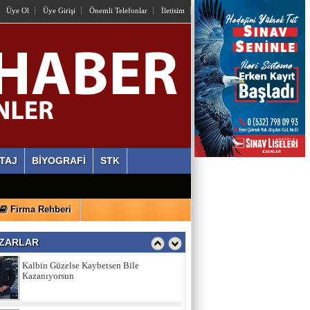
OSMAN HAZIR
Üye Ol
Üye Girişi
Önemli Telefonlar
İletisim
İstiyorlar Ki Unutalım!
AYLİN ALVEREN ÖZEN
SEN SACA GEL YETER
ERDİ ÖZGÜL
Ahlaki Yozlaşma Platformları
TAJ
BİYOGRAFİ
STK
HASAN AKSOY
Firma Rehberi
Kalbin Güzelse Kaybetsen Bile
Kazanıyorsun
ZARLAR
MEHMET USDA
Sporun Dikkat Eksikliği ve Hipertivite
Bozukluğu Üzerinde Etkisi