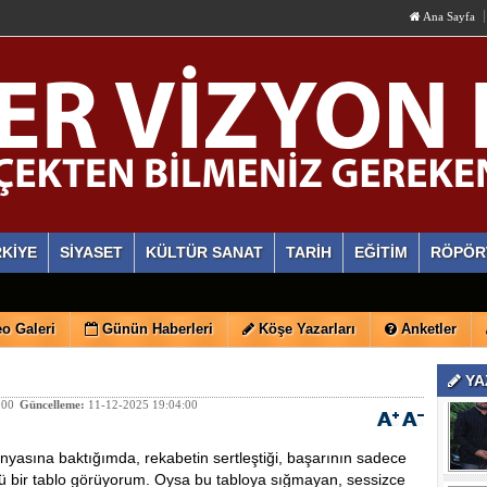
Ana Sayfa
KİYE
SİYASET
KÜLTÜR SANAT
TARİH
EĞİTİM
RÖPÖR
o Galeri
Günün Haberleri
Köşe Yazarları
Anketler
YA
:00
Güncelleme:
11-12-2025 19:04:00
asına baktığımda, rekabetin sertleştiği, başarının sadece
ü bir tablo görüyorum. Oysa bu tabloya sığmayan, sessizce