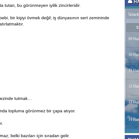
HA
a tutan, bu görünmeyen iyilik zincirleridir.
i, bir kişiyi övmek değil; iş dünyasının sert zemininde
tırlatmaktır.
T
09 Haz
10 Haz
11 Haz
12 Haz
rkezinde tutmak…
13 Haz
lında topluma görünmez bir çapa atıyor.
14 Haz
r.
az; belki bazıları için sıradan gelir.