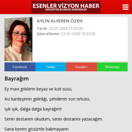
ANASAYFA
AYLİN ALVEREN ÖZEN
KATEGORİLER
Tarih:
22-01-2026 15:33:00
Güncelleme:
22-01-2026 15:33:00
YAZARLAR
ANKETLER
FOTO GALERİ
Facebook
Twitter
Google+
Whatsapp
Bayrağım
VİDEO GALERİ
Ey mavi göklerin beyaz ve kızıl süsü,
KÜNYE
Kız kardeşimin gelinliği, şehidimin son örtüsü,
Işık ışık, dalga dalga bayrağım!
İLETİŞİM
Senin destanını okudum, senin destanını yazacağım.
Sana benim gözümle bakmayanın