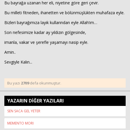
Bu bayrağa uzanan her eli, niyetine göre geri çevir.
Bu milleti fitneden, ihanetten ve bölünmüşlükten muhafaza eyle.
Bizleri bayrağımıza layık kullarından eyle Allah’ım…
Son nefesimize kadar ay yıldızın gölgesinde,
imanla, vakar ve şerefle yaşamayı nasip eyle.
Amin..
Sevgiyle Kalın...
Bu yazı
2709
defa okunmuştur.
YAZARIN DİĞER YAZILARI
SEN SACA GEL YETER
MEMENTO MORI