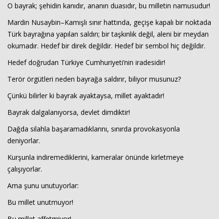
O bayrak; şehidin kanıdır, ananın duasıdır, bu milletin namusudur!
Mardin Nusaybin–Kamışlı sınır hattında, geçişe kapalı bir noktada
Türk bayrağına yapılan saldırı; bir taşkınlık değil, aleni bir meydan
okumadır. Hedef bir direk değildir. Hedef bir sembol hiç değildir.
Hedef doğrudan Türkiye Cumhuriyeti’nin iradesidir!
Terör örgütleri neden bayrağa saldırır, biliyor musunuz?
Çünkü bilirler ki bayrak ayaktaysa, millet ayaktadır!
Bayrak dalgalanıyorsa, devlet dimdiktir!
Dağda silahla başaramadıklarını, sınırda provokasyonla
deniyorlar.
Kurşunla indiremediklerini, kameralar önünde kirletmeye
çalışıyorlar.
Ama şunu unutuyorlar:
Bu millet unutmuyor!
Bu millet affetmiyor!