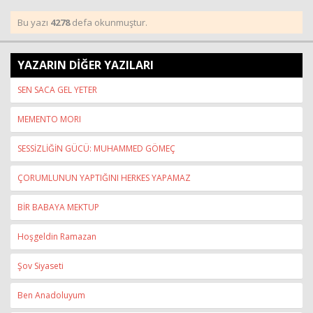
Bu yazı
4278
defa okunmuştur.
YAZARIN DİĞER YAZILARI
SEN SACA GEL YETER
MEMENTO MORI
SESSİZLİĞİN GÜCÜ: MUHAMMED GÖMEÇ
ÇORUMLUNUN YAPTIĞINI HERKES YAPAMAZ
BİR BABAYA MEKTUP
Hoşgeldin Ramazan
Şov Siyaseti
Ben Anadoluyum