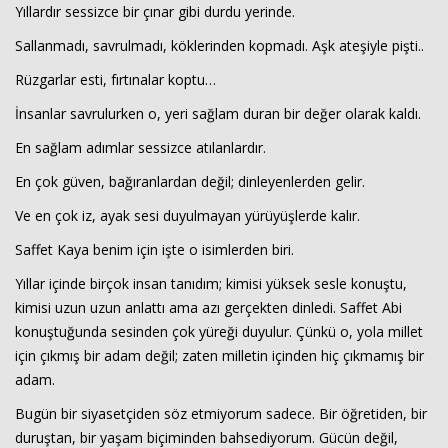
Yıllardır sessizce bir çınar gibi durdu yerinde.
Sallanmadı, savrulmadı, köklerinden kopmadı. Aşk ateşiyle pişti..
Rüzgarlar esti, fırtınalar koptu…
İnsanlar savrulurken o, yeri sağlam duran bir değer olarak kaldı.
En sağlam adımlar sessizce atılanlardır.
En çok güven, bağıranlardan değil; dinleyenlerden gelir.
Haberin Doğru Adresi.
Ve en çok iz, ayak sesi duyulmayan yürüyüşlerde kalır.
Saffet Kaya benim için işte o isimlerden biri.
Yıllar içinde birçok insan tanıdım; kimisi yüksek sesle konuştu,
kimisi uzun uzun anlattı ama azı gerçekten dinledi. Saffet Abi
konuştuğunda sesinden çok yüreği duyulur. Çünkü o, yola millet
için çıkmış bir adam değil; zaten milletin içinden hiç çıkmamış bir
adam.
Bugün bir siyasetçiden söz etmiyorum sadece. Bir öğretiden, bir
duruştan, bir yaşam biçiminden bahsediyorum. Gücün değil,