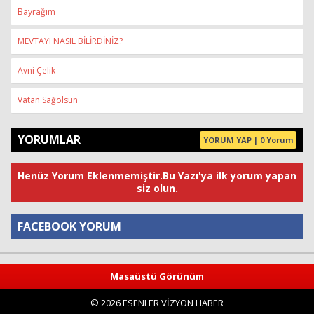
Bayrağım
MEVTAYI NASIL BİLİRDİNİZ?
Avni Çelik
Vatan Sağolsun
YORUMLAR
YORUM YAP | 0 Yorum
Henüz Yorum Eklenmemiştir.Bu Yazı'ya ilk yorum yapan
siz olun.
FACEBOOK YORUM
Yorum
Masaüstü Görünüm
© 2026 ESENLER VİZYON HABER