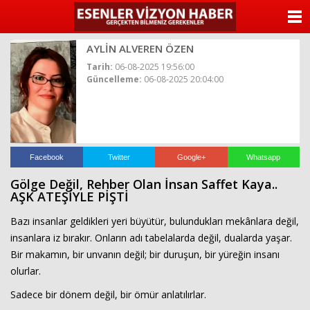
ANASAYFA
AYLİN ALVEREN ÖZEN
KATEGORİLER
Tarih:
06-08-2025 19:56:00
Güncelleme:
06-08-2025 20:04:00
YAZARLAR
ANKETLER
FOTO GALERİ
Facebook
Twitter
Google+
Whatsapp
Gölge Değil, Rehber Olan İnsan Saffet Kaya..
VİDEO GALERİ
AŞK ATEŞİYLE PİŞTİ
Bazı insanlar geldikleri yeri büyütür, bulundukları mekânlara değil,
KÜNYE
insanlara iz bırakır. Onların adı tabelalarda değil, dualarda yaşar.
Bir makamın, bir unvanın değil; bir duruşun, bir yüreğin insanı
İLETİŞİM
olurlar.
Sadece bir dönem değil, bir ömür anlatılırlar.