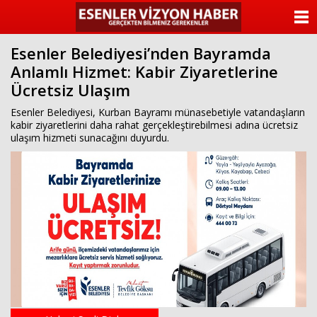
ANASAYFA
Esenler Belediyesi’nden Bayramda
KATEGORİLER
Anlamlı Hizmet: Kabir Ziyaretlerine
Ücretsiz Ulaşım
YAZARLAR
Esenler Belediyesi, Kurban Bayramı münasebetiyle vatandaşların
ANKETLER
kabir ziyaretlerini daha rahat gerçekleştirebilmesi adına ücretsiz
ulaşım hizmeti sunacağını duyurdu.
FOTO GALERİ
VİDEO GALERİ
KÜNYE
İLETİŞİM