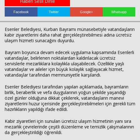
Haberi Sesli Dinle
Facebook
Twitter
Google+
Whatsapp
Esenler Belediyesi
, Kurban Bayramı münasebetiyle vatandaşların
kabir ziyaretlerini daha rahat gerçekleştirebilmesi adına ücretsiz
ulaşım hizmeti sunacağını duyurdu.
Bayram boyunca devam edecek uygulama kapsamında Esenlerli
vatandaşlar, belirlenen noktalardan kaldırılacak ücretsiz
Haberin Doğru Adresi.
servislerle mezarlıklara kolaylıkla ulaşabilecek. Özellikle yaşlı
vatandaşlar ve aileler için büyük kolaylık sağlayacak hizmet,
vatandaşlar tarafından memnuniyetle karşılandı.
Esenler Belediyesi tarafından yapılan açıklamada, bayramların
birlik, beraberlik ve vefa duygularının yoğun şekilde yaşandığı
özel günler olduğuna dikkat çekilerek, vatandaşların manevi
ziyaretlerini huzur içerisinde gerçekleştirebilmeleri için gerekli tüm
hazırlıkların yapıldığı ifade edildi.
Kabir ziyaretleri için sunulan ücretsiz ulaşım hizmetinin yanı sıra
mezarlık çevrelerinde çeşitli düzenleme ve temizlik çalışmalarının
da gerçekleştirildiği öğrenildi.