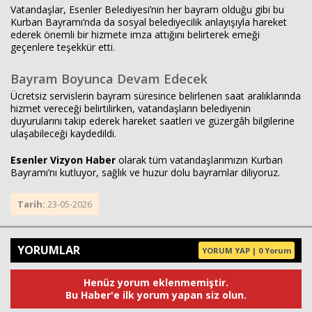
Vatandaşlar, Esenler Belediyesi’nin her bayram olduğu gibi bu
Kurban Bayramı’nda da sosyal belediyecilik anlayışıyla hareket
ederek önemli bir hizmete imza attığını belirterek emeği
geçenlere teşekkür etti.
Bayram Boyunca Devam Edecek
Ücretsiz servislerin bayram süresince belirlenen saat aralıklarında
hizmet vereceği belirtilirken, vatandaşların belediyenin
duyurularını takip ederek hareket saatleri ve güzergâh bilgilerine
ulaşabileceği kaydedildi.
Esenler Vizyon Haber
olarak tüm vatandaşlarımızın Kurban
Bayramı’nı kutluyor, sağlık ve huzur dolu bayramlar diliyoruz.
Tarih:
23-05-2026
YORUMLAR
YORUM YAP | 0 Yorum
Henüz yorum eklenmemiştir.
Bu Haber'e ilk yorum yapan siz olun.