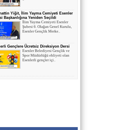
Esenler Tarihi Su Yapıları Litros Su Terazisi
attin Yiğit, İlim Yayma Cemiyeti Esenler
i Başkanlığına Yeniden Seçildi
HÜSEYİN YILMAZ
İlim Yayma Cemiyeti Esenler
Şubesi 6. Olağan Genel Kurulu,
TEŞEKKÜRLER
Esenler Gençlik Merke..
erli Gençlere Ücretsiz Direksiyon Dersi
TARIK SEZAİ KARATEPE
Esenler Belediyesi Gençlik ve
Spor Müdürlüğü ehliyeti olan
İstanbul Sözleşmesi değil, 'Veda Hutbesi!
Esenlerli gençler içi..
AYŞE GÜL ÖZER
Aklın Sustuğu Yerde, “Ş İ D D E T”
Konuşur!
MUSTAFA KARACA
HAYVAN HAKLARI