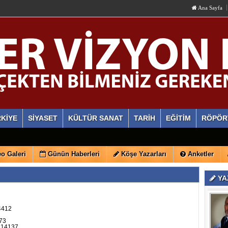
Ana Sayfa
KİYE
SİYASET
KÜLTÜR SANAT
TARİH
EĞİTİM
RÖPÖR
o Galeri
Günün Haberleri
Köşe Yazarları
Anketler
YA
4412
073
114137