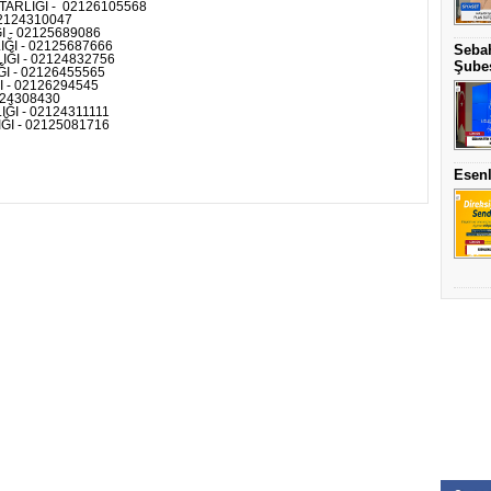
ARLIĞI - 02126105568
2124310047
- 02125689086
I - 02125687666
Sebah
I - 02124832756
Şubes
 - 02126455565
- 02126294545
124308430
I - 02124311111
I - 02125081716
Esenl