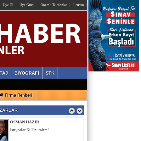
Üye Ol
Üye Girişi
Önemli Telefonlar
İletisim
Hamburgun karanlık sokakları
Zahid Medeni
Şehir ve Aile Şurasının Düşündürdükleri (2)
Şeref Yumurtacı
Bir İnsanlık Mektebi: Tosya Yaren Kültürü
TAJ
BİYOGRAFİ
STK
YASİN ÖZEN
Firma Rehberi
Miraç Gecesi Kudüs Davamız Kandil Olsun
ZARLAR
OSMAN HAZIR
İstiyorlar Ki Unutalım!