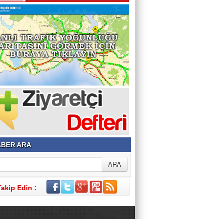
Şehir ve Aile Şurasının Düşündürdükleri (2)
Şeref Yumurtacı
Bir İnsanlık Mektebi: Tosya Yaren Kültürü
BER ARA
Takip Edin :