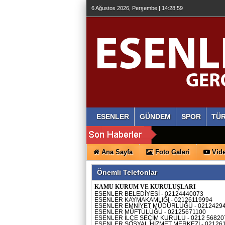
6 Ağustos 2026, Perşembe | 14:28:59
ESENLER
GÜNDEM
SPOR
TÜR
Ana Sayfa
Foto Galeri
Vide
Önemli Telefonlar
KAMU KURUM VE KURULUŞLARI
ESENLER BELEDİYESİ - 02124440073
ESENLER KAYMAKAMLIĞI - 02126119994
ESENLER EMNİYET MÜDÜRLÜĞÜ - 0212429
ESENLER MÜFTÜLÜĞÜ - 02125671100
ESENLER İLÇE SEÇİM KURULU - 0212 5682
ESENLER SOSYAL HİZMET MERKEZİ - 02126