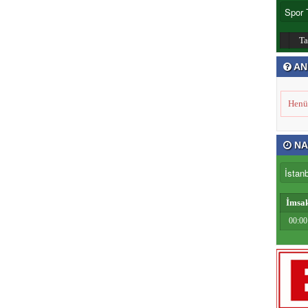
T
AN
Henü
NA
İmsa
00:00