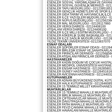
ESENLER SOSYAL YARDIMLAŞMA VE DAYANIŞ
ESENLER SOSYAL GÜVENLİK MERKEZİ - 02
ESENLER TAPU MÜDÜRLÜĞÜ - 0212395185
ESENLER GENÇLİK HİZMETLERİ VE SPOR İ
ESENLER GIDA TARIM VE HAYVANCILIK İLÇ
ESENLER İLÇE YAZI İŞLERİ MÜDÜRLÜĞÜ - 0
ESENLER NUFUS MÜDÜRLÜĞÜ - 021256236
ESENLER MAL MÜDÜRLÜĞÜ - 02126117860
ESENLER VERGİ DAİRESİ - 02124408100
ATIŞALANI VERGİ DAİRESİ - 02124408100
ESENLER İLÇE MİLLİ EĞİTİM MÜDÜRLÜĞÜ - 
ESENLER ASKERLİK ŞUBE BAŞKANLIĞI - 02
ESENLER İLÇE SAĞLIK MÜDÜRLÜĞÜ - 0212
YILDIZ TEKNİK ÜNİVERSİTESİ -02123837070
ESNAF ODALARI
ESENLER ŞÖFÖRLER ESNAF ODASI - 02126
ESENLER BİRLEŞİK ESNAF VE SANATKARLAR
ESENLER FIRINCILAR DERNEĞİ - 021256856
ESENLER ATIŞALANI FIRINCILAR DERNEĞİ -
HASTAHANELER
ESENLER KADIN DOĞUM VE ÇOCUK HASTALIK
ESENLER MEDİPOL ÜNİVERSİTESİ HASTANES
ESENLER ENSAR HASTANESİ - 02126285801
ESENLER GÜNEY HASTANESİ - 02126451616
ESENLER AVİCENNA HASTANESİ - 02124403
KÜTÜPHANELER
ESENLER ADNAN BÜYÜKDENİZ DİJİTAL KÜTÜ
ESENLER HALK KÜTÜPHANESİ - 021264608
ESENLER 15 TEMMUZ MİLLET KIRAATHANESİ
MUHTARLIKLAR
ESENLER 15 TEMMUZ MAHALLE MUHTARLIĞI 
ESENLER BİRLİK MAHALLE MUHTARLIĞI - 02
ESENLER ÇİFTEHAVUZLAR MAHALLE MUHTAR
ESENLER DAVUTPAŞA MAHALLE MUHTARLIĞI
ESENLER FATİH MAHALLE MUHTARLIĞI - 02
ESENLER FEVZİ ÇAKMAK MAHALLE MUHTARLI
ESENLER HAVAALANI MAHALLE MUHTARLIĞI 