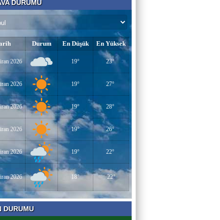
VA DURUMU
AV. SEDAT İLBEGİ
YENİ PARTİ (Seçilmişlerin Mahvına,
Statükonun Devamına…)
arih
Durum
En Düşük
En Yüksek
HAMZA BALCI
iran 2026
19°
23°
"DİRİ DİRİ TOPRAĞA GÖMÜLEN
KIZA,HANGİ GÜNAHTAN ÖTÜRÜ
ÖLDÜRÜLDÜĞÜ SORULDUĞU
iran 2026
19°
27°
ZAMAN..." (TEKVİR, 8-9)
Uğur Çoban
iran 2026
19°
28°
Hız, Strateji ve Heyecanın Buluştuğu Spor
Nedir? VOLEYBOL
iran 2026
19°
26°
Muhammed Bolat
iran 2026
19°
22°
Uzayın Derinliklerinde Bir Yaşam Arayışı
iran 2026
18°
22°
Bir Derviş
N DURUMU
Kadın İstihdamı mı, Aileyi Bitirme Projesi
mi?