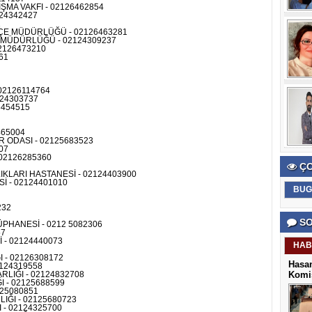
MA VAKFI - 02126462854
124342427
1
LÇE MÜDÜRLÜĞÜ - 02126463281
E MÜDÜRLÜĞÜ - 02124309237
2126473210
61
02126114764
124303737
6454515
465004
 ODASI - 02125683523
07
 02126285360
ÇO
LARI HASTANESİ - 02124403900
İ - 02124401010
BUG
232
SO
PHANESİ - 0212 5082306
57
 - 02124440073
HAB
- 02126308172
Hasan
124319558
Komis
LIĞI - 02124832708
 - 02125688599
125080851
ĞI - 02125680723
- 02124325700