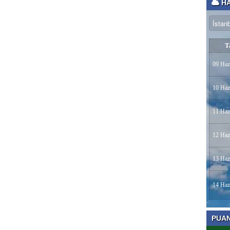
HA
T
09 Haz
10 Haz
11 Haz
12 Haz
13 Haz
14 Haz
PUA