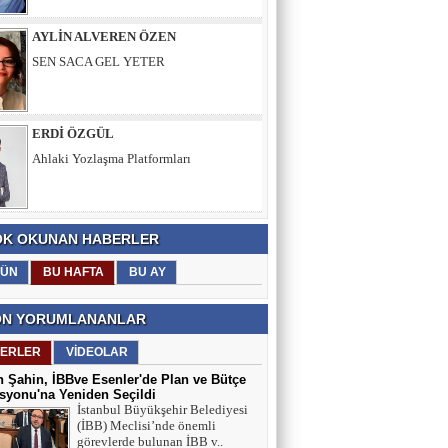
AYLİN ALVEREN ÖZEN
SEN SACA GEL YETER
ERDİ ÖZGÜL
Ahlaki Yozlaşma Platformları
HASAN AKSOY
K OKUNAN HABERLER
Kalbin Güzelse Kaybetsen Bile
Kazanıyorsun
ÜN
BU HAFTA
BU AY
N YORUMLANANLAR
MEHMET USDA
Sporun Dikkat Eksikliği ve Hipertivite
ERLER
VİDEOLAR
Bozukluğu Üzerinde Etkisi
 Şahin, İBBve Esenler'de Plan ve Bütçe
yonu'na Yeniden Seçildi
İstanbul Büyükşehir Belediyesi
BEYTULLAH YILDIRIM
(İBB) Meclisi’nde önemli
görevlerde bulunan İBB v..