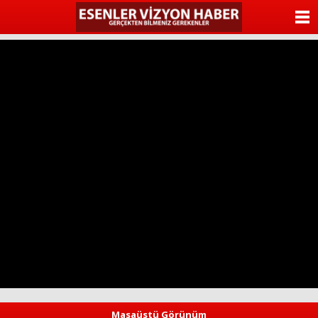
ANASAYFA
KATEGORİLER
YAZARLAR
ANKETLER
FOTO GALERİ
VİDEO GALERİ
KÜNYE
İLETİŞİM
Masaüstü Görünüm