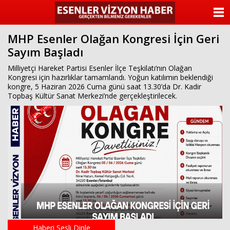
ANASAYFA
MHP Esenler Olağan Kongresi İçin Geri
KATEGORİLER
Sayım Başladı
YAZARLAR
Milliyetçi Hareket Partisi Esenler İlçe Teşkilatı’nın Olağan
Kongresi için hazırlıklar tamamlandı. Yoğun katılımın beklendiği
kongre, 5 Haziran 2026 Cuma günü saat 13.30’da Dr. Kadir
ANKETLER
Topbaş Kültür Sanat Merkezi’nde gerçekleştirilecek.
FOTO GALERİ
VİDEO GALERİ
KÜNYE
İLETİŞİM
Haberi Sesli Dinle