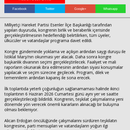
Facebook
Twitter
Google+
Whatsapp
Milliyetçi Hareket Partisi Esenler İlçe Başkanlığı tarafından
yapılan duyuruda, kongrenin birlik ve beraberlik içerisinde
gerçekleştirilmesinin hedeflendiği belirtilirken, tüm üyeler,
ülkücüler ve vatandaşlar programa davet edildi.
Kongre gündeminde yoklama ve açılışın ardından saygı duruşu ile
Haberin Doğru Adresi.
İstiklal Marşı’nın okunması yer alacak. Daha sonra kongre
başkanlık divanının seçimi gerçekleştirilecek. Faaliyet ve mali
raporların okunarak ibra edilmesinin ardından siyasi konuşmalar
yapılacak ve seçim sürecine geçilecek. Program, dilek ve
temennilerin ardından kapanış ile sona erecek.
İlk toplantıda yeterli çoğunluğun sağlanamaması halinde ikinci
toplantının 6 Haziran 2026 Cumartesi günü aynı yer ve saatte
gerçekleştirileceği bildirildi. Kongrenin, teşkilat çalışmalarına yeni
dönemde yön verecek önemli kararların alınacağı bir buluşma
olması bekleniyor.
Alican Erdoğan
öncülüğünde çalışmalarını sürdüren teşkilatın
kongresine, parti mensupları ve vatandaşların yoğun ilgi