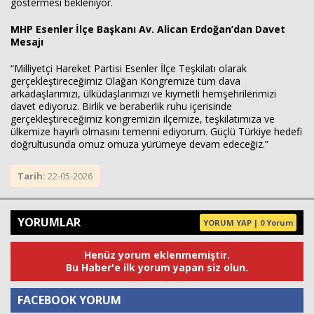
göstermesi bekleniyor.
MHP Esenler İlçe Başkanı Av. Alican Erdoğan’dan Davet
Mesajı
“Milliyetçi Hareket Partisi Esenler İlçe Teşkilatı olarak
gerçekleştireceğimiz Olağan Kongremize tüm dava
arkadaşlarımızı, ülküdaşlarımızı ve kıymetli hemşehrilerimizi
davet ediyoruz. Birlik ve beraberlik ruhu içerisinde
gerçekleştireceğimiz kongremizin ilçemize, teşkilatımıza ve
ülkemize hayırlı olmasını temenni ediyorum. Güçlü Türkiye hedefi
doğrultusunda omuz omuza yürümeye devam edeceğiz.”
Tarih:
22-05-2026
YORUMLAR
YORUM YAP | 0 Yorum
Henüz yorum eklenmemiştir.
Bu Haber'e ilk yorum yapan siz olun.
FACEBOOK YORUM