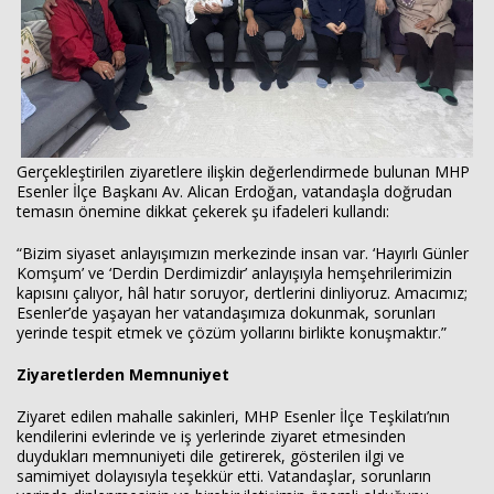
Gerçekleştirilen ziyaretlere ilişkin değerlendirmede bulunan MHP
Esenler İlçe Başkanı Av. Alican Erdoğan, vatandaşla doğrudan
temasın önemine dikkat çekerek şu ifadeleri kullandı:
“Bizim siyaset anlayışımızın merkezinde insan var. ‘Hayırlı Günler
Komşum’ ve ‘Derdin Derdimizdir’ anlayışıyla hemşehrilerimizin
kapısını çalıyor, hâl hatır soruyor, dertlerini dinliyoruz. Amacımız;
Esenler’de yaşayan her vatandaşımıza dokunmak, sorunları
yerinde tespit etmek ve çözüm yollarını birlikte konuşmaktır.”
Ziyaretlerden Memnuniyet
Ziyaret edilen mahalle sakinleri, MHP Esenler İlçe Teşkilatı’nın
kendilerini evlerinde ve iş yerlerinde ziyaret etmesinden
duydukları memnuniyeti dile getirerek, gösterilen ilgi ve
samimiyet dolayısıyla teşekkür etti. Vatandaşlar, sorunların