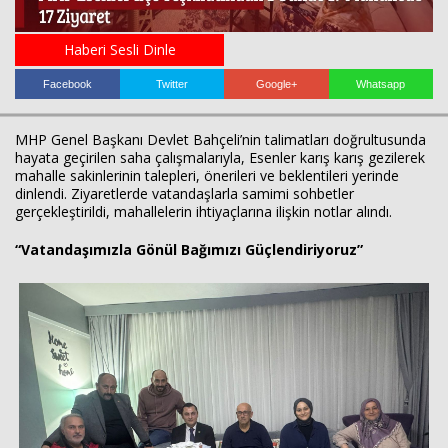
Haberi Sesli Dinle
Facebook
Twitter
Google+
Whatsapp
MHP Genel Başkanı Devlet Bahçeli’nin talimatları doğrultusunda
hayata geçirilen saha çalışmalarıyla, Esenler karış karış gezilerek
mahalle sakinlerinin talepleri, önerileri ve beklentileri yerinde
dinlendi. Ziyaretlerde vatandaşlarla samimi sohbetler
Haberin Doğru Adresi.
gerçekleştirildi, mahallelerin ihtiyaçlarına ilişkin notlar alındı.
“Vatandaşımızla Gönül Bağımızı Güçlendiriyoruz”