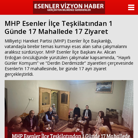
ANASAYFA
MHP Esenler İlçe Teşkilatından 1
KATEGORİLER
Günde 17 Mahallede 17 Ziyaret
YAZARLAR
Milliyetçi Hareket Partisi (MHP) Esenler İlçe Başkanlığı,
vatandaşla birebir temas kurmayı esas alan saha çalışmalarını
aralıksız sürdürüyor. MHP Esenler İlçe Başkanı Av. Alican
ANKETLER
Erdoğan öncülüğünde yürütülen çalışmalar kapsamında, “Hayırlı
Günler Komşum” ve “Derdin Derdimizdir” ziyaretleri çerçevesinde
Esenler’in 17 mahallesinde, bir günde 17 ayrı ziyaret
FOTO GALERİ
gerçekleştirildi.
VİDEO GALERİ
KÜNYE
İLETİŞİM