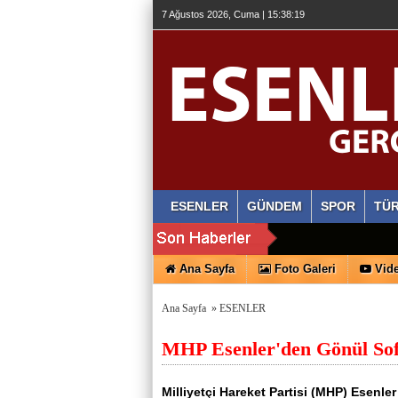
7 Ağustos 2026, Cuma | 15:38:20
ESENLER
GÜNDEM
SPOR
TÜR
Ana Sayfa
Foto Galeri
Vide
Ana Sayfa
»
ESENLER
MHP Esenler'den Gönül Sof
Milliyetçi Hareket Partisi (MHP) Esenle