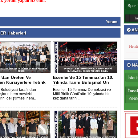
k yorum yapan siz olun.
T
Yorum
AN
R Haberleri
Henü
NA
'dan Üreten Ve
Esenler'de 15 Temmuz'un 10.
n Kursiyerlere Tebrik
Yılında Tarihi Buluşma! On
Binle..
 Belediyesi tarafından
Esenler, 15 Temmuz Demokrasi ve
İmsa
şların hem mesleki
Millî Birlik Günü'nün 10. yılında bir
rini geliştirmesi hem..
kez daha tarih ..
00:00