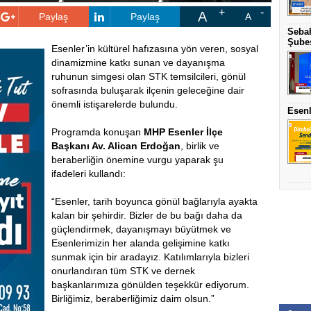
A
Paylaş
Paylaş
A
Sebah
Şubes
Esenler’in kültürel hafızasına yön veren, sosyal
dinamizmine katkı sunan ve dayanışma
ruhunun simgesi olan STK temsilcileri, gönül
sofrasında buluşarak ilçenin geleceğine dair
önemli istişarelerde bulundu.
Esenl
Programda konuşan
MHP Esenler İlçe
Başkanı Av. Alican Erdoğan
, birlik ve
beraberliğin önemine vurgu yaparak şu
ifadeleri kullandı:
“Esenler, tarih boyunca gönül bağlarıyla ayakta
kalan bir şehirdir. Bizler de bu bağı daha da
güçlendirmek, dayanışmayı büyütmek ve
Esenlerimizin her alanda gelişimine katkı
sunmak için bir aradayız. Katılımlarıyla bizleri
onurlandıran tüm STK ve dernek
başkanlarımıza gönülden teşekkür ediyorum.
Birliğimiz, beraberliğimiz daim olsun.”