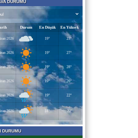
VA DURUMU
Bir Derviş
Kadın İstihdamı mı, Aileyi Bitirme Projesi
mi?
arih
Durum
En Düşük
En Yüksek
Tarık Sharabaty
iran 2026
19°
23°
Yapay Zeka ve İş Hayatındaki Değişimler
iran 2026
19°
27°
Esenlerin Ablası
iran 2026
19°
28°
BAŞARILI OLMANIN SIRLARI
iran 2026
19°
26°
Sümeyye KAYA
iran 2026
19°
22°
Miraç Gecesi
iran 2026
18°
22°
Muhammed Süleyman Çelebi
N DURUMU
Hamburgun karanlık sokakları