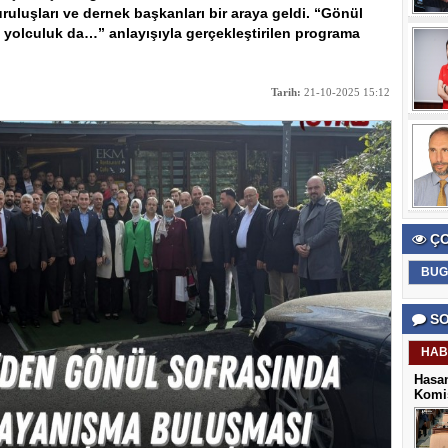
ruluşları ve dernek başkanları bir araya geldi. “Gönül
, yolculuk da…” anlayışıyla gerçekleştirilen programa
Tarih:
21-10-2025 15:12
ÇO
BUG
SO
HAB
Hasan
Komis