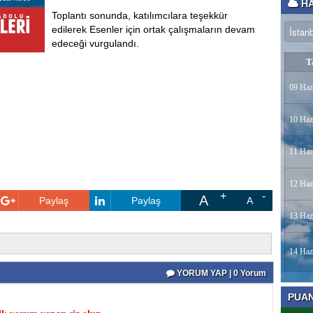
HA
Toplantı sonunda, katılımcılara teşekkür
edilerek Esenler için ortak çalışmaların devam
edeceği vurgulandı.
T
09 Haz
10 Haz
11 Haz
12 Haz
A
Paylaş
Paylaş
A
13 Haz
14 Haz
YORUM YAP | 0 Yorum
PUA