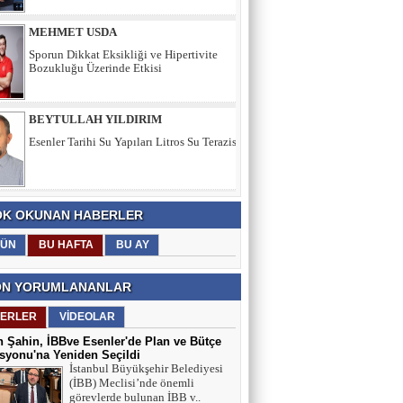
BEYTULLAH YILDIRIM
Esenler Tarihi Su Yapıları Litros Su Terazisi
HÜSEYİN YILMAZ
TEŞEKKÜRLER
TARIK SEZAİ KARATEPE
K OKUNAN HABERLER
İstanbul Sözleşmesi değil, 'Veda Hutbesi!
ÜN
BU HAFTA
BU AY
N YORUMLANANLAR
AYŞE GÜL ÖZER
ERLER
VİDEOLAR
Aklın Sustuğu Yerde, “Ş İ D D E T”
Konuşur!
 Şahin, İBBve Esenler'de Plan ve Bütçe
yonu'na Yeniden Seçildi
İstanbul Büyükşehir Belediyesi
(İBB) Meclisi’nde önemli
MUSTAFA KARACA
görevlerde bulunan İBB v..