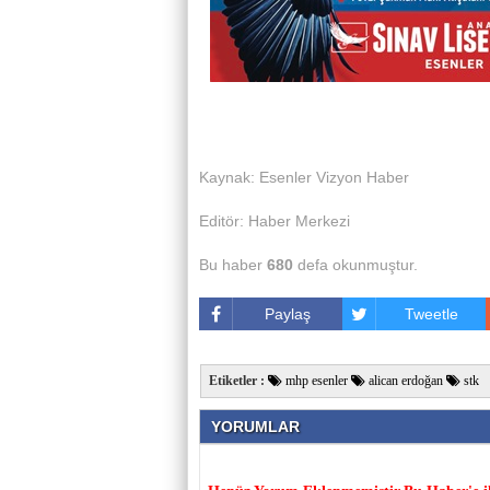
Kaynak: Esenler Vizyon Haber
Editör: Haber Merkezi
Bu haber
680
defa okunmuştur.
Paylaş
Tweetle
Etiketler :
mhp esenler
alican erdoğan
stk
YORUMLAR