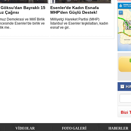
 Göksu'dan Bayraklı 15
Esenler'de Kadın Esnafa
z Çağrısı
MHP'den Güçlü Destek!
uz Demokrasi ve Millî Birlik
Milliyetçi Hareket Partisi (MHP)
cesinde Esenler'de birlik ve
İstanbul ve Esenler teşkilatları, kadın
lik me..
esnaf ve gir..
HA
Bizi 
VİDEOLAR
FOTO GALERİ
HABERLER