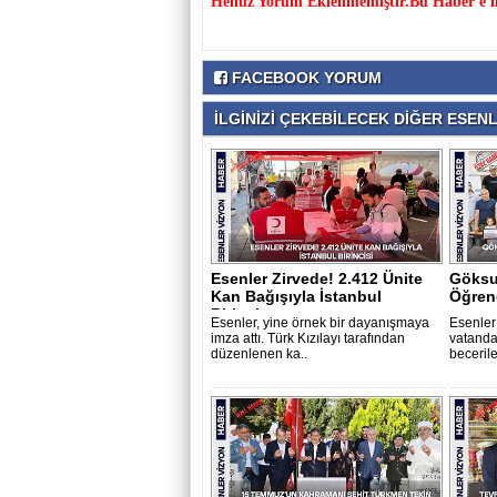
Henüz Yorum Eklenmemiştir.Bu Haber'e il
FACEBOOK YORUM
İLGİNİZİ ÇEKEBİLECEK DİĞER ESENLE
Esenler Zirvede! 2.412 Ünite
Göksu
Kan Bağışıyla İstanbul
Öğrene
Birincis..
Esenler, yine örnek bir dayanışmaya
Esenler
imza attı. Türk Kızılayı tarafından
vatanda
düzenlenen ka..
becerile