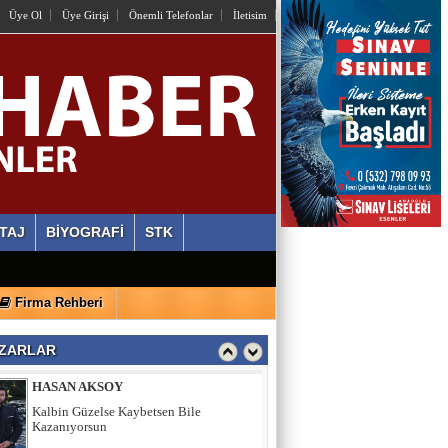
OSMAN HAZIR
Üye Ol
Üye Girişi
Önemli Telefonlar
İletisim
İstiyorlar Ki Unutalım!
AYLİN ALVEREN ÖZEN
SEN SACA GEL YETER
ERDİ ÖZGÜL
Ahlaki Yozlaşma Platformları
TAJ
BİYOGRAFİ
STK
HASAN AKSOY
Firma Rehberi
Kalbin Güzelse Kaybetsen Bile
Kazanıyorsun
ZARLAR
MEHMET USDA
Sporun Dikkat Eksikliği ve Hipertivite
Bozukluğu Üzerinde Etkisi