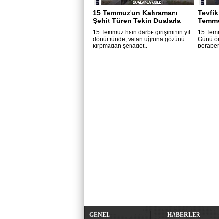
15 Temmuz'un Kahramanı
Tevfik
Şehit Türen Tekin Dualarla
Temmu
Anıldı..
15 Temmuz hain darbe girişiminin yıl
15 Temm
dönümünde, vatan uğruna gözünü
Günü ön
kırpmadan şehadet..
beraber
GENEL
HABERLER