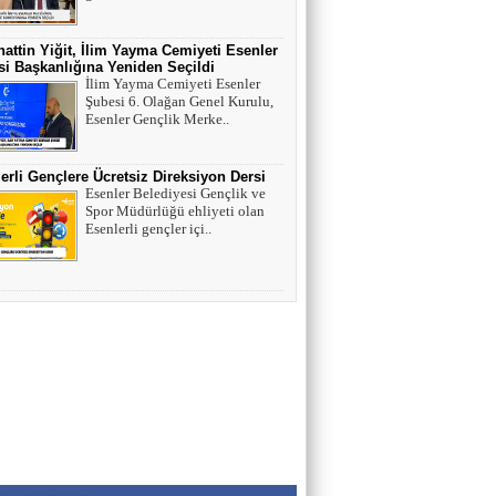
HAYVAN HAKLARI
attin Yiğit, İlim Yayma Cemiyeti Esenler
i Başkanlığına Yeniden Seçildi
İlim Yayma Cemiyeti Esenler
AV. SEDAT İLBEGİ
Şubesi 6. Olağan Genel Kurulu,
YENİ PARTİ (Seçilmişlerin Mahvına,
Esenler Gençlik Merke..
Statükonun Devamına…)
erli Gençlere Ücretsiz Direksiyon Dersi
Esenler Belediyesi Gençlik ve
HAMZA BALCI
Spor Müdürlüğü ehliyeti olan
"DİRİ DİRİ TOPRAĞA GÖMÜLEN
Esenlerli gençler içi..
KIZA,HANGİ GÜNAHTAN ÖTÜRÜ
ÖLDÜRÜLDÜĞÜ SORULDUĞU
ZAMAN..." (TEKVİR, 8-9)
Uğur Çoban
Hız, Strateji ve Heyecanın Buluştuğu Spor
Nedir? VOLEYBOL
Muhammed Bolat
Uzayın Derinliklerinde Bir Yaşam Arayışı