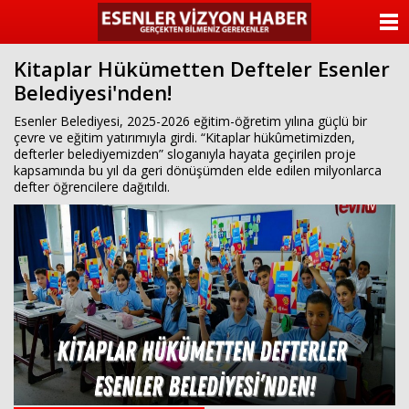
ANASAYFA
Kitaplar Hükümetten Defteler Esenler
KATEGORİLER
Belediyesi'nden!
YAZARLAR
Esenler Belediyesi, 2025-2026 eğitim-öğretim yılına güçlü bir
çevre ve eğitim yatırımıyla girdi. “Kitaplar hükûmetimizden,
defterler belediyemizden” sloganıyla hayata geçirilen proje
ANKETLER
kapsamında bu yıl da geri dönüşümden elde edilen milyonlarca
defter öğrencilere dağıtıldı.
FOTO GALERİ
VİDEO GALERİ
KÜNYE
İLETİŞİM