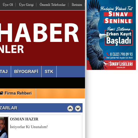
Üye Ol
Üye Girişi
Önemli Telefonlar
İletisim
Hamburgun karanlık sokakları
Zahid Medeni
Şehir ve Aile Şurasının Düşündürdükleri (2)
Şeref Yumurtacı
Bir İnsanlık Mektebi: Tosya Yaren Kültürü
TAJ
BİYOGRAFİ
STK
YASİN ÖZEN
Firma Rehberi
Miraç Gecesi Kudüs Davamız Kandil Olsun
ZARLAR
OSMAN HAZIR
İstiyorlar Ki Unutalım!