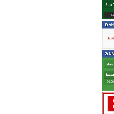
T
AN
Henü
NA
İmsa
00:00