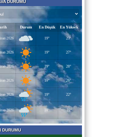
VA DURUMU
AV. SEDAT İLBEGİ
YENİ PARTİ (Seçilmişlerin Mahvına,
Statükonun Devamına…)
arih
Durum
En Düşük
En Yüksek
HAMZA BALCI
iran 2026
19°
23°
"DİRİ DİRİ TOPRAĞA GÖMÜLEN
KIZA,HANGİ GÜNAHTAN ÖTÜRÜ
ÖLDÜRÜLDÜĞÜ SORULDUĞU
iran 2026
19°
27°
ZAMAN..." (TEKVİR, 8-9)
Uğur Çoban
iran 2026
19°
28°
Hız, Strateji ve Heyecanın Buluştuğu Spor
Nedir? VOLEYBOL
iran 2026
19°
26°
Muhammed Bolat
iran 2026
19°
22°
Uzayın Derinliklerinde Bir Yaşam Arayışı
iran 2026
18°
22°
Bir Derviş
N DURUMU
Kadın İstihdamı mı, Aileyi Bitirme Projesi
mi?