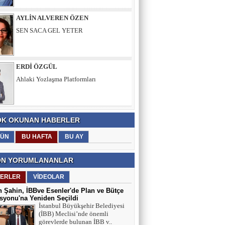
AYLİN ALVEREN ÖZEN
SEN SACA GEL YETER
ERDİ ÖZGÜL
Ahlaki Yozlaşma Platformları
HASAN AKSOY
K OKUNAN HABERLER
Kalbin Güzelse Kaybetsen Bile
Kazanıyorsun
ÜN
BU HAFTA
BU AY
N YORUMLANANLAR
MEHMET USDA
Sporun Dikkat Eksikliği ve Hipertivite
ERLER
VİDEOLAR
Bozukluğu Üzerinde Etkisi
 Şahin, İBBve Esenler'de Plan ve Bütçe
yonu'na Yeniden Seçildi
İstanbul Büyükşehir Belediyesi
BEYTULLAH YILDIRIM
(İBB) Meclisi’nde önemli
görevlerde bulunan İBB v..