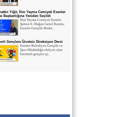
Esenler Tarihi Su Yapıları Litros Su Terazisi
attin Yiğit, İlim Yayma Cemiyeti Esenler
i Başkanlığına Yeniden Seçildi
HÜSEYİN YILMAZ
İlim Yayma Cemiyeti Esenler
Şubesi 6. Olağan Genel Kurulu,
TEŞEKKÜRLER
Esenler Gençlik Merke..
erli Gençlere Ücretsiz Direksiyon Dersi
TARIK SEZAİ KARATEPE
Esenler Belediyesi Gençlik ve
Spor Müdürlüğü ehliyeti olan
İstanbul Sözleşmesi değil, 'Veda Hutbesi!
Esenlerli gençler içi..
AYŞE GÜL ÖZER
Aklın Sustuğu Yerde, “Ş İ D D E T”
Konuşur!
MUSTAFA KARACA
HAYVAN HAKLARI