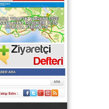
Şehir ve Aile Şurasının Düşündürdükleri (2)
Şeref Yumurtacı
Bir İnsanlık Mektebi: Tosya Yaren Kültürü
BER ARA
Takip Edin :