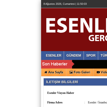
8 Ağustos 2026, Cumartesi | 11:50:03
ESENLER
GÜNDEM
SPOR
TÜR
Ana Sayfa
Foto Galeri
Vide
İLETİŞİM BİLGİLERİ
Esenler Vizyon Haber
Firma Adres
:
Esenler / İstanbu