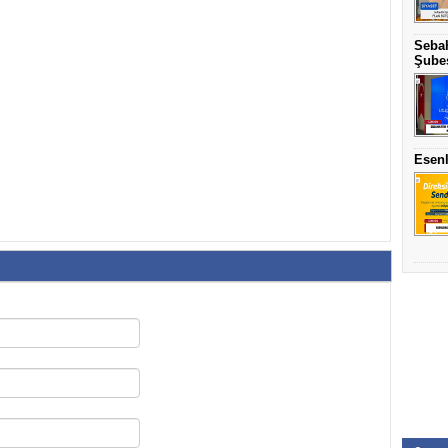
Sebah
Şubes
Esenl