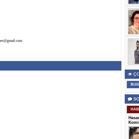
aber@gmail.com
ÇO
BUG
SO
HAB
Hasan
Komis