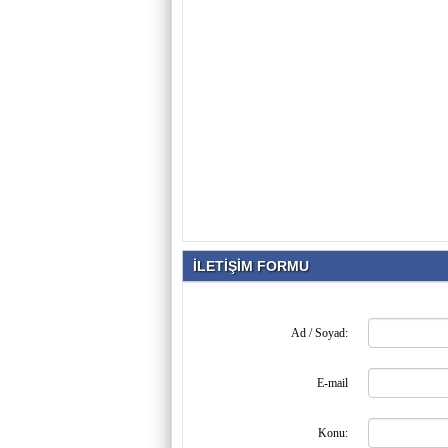
İLETİŞİM FORMU
Ad / Soyad:
E-mail
Konu: