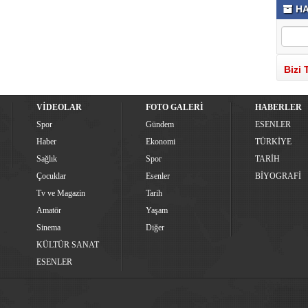
HA
Bizi 
VİDEOLAR
FOTO GALERİ
HABERLER
Spor
Gündem
ESENLER
Haber
Ekonomi
TÜRKİYE
Sağlık
Spor
TARİH
Çocuklar
Esenler
BİYOGRAFİ
Tv ve Magazin
Tarih
Amatör
Yaşam
Sinema
Diğer
KÜLTÜR SANAT
ESENLER