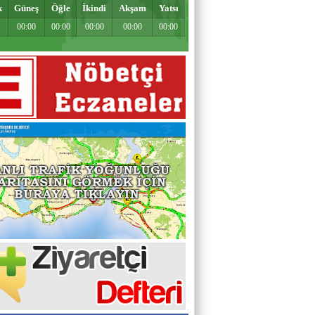
k
Güneş
Öğle
İkindi
Akşam
Yatsı
00:00
00:00
00:00
00:00
00:00
Muhammed Süleyman Çelebi
Hamburgun karanlık sokakları
Zahid Medeni
Şehir ve Aile Şurasının Düşündürdükleri (2)
Şeref Yumurtacı
Bir İnsanlık Mektebi: Tosya Yaren Kültürü