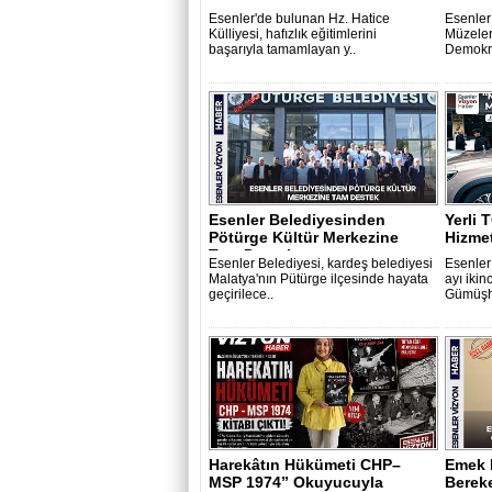
Esenler'de bulunan Hz. Hatice
Esenler
Külliyesi, hafızlık eğitimlerini
Müzele
başarıyla tamamlayan y..
Demokras
Esenler Belediyesinden
Yerli 
Pötürge Kültür Merkezine
Hizmet
Tam Destek..
Esenler Belediyesi, kardeş belediyesi
Esenler
Malatya'nın Pütürge ilçesinde hayata
ayı ikin
geçirilece..
Gümüşha
Harekâtın Hükümeti CHP–
Emek 
MSP 1974” Okuyucuyla
Bereke