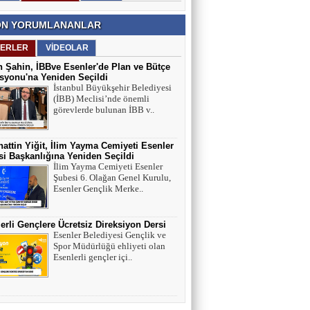
N YORUMLANANLAR
MEHMET USDA
Sporun Dikkat Eksikliği ve Hipertivite
ERLER
VİDEOLAR
Bozukluğu Üzerinde Etkisi
 Şahin, İBBve Esenler'de Plan ve Bütçe
yonu'na Yeniden Seçildi
İstanbul Büyükşehir Belediyesi
BEYTULLAH YILDIRIM
(İBB) Meclisi’nde önemli
görevlerde bulunan İBB v..
Esenler Tarihi Su Yapıları Litros Su Terazisi
attin Yiğit, İlim Yayma Cemiyeti Esenler
i Başkanlığına Yeniden Seçildi
HÜSEYİN YILMAZ
İlim Yayma Cemiyeti Esenler
Şubesi 6. Olağan Genel Kurulu,
TEŞEKKÜRLER
Esenler Gençlik Merke..
erli Gençlere Ücretsiz Direksiyon Dersi
TARIK SEZAİ KARATEPE
Esenler Belediyesi Gençlik ve
Spor Müdürlüğü ehliyeti olan
İstanbul Sözleşmesi değil, 'Veda Hutbesi!
Esenlerli gençler içi..
AYŞE GÜL ÖZER