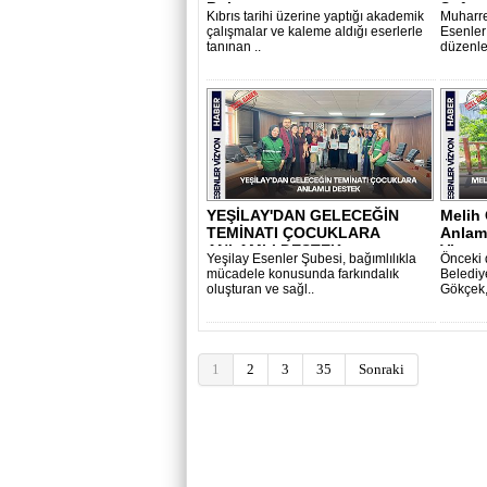
Buluştu
Sofras
Kıbrıs tarihi üzerine yaptığı akademik
Muharre
çalışmalar ve kaleme aldığı eserlerle
Esenler
tanınan ..
düzenle
YEŞİLAY'DAN GELECEĞİN
Melih 
TEMİNATI ÇOCUKLARA
Anlaml
ANLAMLI DESTEK..
Vizyo.
Yeşilay Esenler Şubesi, bağımlılıkla
Önceki 
mücadele konusunda farkındalık
Belediy
oluşturan ve sağl..
Gökçek,
1
2
3
35
Sonraki