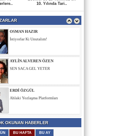
YASİN ÖZEN
rlere..
10. Yılında Tari..
Miraç Gecesi Kudüs Davamız Kandil Olsun
ZARLAR
OSMAN HAZIR
İstiyorlar Ki Unutalım!
AYLİN ALVEREN ÖZEN
SEN SACA GEL YETER
ERDİ ÖZGÜL
Ahlaki Yozlaşma Platformları
HASAN AKSOY
K OKUNAN HABERLER
Kalbin Güzelse Kaybetsen Bile
Kazanıyorsun
ÜN
BU HAFTA
BU AY