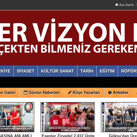
Ana Sayfa
KİYE
SİYASET
KÜLTÜR SANAT
TARİH
EĞİTİM
RÖPÖR
o Galeri
Günün Haberleri
Köşe Yazarları
Anketler
BASINA ANLAMLI
Esenler Zirvede! 2.412 Ünite
Göksu'dan Üre