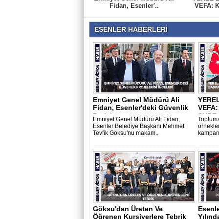
Fidan, Esenler'..
VEFA: K
ESENLER HABERLERİ
Emniyet Genel Müdürü Ali
YEREL
Fidan, Esenler'deki Güvenlik
VEFA:
Projel..
ŞUBE 
Emniyet Genel Müdürü Ali Fidan,
Toplums
Esenler Belediye Başkanı Mehmet
örnekler
Tevfik Göksu'nu makam..
kampany
Göksu'dan Üreten Ve
Esenl
Öğrenen Kursiyerlere Tebrik
Yılınd