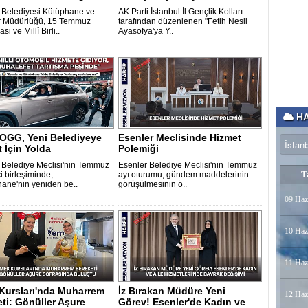
Bulustu
 Belediyesi Kütüphane ve
AK Parti İstanbul İl Gençlik Kolları
r Müdürlüğü, 15 Temmuz
tarafından düzenlenen "Fetih Nesli
i ve Millî Birli..
Ayasofya'ya Y..
HA
TOGG, Yeni Belediyeye
Esenler Meclisinde Hizmet
 İçin Yolda
Polemiği
 Belediye Meclisi'nin Temmuz
Esenler Belediye Meclisi'nin Temmuz
T
ci birleşiminde,
ayı oturumu, gündem maddelerinin
ne'nin yeniden be..
görüşülmesinin ö..
09 Haz
10 Haz
11 Haz
Kursları'nda Muharrem
İz Bırakan Müdüre Yeni
12 Haz
ti: Gönüller Aşure
Görev! Esenler'de Kadın ve