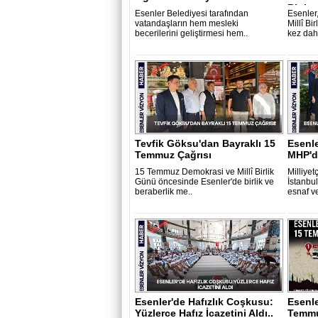
Binle..
Esenler Belediyesi tarafından
Esenler
vatandaşların hem mesleki
Millî Bi
becerilerini geliştirmesi hem..
kez daha
Tevfik Göksu'dan Bayraklı 15
Esenl
Temmuz Çağrısı
MHP'd
15 Temmuz Demokrasi ve Millî Birlik
Milliyet
Günü öncesinde Esenler'de birlik ve
İstanbul
beraberlik me..
esnaf ve
Esenler'de Hafızlık Coşkusu:
Esenle
Yüzlerce Hafız İcazetini Aldı..
Temmu