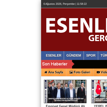
6 Ağustos 2026, Perşembe | 11:58:23
ESENLER
GÜNDEM
SPOR
TÜR
Ana Sayfa
Foto Galeri
Vide
Emniyet Genel Müdürü Ali
YEREL 