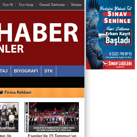
Üye Ol
Üye Girişi
Önemli Telefonlar
İletisim
Muhammed Süleyman Çelebi
Hamburgun karanlık sokakları
TAJ
BİYOGRAFİ
STK
Zahid Medeni
Şehir ve Aile Şurasının Düşündürdükleri (2)
Firma Rehberi
Şeref Yumurtacı
Bir İnsanlık Mektebi: Tosya Yaren Kültürü
ten Ve
Esenler'de 15 Temmuz'un