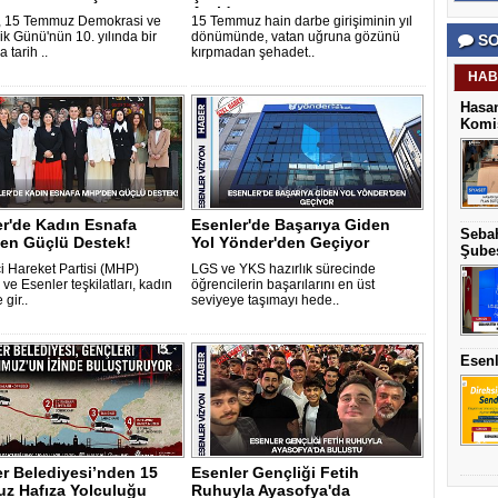
Anıldı..
, 15 Temmuz Demokrasi ve
15 Temmuz hain darbe girişiminin yıl
rlik Günü'nün 10. yılında bir
dönümünde, vatan uğruna gözünü
SO
 tarih ..
kırpmadan şehadet..
HAB
Hasan
Komis
er'de Kadın Esnafa
Esenler'de Başarıya Giden
Sebah
en Güçlü Destek!
Yol Yönder'den Geçiyor
Şubes
çi Hareket Partisi (MHP)
LGS ve YKS hazırlık sürecinde
 ve Esenler teşkilatları, kadın
öğrencilerin başarılarını en üst
 gir..
seviyeye taşımayı hede..
Esenl
r Belediyesi’nden 15
Esenler Gençliği Fetih
z Hafıza Yolculuğu
Ruhuyla Ayasofya'da