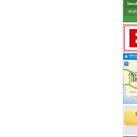
İmsa
00:00