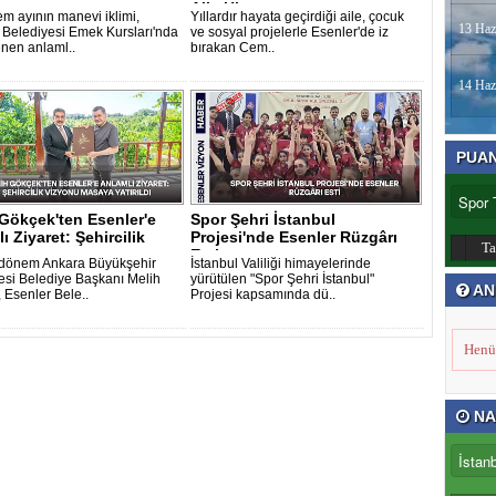
ın..
Aile Hizme..
m ayının manevi iklimi,
Yıllardır hayata geçirdiği aile, çocuk
13 Haz
 Belediyesi Emek Kursları'nda
ve sosyal projelerle Esenler'de iz
nen anlaml..
bırakan Cem..
14 Haz
PUA
Gökçek'ten Esenler'e
Spor Şehri İstanbul
ı Ziyaret: Şehircilik
Projesi'nde Esenler Rüzgârı
T
.
Esti
dönem Ankara Büyükşehir
İstanbul Valiliği himayelerinde
esi Belediye Başkanı Melih
yürütülen "Spor Şehri İstanbul"
AN
 Esenler Bele..
Projesi kapsamında dü..
Henü
NA