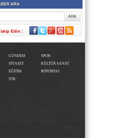
BER ARA
Takip Edin :
GÜNDEM
SPOR
SİYASET
KÜLTÜR SANAT
EĞİTİM
RÖPÖRTAJ
STK