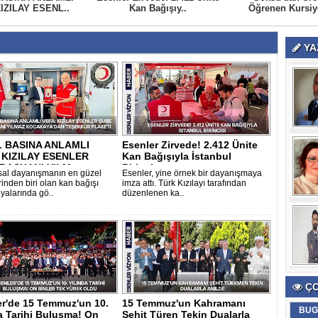
IZILAY ESENL..
Kan Bağışıy..
Öğrenen Kursiye
YA
 BASINA ANLAMLI
Esenler Zirvede! 2.412 Ünite
 KIZILAY ESENLER
Kan Bağışıyla İstanbul
BAŞKANI YILM..
Birincis..
al dayanışmanın en güzel
Esenler, yine örnek bir dayanışmaya
inden biri olan kan bağışı
imza attı. Türk Kızılayı tarafından
alarında gö..
düzenlenen ka..
ÇO
er'de 15 Temmuz'un 10.
15 Temmuz'un Kahramanı
BUG
a Tarihi Buluşma! On
Şehit Türen Tekin Dualarla