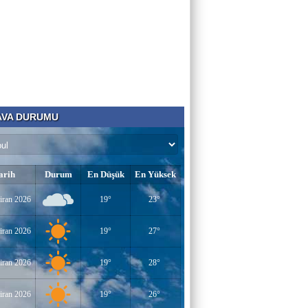
Aklın Sustuğu Yerde, “Ş İ D D E T”
Konuşur!
MUSTAFA KARACA
HAYVAN HAKLARI
VA DURUMU
AV. SEDAT İLBEGİ
YENİ PARTİ (Seçilmişlerin Mahvına,
Statükonun Devamına…)
arih
Durum
En Düşük
En Yüksek
HAMZA BALCI
iran 2026
19°
23°
"DİRİ DİRİ TOPRAĞA GÖMÜLEN
KIZA,HANGİ GÜNAHTAN ÖTÜRÜ
ÖLDÜRÜLDÜĞÜ SORULDUĞU
iran 2026
19°
27°
ZAMAN..." (TEKVİR, 8-9)
Uğur Çoban
iran 2026
19°
28°
Hız, Strateji ve Heyecanın Buluştuğu Spor
Nedir? VOLEYBOL
iran 2026
19°
26°