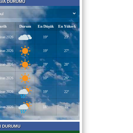
VA DURUMU
Bir Derviş
Kadın İstihdamı mı, Aileyi Bitirme Projesi
mi?
arih
Durum
En Düşük
En Yüksek
Tarık Sharabaty
iran 2026
19°
23°
Yapay Zeka ve İş Hayatındaki Değişimler
iran 2026
19°
27°
Esenlerin Ablası
iran 2026
19°
28°
BAŞARILI OLMANIN SIRLARI
iran 2026
19°
26°
iran 2026
19°
22°
Sümeyye KAYA
Miraç Gecesi
iran 2026
18°
22°
Muhammed Süleyman Çelebi
N DURUMU
Hamburgun karanlık sokakları