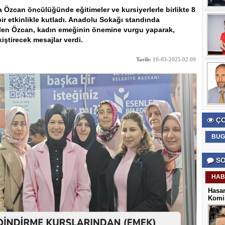
zcan öncülüğünde eğitimeler ve kursiyerlerle birlikte 8
r etkinlikle kutladı. Anadolu Sokağı standında
gelen Özcan, kadın emeğinin önemine vurgu yaparak,
iştirecek mesajlar verdi.
Tarih:
10-03-2025 02:09
ÇO
BUG
SO
HAB
Hasan
Komis