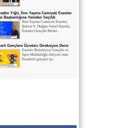
HAYVAN HAKLARI
attin Yiğit, İlim Yayma Cemiyeti Esenler
i Başkanlığına Yeniden Seçildi
İlim Yayma Cemiyeti Esenler
AV. SEDAT İLBEGİ
Şubesi 6. Olağan Genel Kurulu,
YENİ PARTİ (Seçilmişlerin Mahvına,
Esenler Gençlik Merke..
Statükonun Devamına…)
erli Gençlere Ücretsiz Direksiyon Dersi
Esenler Belediyesi Gençlik ve
HAMZA BALCI
Spor Müdürlüğü ehliyeti olan
"DİRİ DİRİ TOPRAĞA GÖMÜLEN
Esenlerli gençler içi..
KIZA,HANGİ GÜNAHTAN ÖTÜRÜ
ÖLDÜRÜLDÜĞÜ SORULDUĞU
ZAMAN..." (TEKVİR, 8-9)
Uğur Çoban
Hız, Strateji ve Heyecanın Buluştuğu Spor
Nedir? VOLEYBOL
Muhammed Bolat
Uzayın Derinliklerinde Bir Yaşam Arayışı