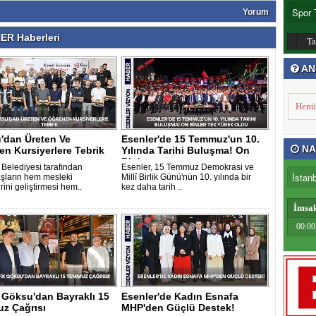
Yorum
R Haberleri
T
AN
Henü
'dan Üreten Ve
Esenler'de 15 Temmuz'un 10.
NA
n Kursiyerlere Tebrik
Yılında Tarihi Buluşma! On
Binle..
 Belediyesi tarafından
Esenler, 15 Temmuz Demokrasi ve
şların hem mesleki
Millî Birlik Günü'nün 10. yılında bir
rini geliştirmesi hem..
kez daha tarih ..
İmsa
00:00
 Göksu'dan Bayraklı 15
Esenler'de Kadın Esnafa
z Çağrısı
MHP'den Güçlü Destek!