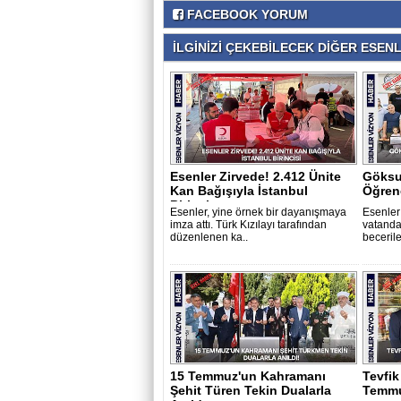
FACEBOOK YORUM
İLGİNİZİ ÇEKEBİLECEK DİĞER ESENLE
Esenler Zirvede! 2.412 Ünite
Göksu
Kan Bağışıyla İstanbul
Öğrene
Birincis..
Esenler, yine örnek bir dayanışmaya
Esenler
imza attı. Türk Kızılayı tarafından
vatanda
düzenlenen ka..
becerile
15 Temmuz'un Kahramanı
Tevfik
Şehit Türen Tekin Dualarla
Temmu