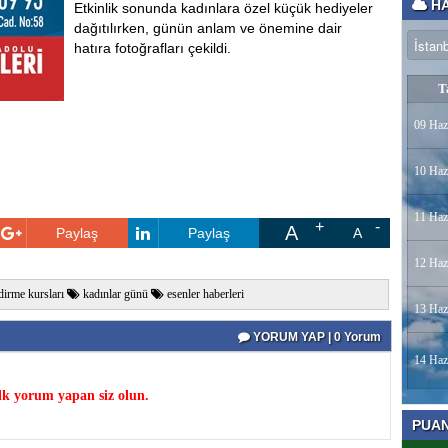
HA
Etkinlik sonunda kadınlara özel küçük hediyeler
dağıtılırken, günün anlam ve önemine dair
hatıra fotoğrafları çekildi.
T
09 Haz
10 Haz
11 Haz
A
Paylaş
Paylaş
A
12 Haz
dirme kursları
kadınlar günü
esenler haberleri
13 Haz
YORUM YAP | 0 Yorum
14 Haz
k yorum yapan siz olun.
PUA