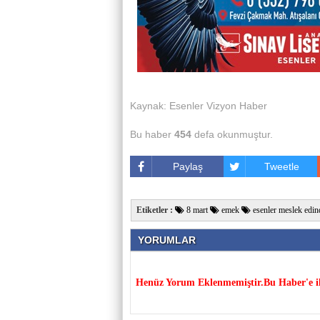
Kaynak: Esenler Vizyon Haber
Bu haber
454
defa okunmuştur.
Paylaş
Tweetle
Etiketler :
8 mart
emek
esenler meslek edin
YORUMLAR
Henüz Yorum Eklenmemiştir.Bu Haber'e il