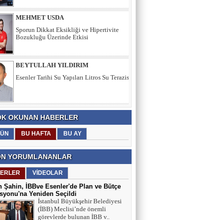
BEYTULLAH YILDIRIM
Esenler Tarihi Su Yapıları Litros Su Terazisi
HÜSEYİN YILMAZ
TEŞEKKÜRLER
TARIK SEZAİ KARATEPE
K OKUNAN HABERLER
İstanbul Sözleşmesi değil, 'Veda Hutbesi!
ÜN
BU HAFTA
BU AY
N YORUMLANANLAR
AYŞE GÜL ÖZER
ERLER
VİDEOLAR
Aklın Sustuğu Yerde, “Ş İ D D E T”
Konuşur!
 Şahin, İBBve Esenler'de Plan ve Bütçe
yonu'na Yeniden Seçildi
İstanbul Büyükşehir Belediyesi
(İBB) Meclisi’nde önemli
MUSTAFA KARACA
görevlerde bulunan İBB v..