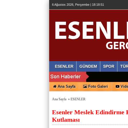
6 Ağustos 2026, Perşembe | 18:18:52
ESENLER
GÜNDEM
SPOR
TÜR
Ana Sayfa
Foto Galeri
Vide
Ana Sayfa
»
ESENLER
Esenler Meslek Edindirme 
Kutlaması