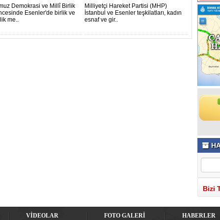
uz Demokrasi ve Millî Birlik
Milliyetçi Hareket Partisi (MHP)
cesinde Esenler'de birlik ve
İstanbul ve Esenler teşkilatları, kadın
lik me..
esnaf ve gir..
HA
Bizi 
VİDEOLAR
FOTO GALERİ
HABERLER