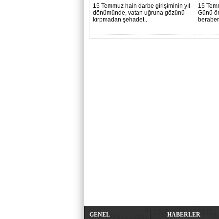
Anıldı..
15 Temmuz hain darbe girişiminin yıl
15 Temm
dönümünde, vatan uğruna gözünü
Günü ön
kırpmadan şehadet..
beraber
GENEL
HABERLER