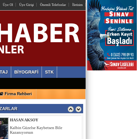
OSMAN HAZIR
Üye Ol
Üye Girişi
Önemli Telefonlar
İletisim
İstiyorlar Ki Unutalım!
AYLİN ALVEREN ÖZEN
SEN SACA GEL YETER
ERDİ ÖZGÜL
Ahlaki Yozlaşma Platformları
TAJ
BİYOGRAFİ
STK
HASAN AKSOY
Firma Rehberi
Kalbin Güzelse Kaybetsen Bile
Kazanıyorsun
ZARLAR
MEHMET USDA
Sporun Dikkat Eksikliği ve Hipertivite
Bozukluğu Üzerinde Etkisi