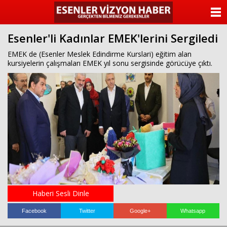
ANASAYFA
Esenler'li Kadınlar EMEK'lerini Sergiledi
KATEGORİLER
EMEK de (Esenler Meslek Edindirme Kurslari) eğitim alan
kursiyelerin çalışmaları EMEK yıl sonu sergisinde görücüye çıktı.
YAZARLAR
ANKETLER
FOTO GALERİ
VİDEO GALERİ
KÜNYE
İLETİŞİM
Haberi Sesli Dinle
Facebook
Twitter
Google+
Whatsapp