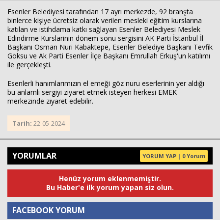
Esenler Belediyesi tarafından 17 ayrı merkezde, 92 branşta
binlerce kişiye ücretsiz olarak verilen mesleki eğitim kurslarına
katılan ve istihdama katkı sağlayan Esenler Belediyesi Meslek
Edindirme Kurslarinin dönem sonu sergisini AK Parti İstanbul İl
Başkanı Osman Nuri Kabaktepe, Esenler Belediye Başkanı Tevfik
Göksu ve Ak Parti Esenler İlçe Başkanı Emrullah Erkuş'un katılımı
ile gerçekleşti.
Esenlerli hanımlarımızın el emeği göz nuru eserlerinin yer aldığı
bu anlamlı sergiyi ziyaret etmek isteyen herkesi EMEK
Haberin Doğru Adresi.
merkezinde ziyaret edebilir.
Tarih:
22-05-2024
YORUMLAR
YORUM YAP | 0 Yorum
Henüz yorum eklenmemiştir.
Bu Haber'e ilk yorum yapan siz olun.
FACEBOOK YORUM