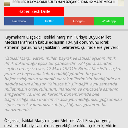
Haberi Sesli Dinle
Facebook
Twitter
Google+
Whatsapp
Kaymakam Özçakıcı, İstiklal Marşı’nın Türkiye Büyük Millet
Meclisi tarafından kabul edilişinin 104. yıl dönümünü idrak
etmenin gururunu yaşadıklarını belirterek, şu ifadelere yer verdi:
Haberin Doğru Adresi.
"İstiklal Marşı, vatan, millet, bayrak ve istiklal aşkının ilmik
ilmik dokunduğu eşsiz bir şaheserdir. 724 şiir arasından
seçilen bu eşsiz eser, 12 Mart 1921’de Birinci Meclis’te coşku,
gurur ve heyecanla kabul edildiği günden bu yana
bağımsızlığımızın sembolü olarak milletimizin benliğinde en
nadide yerini almıştır. Yalnızca bir şiir değil, aynı zamanda
milletimizin ortak ruhunun, inancının ve mücadele azminin
simgesidir. Tarihin en karanlık dönemlerinde bile
bağımsızlığa olan inancımızı asla yitirmediğimizi, göğsümüzü
siper ederek vatanımıza sahip çıktığımızı gösteren bir
manzumedir.”
Özçakıcı, İstiklal Marşı’nın şairi Mehmet Akif Ersoy’un genç
nesillere daha iyi tanıtılması gerektiğine dikkat çekerek, Akif’in