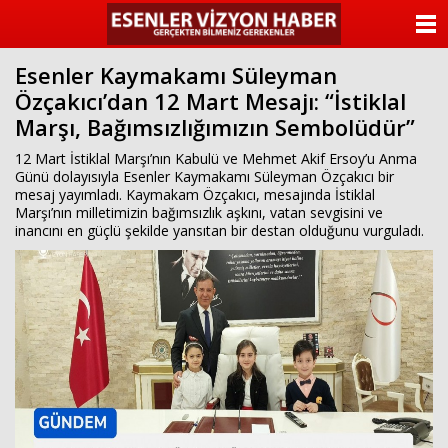
ANASAYFA
Esenler Kaymakamı Süleyman
KATEGORİLER
Özçakıcı’dan 12 Mart Mesajı: “İstiklal
Marşı, Bağımsızlığımızın Sembolüdür”
YAZARLAR
12 Mart İstiklal Marşı’nın Kabulü ve Mehmet Akif Ersoy’u Anma
ANKETLER
Günü dolayısıyla Esenler Kaymakamı Süleyman Özçakıcı bir
mesaj yayımladı. Kaymakam Özçakıcı, mesajında İstiklal
Marşı’nın milletimizin bağımsızlık aşkını, vatan sevgisini ve
FOTO GALERİ
inancını en güçlü şekilde yansıtan bir destan olduğunu vurguladı.
VİDEO GALERİ
KÜNYE
İLETİŞİM