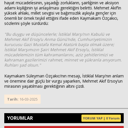
hayat mücadelesinin, yaşadığı zorlukların, şairliğinin ve aksiyon
adamı kişiliğinin iyi anlaşılması gerektiğini belirtti. Mehmet Akif’in
yüksek ahlakı, millet sevgisi ve bağımsızlık aşkıyla gençler için
önemli bir örnek teşkil ettiğini ifade eden Kaymakam Özçakıcı,
sözlerini şöyle sürdürdü:
"Bu duygu ve düşüncelerle; İstiklal Marşı’nın Kabulü ve
Mehmet Akif Ersoy’u Anma Günü’nde, Cumhuriyetimizin
kurucusu Gazi Mustafa Kemal Atatürk başta olmak üzere;
İstiklal Marşımızın Şairi Mehmet Akif Ersoy’u, İstiklal
mücadelemizin tüm kahramanlarını, aziz şehitlerimizi ve
kahraman gazilerimizi rahmet, minnet ve şükranla anıyorum.
Ruhları şad olsun."
Kaymakam Süleyman Özçakıcı’nın mesajı, İstiklal Marşı’nın anlam
ve önemine dair güçlü bir vurgu yaparken, Mehmet Akif Ersoy’un
mirasının yaşatılması gerektiğinin altını çizdi.
Tarih:
16-03-2025
YORUMLAR
YORUM YAP | 0 Yorum