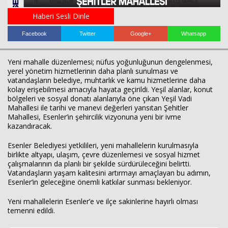
Haberi Sesli Dinle
Facebook
Twitter
Google+
Whatsapp
Yeni mahalle düzenlemesi; nüfus yoğunluğunun dengelenmesi,
yerel yönetim hizmetlerinin daha planlı sunulması ve
vatandaşların belediye, muhtarlık ve kamu hizmetlerine daha
kolay erişebilmesi amacıyla hayata geçirildi. Yeşil alanlar, konut
bölgeleri ve sosyal donatı alanlarıyla öne çıkan Yeşil Vadi
Haberin Doğru Adresi.
Mahallesi ile tarihi ve manevi değerleri yansıtan Şehitler
Mahallesi, Esenler’in şehircilik vizyonuna yeni bir ivme
kazandıracak.
Esenler Belediyesi yetkilileri, yeni mahallelerin kurulmasıyla
birlikte altyapı, ulaşım, çevre düzenlemesi ve sosyal hizmet
çalışmalarının da planlı bir şekilde sürdürüleceğini belirtti.
Vatandaşların yaşam kalitesini artırmayı amaçlayan bu adımın,
Esenler’in geleceğine önemli katkılar sunması bekleniyor.
Yeni mahallelerin Esenler’e ve ilçe sakinlerine hayırlı olması
temenni edildi.