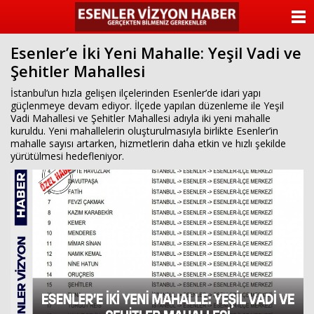
ANASAYFA
Esenler’e İki Yeni Mahalle: Yeşil Vadi ve
KATEGORİLER
Şehitler Mahallesi
YAZARLAR
İstanbul’un hızla gelişen ilçelerinden Esenler’de idari yapı
güçlenmeye devam ediyor. İlçede yapılan düzenleme ile Yeşil
Vadi Mahallesi ve Şehitler Mahallesi adıyla iki yeni mahalle
ANKETLER
kuruldu. Yeni mahallelerin oluşturulmasıyla birlikte Esenler’in
mahalle sayısı artarken, hizmetlerin daha etkin ve hızlı şekilde
yürütülmesi hedefleniyor.
FOTO GALERİ
VİDEO GALERİ
KÜNYE
İLETİŞİM