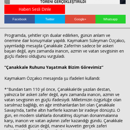
Haberi Sesli Dinle
Facebook
Twitter
Google+
Whatsapp
Programda, şehitler için dualar edilirken, günün anlam ve
önemine dair konuşmalar yapıldı. Kaymakam Süleyman Özçakıcı,
yayımladığı mesajda Çanakkale Zaferi’nin sadece bir askeri
başarı değil, aynı zamanda inancın, azmin ve vatan sevgisinin en
güçlü ifadesi olduğunu vurguladı.
Haberin Doğru Adresi.
“Çanakkale Ruhunu Yaşatmak Bizim Görevimiz”
Kaymakam Özçakıcı mesajında şu ifadeleri kullandı:
*"Bundan tam 110 yıl önce, Çanakkale’de yazılan destan,
yalnızca bir askeri zafer değil, aynı zamanda inancın, azmin ve
vatan sevgisinin en güçlü ifadesiydi. Milletimizin özgürlüğe olan
sarsılmaz bağlılığı, en ağır imtihanlardan biri olan Çanakkale
Savaşı’nda, tarihe altın harflerle kazınan bir iradeye dönüştü. O
gün, en modern silahlarla donatılmış düşman donanmalarına
karşı, inancın ve vatan aşkının zafer kazandığı gündü. Çanakkale
ruhu, maddi gücün değil, manevi kuvvetin gerçek zaferi