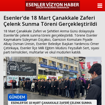
ANASAYFA
Esenler'de 18 Mart Çanakkale Zaferi
KATEGORİLER
Çelenk Sunma Töreni Gerçekleştirildi
YAZARLAR
18 Mart Çanakkale Zaferi ve Şehitleri Anma Günü dolayısıyla
Esenler’de çelenk sunma töreni gerçekleştirildi. Törene Esenler
Kaymakamı Süleyman Özçakıcı, Garnizon Komutanı Piyade
ANKETLER
Albay Osman Üresin, Esenler Belediye Başkan Yardımcısı Ömer
Çetinkaya, Esenler İlçe Milli Eğitim Müdürü Feyzullah Sert, siyasi
parti temsilcileri, muhtarlar ve okul müdürleri katıldı.
FOTO GALERİ
VİDEO GALERİ
KÜNYE
İLETİŞİM