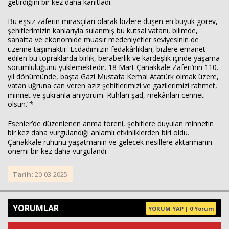
getirdiğini bir kez daha kanıtladı.
Bu eşsiz zaferin mirasçıları olarak bizlere düşen en büyük görev,
şehitlerimizin kanlarıyla sulanmış bu kutsal vatanı, bilimde,
sanatta ve ekonomide muasır medeniyetler seviyesinin de
üzerine taşımaktır. Ecdadımızın fedakârlıkları, bizlere emanet
edilen bu topraklarda birlik, beraberlik ve kardeşlik içinde yaşama
sorumluluğunu yüklemektedir. 18 Mart Çanakkale Zaferi’nin 110.
yıl dönümünde, başta Gazi Mustafa Kemal Atatürk olmak üzere,
vatan uğruna can veren aziz şehitlerimizi ve gazilerimizi rahmet,
minnet ve şükranla anıyorum. Ruhları şad, mekânları cennet
olsun.”*
Esenler’de düzenlenen anma töreni, şehitlere duyulan minnetin
bir kez daha vurgulandığı anlamlı etkinliklerden biri oldu.
Çanakkale ruhunu yaşatmanın ve gelecek nesillere aktarmanın
önemi bir kez daha vurgulandı.
Tarih:
20-03-2025
YORUMLAR
YORUM YAP | 0 Yorum