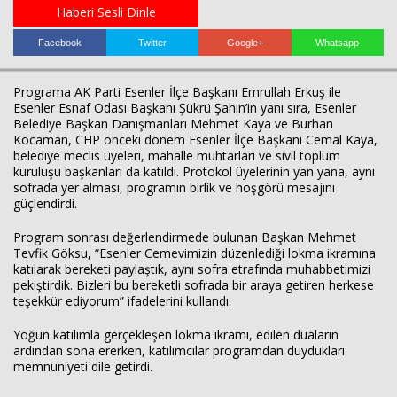
Haberi Sesli Dinle
Facebook
Twitter
Google+
Whatsapp
Programa AK Parti Esenler İlçe Başkanı Emrullah Erkuş ile
Esenler Esnaf Odası Başkanı Şükrü Şahin’in yanı sıra, Esenler
Belediye Başkan Danışmanları Mehmet Kaya ve Burhan
Kocaman, CHP önceki dönem Esenler İlçe Başkanı Cemal Kaya,
belediye meclis üyeleri, mahalle muhtarları ve sivil toplum
kuruluşu başkanları da katıldı. Protokol üyelerinin yan yana, aynı
Haberin Doğru Adresi.
sofrada yer alması, programın birlik ve hoşgörü mesajını
güçlendirdi.
Program sonrası değerlendirmede bulunan Başkan Mehmet
Tevfik Göksu, “Esenler Cemevimizin düzenlediği lokma ikramına
katılarak bereketi paylaştık, aynı sofra etrafında muhabbetimizi
pekiştirdik. Bizleri bu bereketli sofrada bir araya getiren herkese
teşekkür ediyorum” ifadelerini kullandı.
Yoğun katılımla gerçekleşen lokma ikramı, edilen duaların
ardından sona ererken, katılımcılar programdan duydukları
memnuniyeti dile getirdi.