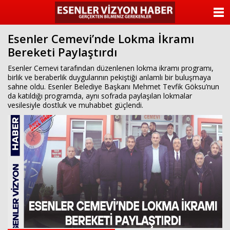
ANASAYFA
Esenler Cemevi’nde Lokma İkramı
KATEGORİLER
Bereketi Paylaştırdı
YAZARLAR
Esenler Cemevi tarafından düzenlenen lokma ikramı programı,
birlik ve beraberlik duygularının pekiştiği anlamlı bir buluşmaya
sahne oldu. Esenler Belediye Başkanı Mehmet Tevfik Göksu’nun
ANKETLER
da katıldığı programda, aynı sofrada paylaşılan lokmalar
vesilesiyle dostluk ve muhabbet güçlendi.
FOTO GALERİ
VİDEO GALERİ
KÜNYE
İLETİŞİM