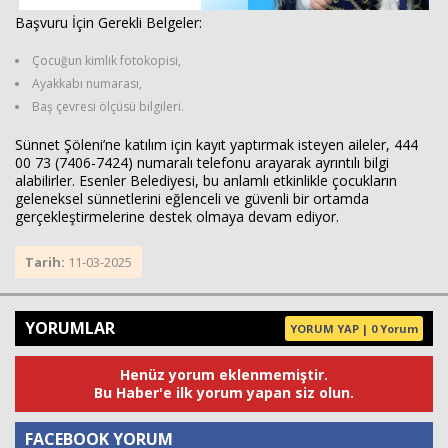
Başvuru İçin Gerekli Belgeler:
Çocuğun kimlik fotokopisi,
Ayakkabı numarası,
Baş çevresi ölçüsü bilgileri.
Sünnet Şöleni’ne katılım için kayıt yaptırmak isteyen aileler, 444
00 73 (7406-7424) numaralı telefonu arayarak ayrıntılı bilgi
alabilirler. Esenler Belediyesi, bu anlamlı etkinlikle çocukların
geleneksel sünnetlerini eğlenceli ve güvenli bir ortamda
gerçekleştirmelerine destek olmaya devam ediyor.
Tarih:
11-03-2025
YORUMLAR
YORUM YAP | 0 Yorum
Henüz yorum eklenmemiştir.
Bu Haber'e ilk yorum yapan siz olun.
FACEBOOK YORUM