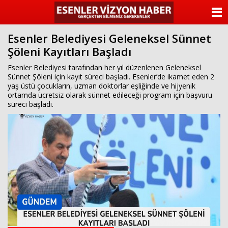
ANASAYFA
Esenler Belediyesi Geleneksel Sünnet
KATEGORİLER
Şöleni Kayıtları Başladı
YAZARLAR
Esenler Belediyesi tarafından her yıl düzenlenen Geleneksel
Sünnet Şöleni için kayıt süreci başladı. Esenler’de ikamet eden 2
yaş üstü çocukların, uzman doktorlar eşliğinde ve hijyenik
ANKETLER
ortamda ücretsiz olarak sünnet edileceği program için başvuru
süreci başladı.
FOTO GALERİ
VİDEO GALERİ
KÜNYE
İLETİŞİM