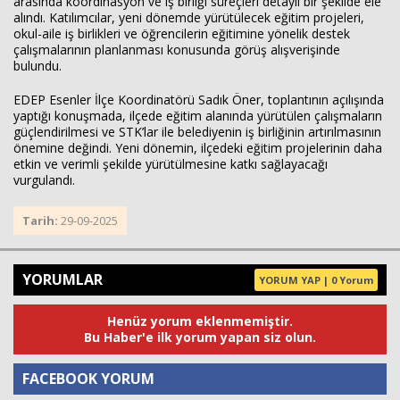
arasında koordinasyon ve iş birliği süreçleri detaylı bir şekilde ele
alındı. Katılımcılar, yeni dönemde yürütülecek eğitim projeleri,
okul-aile iş birlikleri ve öğrencilerin eğitimine yönelik destek
çalışmalarının planlanması konusunda görüş alışverişinde
bulundu.
EDEP Esenler İlçe Koordinatörü Sadık Öner, toplantının açılışında
yaptığı konuşmada, ilçede eğitim alanında yürütülen çalışmaların
güçlendirilmesi ve STK’lar ile belediyenin iş birliğinin artırılmasının
önemine değindi. Yeni dönemin, ilçedeki eğitim projelerinin daha
etkin ve verimli şekilde yürütülmesine katkı sağlayacağı
vurgulandı.
Tarih:
29-09-2025
YORUMLAR
YORUM YAP | 0 Yorum
Henüz yorum eklenmemiştir.
Bu Haber'e ilk yorum yapan siz olun.
FACEBOOK YORUM