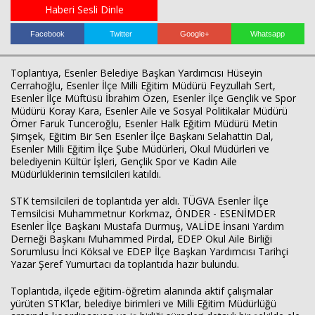
Haberi Sesli Dinle
Facebook
Twitter
Google+
Whatsapp
Toplantıya, Esenler Belediye Başkan Yardımcısı Hüseyin
Cerrahoğlu, Esenler İlçe Milli Eğitim Müdürü Feyzullah Sert,
Esenler İlçe Müftüsü İbrahim Özen, Esenler İlçe Gençlik ve Spor
Müdürü Koray Kara, Esenler Aile ve Sosyal Politikalar Müdürü
Ömer Faruk Tunceroğlu, Esenler Halk Eğitim Müdürü Metin
Şimşek, Eğitim Bir Sen Esenler İlçe Başkanı Selahattin Dal,
Haberin Doğru Adresi.
Esenler Milli Eğitim İlçe Şube Müdürleri, Okul Müdürleri ve
belediyenin Kültür İşleri, Gençlik Spor ve Kadın Aile
Müdürlüklerinin temsilcileri katıldı.
STK temsilcileri de toplantıda yer aldı. TÜGVA Esenler İlçe
Temsilcisi Muhammetnur Korkmaz, ÖNDER - ESENİMDER
Esenler İlçe Başkanı Mustafa Durmuş, VALİDE İnsani Yardım
Derneği Başkanı Muhammed Pirdal, EDEP Okul Aile Birliği
Sorumlusu İnci Köksal ve EDEP İlçe Başkan Yardımcısı Tarihçi
Yazar Şeref Yumurtacı da toplantıda hazır bulundu.
Toplantıda, ilçede eğitim-öğretim alanında aktif çalışmalar
yürüten STK’lar, belediye birimleri ve Milli Eğitim Müdürlüğü