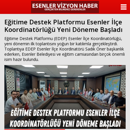
ANASAYFA
Eğitime Destek Platformu Esenler İlçe
KATEGORİLER
Koordinatörlüğü Yeni Döneme Başladı
YAZARLAR
Eğitime Destek Platformu (EDEP) Esenler İlçe Koordinatörlüğü,
yeni dönemin ilk toplantısını yoğun bir katılımla gerçekleştirdi.
Toplantıya EDEP Esenler İlçe Koordinatörü Sadık Öner başkanlık
ANKETLER
ederken, Esenler Belediyesi ve eğitim camiasından birçok önemli
isim hazır bulundu.
FOTO GALERİ
VİDEO GALERİ
KÜNYE
İLETİŞİM