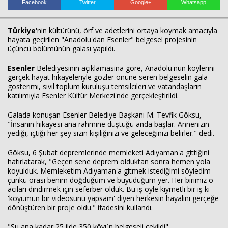
Facebook
Twitter
Google+
Whatsapp
Türkiye
'nin kültürünü, örf ve adetlerini ortaya koymak amacıyla
hayata geçirilen "Anadolu'dan Esenler" belgesel projesinin
üçüncü bölümünün galası yapıldı.
Esenler
Belediyesinin açıklamasına göre, Anadolu'nun köylerini
gerçek hayat hikayeleriyle gözler önüne seren belgeselin gala
gösterimi, sivil toplum kuruluşu temsilcileri ve vatandaşların
katılımıyla Esenler Kültür Merkezi'nde gerçekleştirildi.
Haberin Doğru Adresi.
Galada konuşan Esenler Belediye Başkanı M. Tevfik Göksu,
"İnsanın hikayesi ana rahmine düştüğü anda başlar. Annenizin
yediği, içtiği her şey sizin kişiliğinizi ve geleceğinizi belirler." dedi.
Göksu, 6 Şubat depremlerinde memleketi Adıyaman'a gittiğini
hatırlatarak, "Geçen sene deprem olduktan sonra hemen yola
koyulduk. Memleketim Adıyaman'a gitmek istediğimi söyledim
çünkü orası benim doğduğum ve büyüdüğüm yer. Her birimiz o
acıları dindirmek için seferber olduk. Bu iş öyle kıymetli bir iş ki
'köyümün bir videosunu yapsam' diyen herkesin hayalini gerçeğe
dönüştüren bir proje oldu." ifadesini kullandı.
"Şu ana kadar 25 ilde 350 köyün belgeseli çekildi"