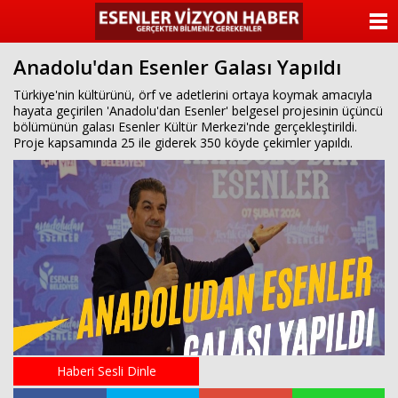
ANASAYFA
Anadolu'dan Esenler Galası Yapıldı
KATEGORİLER
Türkiye'nin kültürünü, örf ve adetlerini ortaya koymak amacıyla
hayata geçirilen 'Anadolu'dan Esenler' belgesel projesinin üçüncü
YAZARLAR
bölümünün galası Esenler Kültür Merkezi'nde gerçekleştirildi.
Proje kapsamında 25 ile giderek 350 köyde çekimler yapıldı.
ANKETLER
FOTO GALERİ
VİDEO GALERİ
KÜNYE
İLETİŞİM
Haberi Sesli Dinle