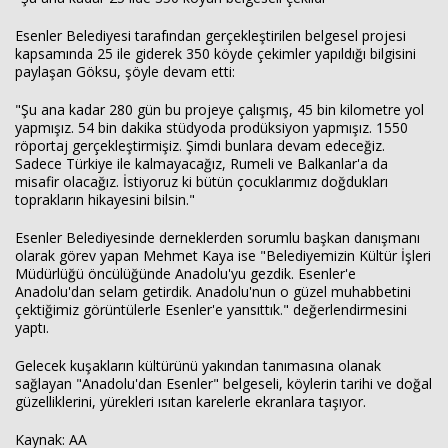
Esenler Belediyesi tarafından gerçekleştirilen belgesel projesi
kapsamında 25 ile giderek 350 köyde çekimler yapıldığı bilgisini
paylaşan Göksu, şöyle devam etti:
"Şu ana kadar 280 gün bu projeye çalışmış, 45 bin kilometre yol
yapmışız. 54 bin dakika stüdyoda prodüksiyon yapmışız. 1550
röportaj gerçekleştirmişiz. Şimdi bunlara devam edeceğiz.
Sadece Türkiye ile kalmayacağız, Rumeli ve Balkanlar'a da
misafir olacağız. İstiyoruz ki bütün çocuklarımız doğdukları
toprakların hikayesini bilsin."
Esenler Belediyesinde derneklerden sorumlu başkan danışmanı
olarak görev yapan Mehmet Kaya ise "Belediyemizin Kültür İşleri
Müdürlüğü öncülüğünde Anadolu'yu gezdik. Esenler'e
Anadolu'dan selam getirdik. Anadolu'nun o güzel muhabbetini
çektiğimiz görüntülerle Esenler'e yansıttık." değerlendirmesini
yaptı.
Gelecek kuşakların kültürünü yakından tanımasına olanak
sağlayan "Anadolu'dan Esenler" belgeseli, köylerin tarihi ve doğal
güzelliklerini, yürekleri ısıtan karelerle ekranlara taşıyor.
Kaynak: AA