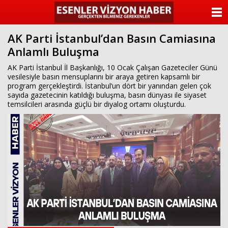
ANASAYFA
AK Parti İstanbul’dan Basın Camiasına
KATEGORİLER
Anlamlı Buluşma
YAZARLAR
AK Parti İstanbul İl Başkanlığı, 10 Ocak Çalışan Gazeteciler Günü
vesilesiyle basın mensuplarını bir araya getiren kapsamlı bir
program gerçekleştirdi. İstanbul’un dört bir yanından gelen çok
ANKETLER
sayıda gazetecinin katıldığı buluşma, basın dünyası ile siyaset
temsilcileri arasında güçlü bir diyalog ortamı oluşturdu.
FOTO GALERİ
VİDEO GALERİ
KÜNYE
İLETİŞİM