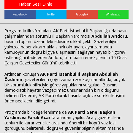
Haberi Sesli Dinle
Facebook
Twitter
Google+
Whatsapp
Programda ilk sözü alan, AK Parti İstanbul İl Başkanlığı’nda basın
çalışmalarından sorumlu İl Başkan Yardımcısı
Abdullah Arıdoru
,
basının toplum üzerindeki etkisine dikkat çekti. Gazeteciliğin
yalnızca haber aktarmakla sınırlı olmayan, aynı zamanda
kamuoyunun doğru bilgiye ulaşmasını sağlayan hayati bir görev
üstlendiğini ifade eden Arıdoru, tüm basın emekçilerinin 10 Ocak
Haberin Doğru Adresi.
Çalışan Gazeteciler Günü’nü tebrik etti.
Ardından konuşan
AK Parti İstanbul İl Başkanı Abdullah
Özdemir
, gazetecilerin çoğu zaman zor koşullar altında, büyük
bir sorumluluk bilinciyle görev yaptıklarını vurguladı. Basının,
demokratik hayatın vazgeçilmez unsurlarından biri olduğunu
belirten Özdemir, AK Parti olarak basınla açık ve sürekli iletişimi
önemsediklerini dile getirdi.
Programda bir değerlendirme de
AK Parti Genel Başkan
Yardımcısı Faruk Acar
tarafından yapıldı. Acar, gazetecilerin
toplum ile karar vericiler arasında önemli bir köprü vazifesi
gördüğünü belirterek, doğru ve güvenilir bilginin aktarılmasında