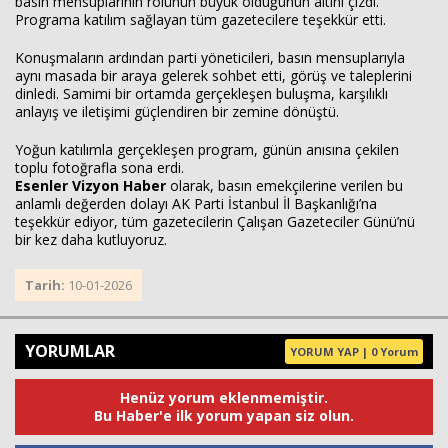
basın mensuplarının rolünün büyük olduğunun altını çizdi.
Programa katılım sağlayan tüm gazetecilere teşekkür etti.
Konuşmaların ardından parti yöneticileri, basın mensuplarıyla
aynı masada bir araya gelerek sohbet etti, görüş ve taleplerini
dinledi. Samimi bir ortamda gerçekleşen buluşma, karşılıklı
anlayış ve iletişimi güçlendiren bir zemine dönüştü.
Yoğun katılımla gerçekleşen program, günün anısına çekilen
toplu fotoğrafla sona erdi.
Esenler Vizyon Haber
olarak, basın emekçilerine verilen bu
anlamlı değerden dolayı AK Parti İstanbul İl Başkanlığı’na
teşekkür ediyor, tüm gazetecilerin Çalışan Gazeteciler Günü’nü
bir kez daha kutluyoruz.
Tarih:
10-01-2026
YORUMLAR
YORUM YAP | 0 Yorum
Henüz yorum eklenmemiştir.
Bu Haber'e ilk yorum yapan siz olun.