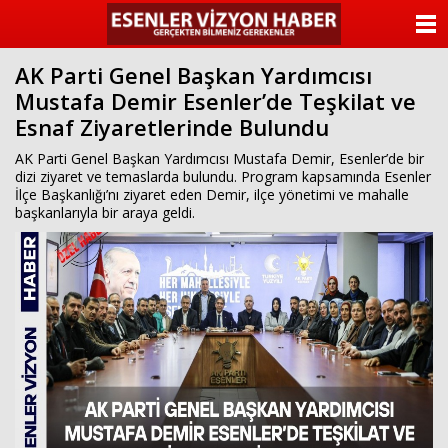
ANASAYFA
AK Parti Genel Başkan Yardımcısı
KATEGORİLER
Mustafa Demir Esenler’de Teşkilat ve
Esnaf Ziyaretlerinde Bulundu
YAZARLAR
AK Parti Genel Başkan Yardımcısı Mustafa Demir, Esenler’de bir
ANKETLER
dizi ziyaret ve temaslarda bulundu. Program kapsamında Esenler
İlçe Başkanlığı’nı ziyaret eden Demir, ilçe yönetimi ve mahalle
başkanlarıyla bir araya geldi.
FOTO GALERİ
VİDEO GALERİ
KÜNYE
İLETİŞİM