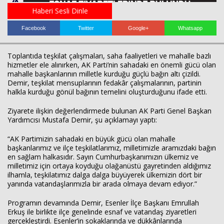
Haberi Sesli Dinle
Facebook
Twitter
Google+
Whatsapp
Toplantıda teşkilat çalışmaları, saha faaliyetleri ve mahalle bazlı
hizmetler ele alınırken, AK Parti’nin sahadaki en önemli gücü olan
mahalle başkanlarının milletle kurduğu güçlü bağın altı çizildi.
Demir, teşkilat mensuplarının fedakâr çalışmalarının, partinin
halkla kurduğu gönül bağının temelini oluşturduğunu ifade etti.
Haberin Doğru Adresi.
Ziyarete ilişkin değerlendirmede bulunan AK Parti Genel Başkan
Yardımcısı Mustafa Demir, şu açıklamayı yaptı:
“AK Partimizin sahadaki en büyük gücü olan mahalle
başkanlarımız ve ilçe teşkilatlarımız, milletimizle aramızdaki bağın
en sağlam halkasıdır. Sayın Cumhurbaşkanımızın ülkemiz ve
milletimiz için ortaya koyduğu olağanüstü gayretinden aldığımız
ilhamla, teşkilatımız dalga dalga büyüyerek ülkemizin dört bir
yanında vatandaşlarımızla bir arada olmaya devam ediyor.”
Programın devamında Demir, Esenler İlçe Başkanı Emrullah
Erkuş ile birlikte ilçe genelinde esnaf ve vatandaş ziyaretleri
gerçekleştirdi. Esenler’in sokaklarında ve dükkânlarında