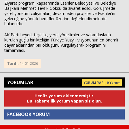
Ziyaret programı kapsamında Esenler Belediyesi ve Belediye
Başkanı Mehmet Tevfik Göksu da ziyaret edildi. Görüşmede
yerel yönetim çalışmaları, devam eden projeler ve Esenler’in
geleceğine yönelik hedefler üzerine değerlendirmelerde
bulunuldu.
AK Parti heyeti, teşkilat, yerel yönetimler ve vatandaşlarla
kurulan güçlü birlikteliğin Türkiye Yüzyılı vizyonunun en önemli
dayanaklarından biri olduğunu vurgulayarak programını
tamamladı.
Tarih:
14-01-2026
YORUMLAR
YORUM YAP | 0 Yorum
Henüz yorum eklenmemiştir.
Bu Haber'e ilk yorum yapan siz olun.
FACEBOOK YORUM