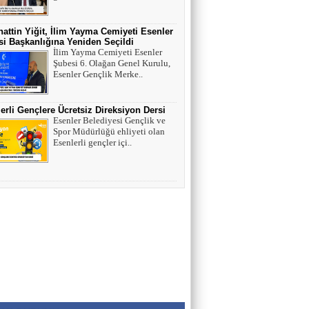
HAYVAN HAKLARI
attin Yiğit, İlim Yayma Cemiyeti Esenler
i Başkanlığına Yeniden Seçildi
AV. SEDAT İLBEGİ
İlim Yayma Cemiyeti Esenler
Şubesi 6. Olağan Genel Kurulu,
YENİ PARTİ (Seçilmişlerin Mahvına,
Esenler Gençlik Merke..
Statükonun Devamına…)
erli Gençlere Ücretsiz Direksiyon Dersi
HAMZA BALCI
Esenler Belediyesi Gençlik ve
Spor Müdürlüğü ehliyeti olan
"DİRİ DİRİ TOPRAĞA GÖMÜLEN
Esenlerli gençler içi..
KIZA,HANGİ GÜNAHTAN ÖTÜRÜ
ÖLDÜRÜLDÜĞÜ SORULDUĞU
ZAMAN..." (TEKVİR, 8-9)
Uğur Çoban
Hız, Strateji ve Heyecanın Buluştuğu Spor
Nedir? VOLEYBOL
Muhammed Bolat
Uzayın Derinliklerinde Bir Yaşam Arayışı