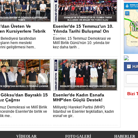
'dan Üreten Ve
Esenler'de 15 Temmuz'un 10.
n Kursiyerlere Tebrik
Yılında Tarihi Buluşma! On
Binle..
 Belediyesi tarafından
Esenler, 15 Temmuz Demokrasi ve
şların hem mesleki
Millî Birlik Günü'nün 10. yılında bir
rini geliştirmesi hem..
kez daha tarih ..
HA
Bizi 
 Göksu'dan Bayraklı 15
Esenler'de Kadın Esnafa
z Çağrısı
MHP'den Güçlü Destek!
uz Demokrasi ve Millî Birlik
Milliyetçi Hareket Partisi (MHP)
cesinde Esenler'de birlik ve
İstanbul ve Esenler teşkilatları, kadın
lik me..
esnaf ve gir..
VİDEOLAR
FOTO GALERİ
HABERLER