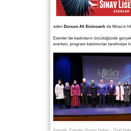
eden
Dursun Ali Erzincanlı
da Miracın hik
Esenler’de kadınların öncülüğünde gerçekl
ererken, program katılımcılar tarafından 
Kaynak: Esenler Vizyon Haber - Özel Hab