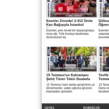
Esenler Zirvede! 2.412 Ünite
Göksu
Kan Bağışıyla İstanbul
Öğrene
Birincis..
Esenler, yine örnek bir dayanışmaya
Esenler
imza attı. Türk Kızılayı tarafından
vatanda
düzenlenen ka..
becerile
15 Temmuz'un Kahramanı
Tevfik
Şehit Türen Tekin Dualarla
Temmu
Anıldı..
15 Temmuz hain darbe girişiminin yıl
15 Temm
dönümünde, vatan uğruna gözünü
Günü ön
kırpmadan şehadet..
beraber
GENEL
HABERLER