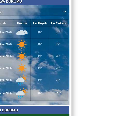
VA DURUMU
Bir Derviş
Kadın İstihdamı mı, Aileyi Bitirme Projesi
mi?
arih
Durum
En Düşük
En Yüksek
Tarık Sharabaty
iran 2026
19°
23°
Yapay Zeka ve İş Hayatındaki Değişimler
iran 2026
19°
27°
Esenlerin Ablası
iran 2026
19°
28°
BAŞARILI OLMANIN SIRLARI
iran 2026
19°
26°
Sümeyye KAYA
iran 2026
19°
22°
Miraç Gecesi
iran 2026
18°
22°
Muhammed Süleyman Çelebi
N DURUMU
Hamburgun karanlık sokakları