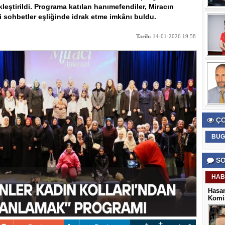
eştirildi. Programa katılan hanımefendiler, Miracın
i sohbetler eşliğinde idrak etme imkânı buldu.
Tarih:
14-01-2026 19:58
ÇO
BUG
SO
HAB
Hasan
Komis