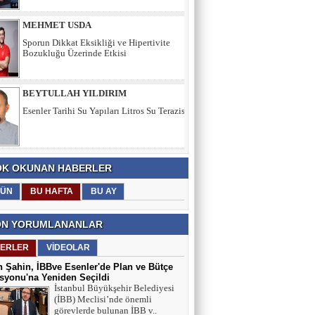
BEYTULLAH YILDIRIM
Esenler Tarihi Su Yapıları Litros Su Terazisi
HÜSEYİN YILMAZ
TEŞEKKÜRLER
TARIK SEZAİ KARATEPE
K OKUNAN HABERLER
İstanbul Sözleşmesi değil, 'Veda Hutbesi!
ÜN
BU HAFTA
BU AY
N YORUMLANANLAR
AYŞE GÜL ÖZER
ERLER
VİDEOLAR
Aklın Sustuğu Yerde, “Ş İ D D E T”
Konuşur!
 Şahin, İBBve Esenler'de Plan ve Bütçe
yonu'na Yeniden Seçildi
İstanbul Büyükşehir Belediyesi
MUSTAFA KARACA
(İBB) Meclisi’nde önemli
görevlerde bulunan İBB v..