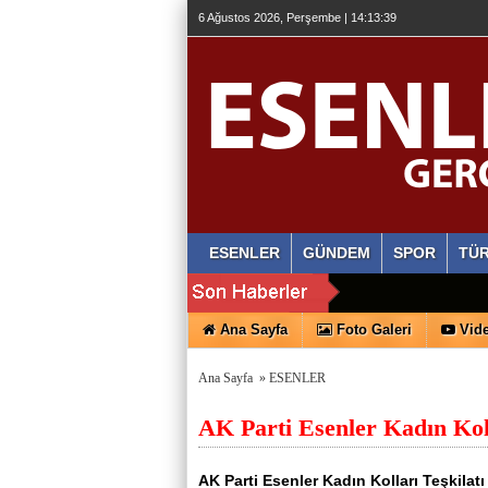
6 Ağustos 2026, Perşembe | 14:13:40
ESENLER
GÜNDEM
SPOR
TÜR
Ana Sayfa
Foto Galeri
Vide
Ana Sayfa
»
ESENLER
AK Parti Esenler Kadın Ko
AK Parti Esenler Kadın Kolları Teşkilat