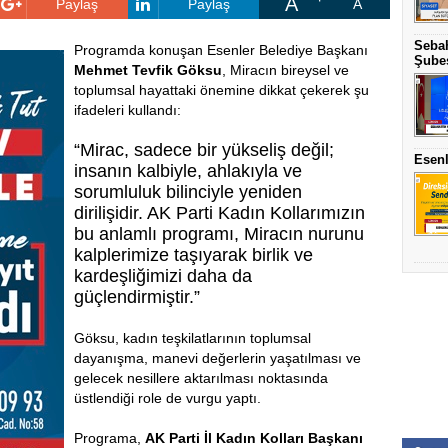
A
Paylaş
Paylaş
A
Sebah
Programda konuşan Esenler Belediye Başkanı
Şubes
Mehmet Tevfik Göksu
, Miracın bireysel ve
toplumsal hayattaki önemine dikkat çekerek şu
ifadeleri kullandı:
“Mirac, sadece bir yükseliş değil;
Esenl
insanın kalbiyle, ahlakıyla ve
sorumluluk bilinciyle yeniden
dirilişidir. AK Parti Kadın Kollarımızın
bu anlamlı programı, Miracın nurunu
kalplerimize taşıyarak birlik ve
kardeşliğimizi daha da
güçlendirmiştir.”
Göksu, kadın teşkilatlarının toplumsal
dayanışma, manevi değerlerin yaşatılması ve
gelecek nesillere aktarılması noktasında
üstlendiği role de vurgu yaptı.
Programa,
AK Parti İl Kadın Kolları Başkanı