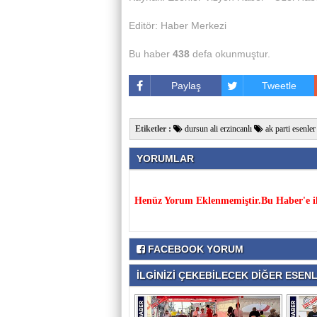
Editör: Haber Merkezi
Bu haber
438
defa okunmuştur.
Paylaş
Tweetle
Etiketler :
dursun ali erzincanlı
ak parti esenler
YORUMLAR
Henüz Yorum Eklenmemiştir.Bu Haber'e il
FACEBOOK YORUM
İLGİNİZİ ÇEKEBİLECEK DİĞER ESENLE