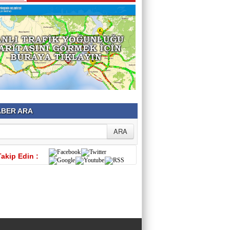
BER ARA
Takip Edin :