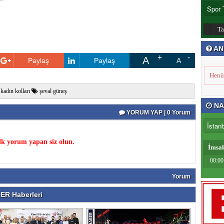
T
AN
A
Paylaş
Paylaş
A
Henü
 kadın kolları
şeval güneş
NA
YORUM YAP | 0 Yorum
k yorum yapan siz olun.
İmsa
00:00
Yorum
R Haberleri