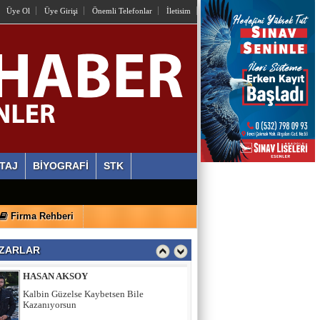
OSMAN HAZIR
Üye Ol
Üye Girişi
Önemli Telefonlar
İletisim
İstiyorlar Ki Unutalım!
AYLİN ALVEREN ÖZEN
SEN SACA GEL YETER
ERDİ ÖZGÜL
Ahlaki Yozlaşma Platformları
TAJ
BİYOGRAFİ
STK
HASAN AKSOY
Firma Rehberi
Kalbin Güzelse Kaybetsen Bile
Kazanıyorsun
ZARLAR
MEHMET USDA
Sporun Dikkat Eksikliği ve Hipertivite
Bozukluğu Üzerinde Etkisi