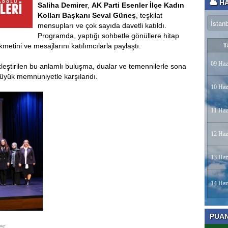
HA
Saliha Demirer
,
AK Parti Esenler İlçe Kadın
Kolları Başkanı Seval Güneş
, teşkilat
mensupları ve çok sayıda davetli katıldı.
Programda, yaptığı sohbetle gönüllere hitap
T
metini ve mesajlarını katılımcılarla paylaştı.
09 Haz
eştirilen bu anlamlı buluşma, dualar ve temennilerle sona
büyük memnuniyetle karşılandı.
10 Haz
11 Haz
12 Haz
13 Haz
14 Haz
PUA
er