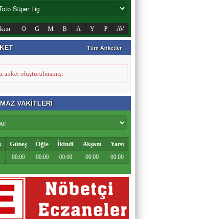
Zahid Medeni
akım
O
G
M
B
A
Y
P
AV
Şehir ve Aile Şurasının Düşündürdükleri (2)
KET
Tüm Anketler
Şeref Yumurtacı
z anket oluşturulmamış.
Bir İnsanlık Mektebi: Tosya Yaren Kültürü
MAZ VAKİTLERİ
k
Güneş
Öğle
İkindi
Akşam
Yatsı
00:00
00:00
00:00
00:00
00:00