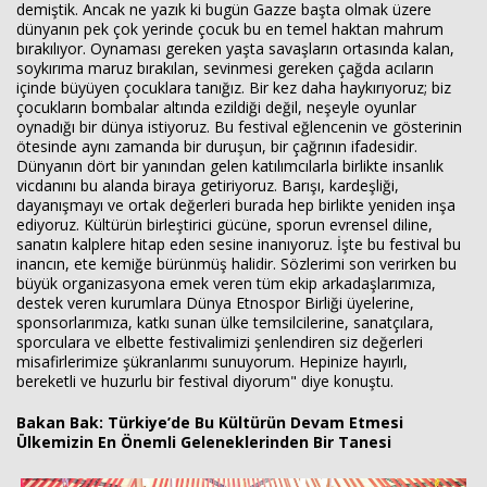
demiştik. Ancak ne yazık ki bugün Gazze başta olmak üzere
dünyanın pek çok yerinde çocuk bu en temel haktan mahrum
bırakılıyor. Oynaması gereken yaşta savaşların ortasında kalan,
soykırıma maruz bırakılan, sevinmesi gereken çağda acıların
içinde büyüyen çocuklara tanığız. Bir kez daha haykırıyoruz; biz
çocukların bombalar altında ezildiği değil, neşeyle oyunlar
oynadığı bir dünya istiyoruz. Bu festival eğlencenin ve gösterinin
ötesinde aynı zamanda bir duruşun, bir çağrının ifadesidir.
Dünyanın dört bir yanından gelen katılımcılarla birlikte insanlık
vicdanını bu alanda biraya getiriyoruz. Barışı, kardeşliği,
dayanışmayı ve ortak değerleri burada hep birlikte yeniden inşa
ediyoruz. Kültürün birleştirici gücüne, sporun evrensel diline,
sanatın kalplere hitap eden sesine inanıyoruz. İşte bu festival bu
inancın, ete kemiğe bürünmüş halidir. Sözlerimi son verirken bu
büyük organizasyona emek veren tüm ekip arkadaşlarımıza,
destek veren kurumlara Dünya Etnospor Birliği üyelerine,
sponsorlarımıza, katkı sunan ülke temsilcilerine, sanatçılara,
sporculara ve elbette festivalimizi şenlendiren siz değerleri
misafirlerimize şükranlarımı sunuyorum. Hepinize hayırlı,
bereketli ve huzurlu bir festival diyorum" diye konuştu.
Bakan Bak: Türkiye’de Bu Kültürün Devam Etmesi
Ülkemizin En Önemli Geleneklerinden Bir Tanesi