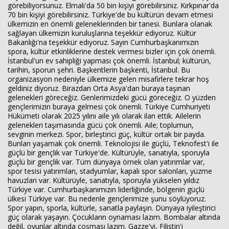
görebiliyorsunuz. Elmalı'da 50 bin kişiyi görebilirsiniz. Kırkpınar'da
70 bin kişiyi görebilirsiniz. Türkiye'de bu kültürün devam etmesi
ülkemizin en önemli geleneklerinden bir tanesi. Bunlara olanak
sağlayan ülkemizin kuruluşlarına teşekkür ediyoruz. Kültür
Bakanlığı'na teşekkür ediyoruz. Sayın Cumhurbaşkanımızın
spora, kültür etkinliklerine destek vermesi bizler için çok önemli.
İstanbul'un ev sahipliği yapması çok önemli. İstanbul; kültürün,
tarihin, sporun şehri. Başkentlerin başkenti, İstanbul. Bu
organizasyon nedeniyle ülkemize gelen misafirlere tekrar hoş
geldiniz diyoruz. Birazdan Orta Asya'dan buraya taşınan
gelenekleri göreceğiz. Genlerimizdeki gücü göreceğiz. O yüzden
gençlerimizin buraya gelmesi çok önemli. Türkiye Cumhuriyeti
Hükümeti olarak 2025 yılını aile yılı olarak ilan ettik. Ailelerin
gelenekleri taşımasında gücü çok önemli. Aile; toplumun,
sevginin merkezi. Spor, birleştirici güç, kültür ortak bir payda.
Bunları yaşamak çok önemli. Teknolojisi ile güçlü, Teknofest'i ile
güçlü bir gençlik var Türkiye'de. Kültürüyle, sanatıyla, sporuyla
güçlü bir gençlik var. Tüm dünyaya örnek olan yatırımlar var,
spor tesisi yatırımları, stadyumlar, kapalı spor salonları, yüzme
havuzları var. Kültürüyle, sanatıyla, sporuyla yükselen yıldız
Türkiye var. Cumhurbaşkanımızın liderliğinde, bölgenin güçlü
ülkesi Türkiye var. Bu nedenle gençlerimize şunu söylüyoruz.
Spor yapın, sporla, kültürle, sanatla paylaşın. Dünyaya iyileştirici
güç olarak yaşayın. Çocukların oynaması lazım. Bombalar altında
değil, oyunlar altında coşması lazım. Gazze'yi, Filistin'i