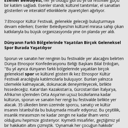
Esenler Belediyesi
,
her yıl olduğu gibi bu yıl da festivale güçlü
bir katılım sağladı. Esenler standı; kültürel tanıtımlar, el sanatları
gösterileri ve interaktif etkinliklerle ziyaretçileri ağırlıyor.
7.Etnospor Kültür Festivali, gelenekle geleceği buluşturmaya
devam ederken; Esenler Belediyesi’nin kültürel mirasa sahip çıkan
katkılarıyla bu büyük organizasyonda yine ön planda yer aldı.
Dünyanın Farklı Bölgelerinde Yaşatılan Birçok Geleneksel
Spor Burada Yaşatılıyor
Sporun ve sanatın her renginin bu festivalde yer alacağını belirten
Dünya Etnospor Konfederasyonu Birliği Başkanı Bilal Erdoğan,
"Bu yıl ayrıca dünyanın farklı bölgelerinde yaşatılan birçok
geleneksel
spor
ve kültürel gösteri ilk kez Etnospor Kültür
Festivali aracılığıyla katılımcılarla buluşuyor. Bunları yalnızca
izlemekle kalmayacak, dokunacak deneyimleyecek, birlikte
hissedeceğiz. Katar'dan Kazakistan'a, Gürcistan'dan İtalya'ya,
Afrika'nın içlerinden Orta Asya'nın uçsuz bozkırlarına kadar
kültürün, sporun ve sanatın her rengi bu festivalde birlikte yer
alacak. 35 ülkeden binin üzerinde sporcu, sanatçı ve kültür
insanını İstanbul'da bu buluşmada misafir ediyoruz. Bu çeşitlilik,
insanlık mirasımızın ne kadar zengin ne kadar ilham verici
olduğunu hepimize gösteriyor. Kıymetli misafirler, geçtiğimiz yıl
bir hakikatin altını çizmiştik. 'Oynamak her çocuğun hakkıdır'