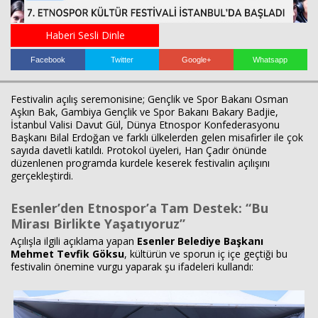
Haberi Sesli Dinle
Facebook
Twitter
Google+
Whatsapp
Festivalin açılış seremonisine; Gençlik ve Spor Bakanı Osman
Aşkın Bak, Gambiya Gençlik ve Spor Bakanı Bakary Badjie,
İstanbul Valisi Davut Gül, Dünya Etnospor Konfederasyonu
Başkanı Bilal Erdoğan ve farklı ülkelerden gelen misafirler ile çok
Haberin Doğru Adresi.
sayıda davetli katıldı. Protokol üyeleri, Han Çadır önünde
düzenlenen programda kurdele keserek festivalin açılışını
gerçekleştirdi.
Esenler’den Etnospor’a Tam Destek: “Bu
Mirası Birlikte Yaşatıyoruz”
Açılışla ilgili açıklama yapan
Esenler Belediye Başkanı
Mehmet Tevfik Göksu
, kültürün ve sporun iç içe geçtiği bu
festivalin önemine vurgu yaparak şu ifadeleri kullandı: