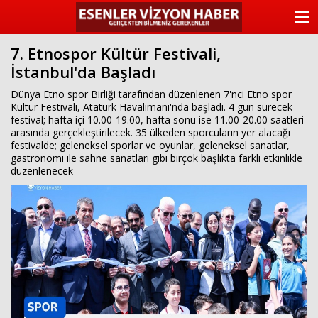
ANASAYFA
7. Etnospor Kültür Festivali,
KATEGORİLER
İstanbul'da Başladı
YAZARLAR
Dünya Etno spor Birliği tarafından düzenlenen 7'nci Etno spor
Kültür Festivali, Atatürk Havalimanı'nda başladı. 4 gün sürecek
festival; hafta içi 10.00-19.00, hafta sonu ise 11.00-20.00 saatleri
ANKETLER
arasında gerçekleştirilecek. 35 ülkeden sporcuların yer alacağı
festivalde; geleneksel sporlar ve oyunlar, geleneksel sanatlar,
gastronomi ile sahne sanatları gibi birçok başlıkta farklı etkinlikle
FOTO GALERİ
düzenlenecek
VİDEO GALERİ
KÜNYE
İLETİŞİM