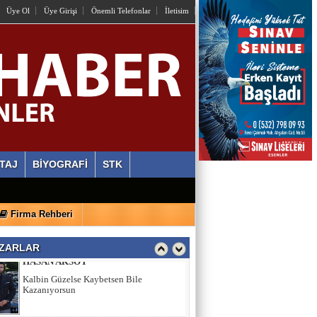
Üye Ol
Üye Girişi
Önemli Telefonlar
İletisim
İstiyorlar Ki Unutalım!
AYLİN ALVEREN ÖZEN
SEN SACA GEL YETER
ERDİ ÖZGÜL
Ahlaki Yozlaşma Platformları
TAJ
BİYOGRAFİ
STK
HASAN AKSOY
Firma Rehberi
Kalbin Güzelse Kaybetsen Bile
Kazanıyorsun
ZARLAR
MEHMET USDA
Sporun Dikkat Eksikliği ve Hipertivite
Bozukluğu Üzerinde Etkisi