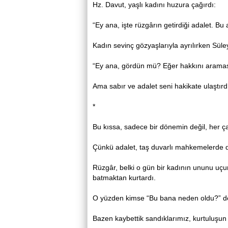
Hz. Davut, yaşlı kadını huzura çağırdı:
“Ey ana, işte rüzgârın getirdiği adalet. Bu a
Kadın sevinç gözyaşlarıyla ayrılırken Sül
“Ey ana, gördün mü? Eğer hakkını aramasay
Ama sabır ve adalet seni hakikate ulaştırdı
*
Bu kıssa, sadece bir dönemin değil, her ça
Çünkü adalet, taş duvarlı mahkemelerde de
Rüzgâr, belki o gün bir kadının ununu uçur
batmaktan kurtardı.
O yüzden kimse “Bu bana neden oldu?” d
Bazen kaybettik sandıklarımız, kurtuluşun 