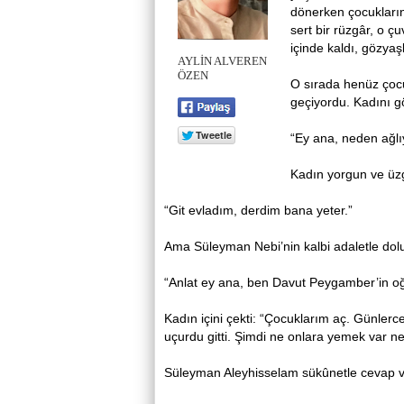
dönerken çocukları
sert bir rüzgâr, o 
içinde kaldı, gözya
AYLİN ALVEREN
ÖZEN
O sırada henüz çoc
geçiyordu. Kadını g
“Ey ana, neden ağl
Kadın yorgun ve üz
“Git evladım, derdim bana yeter.”
Ama Süleyman Nebi’nin kalbi adaletle dol
“Anlat ey ana, ben Davut Peygamber’in oğ
Kadın içini çekti: “Çocuklarım aç. Günlerc
uçurdu gitti. Şimdi ne onlara yemek var n
Süleyman Aleyhisselam sükûnetle cevap v