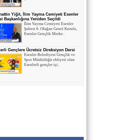
HAYVAN HAKLARI
attin Yiğit, İlim Yayma Cemiyeti Esenler
i Başkanlığına Yeniden Seçildi
AV. SEDAT İLBEGİ
İlim Yayma Cemiyeti Esenler
Şubesi 6. Olağan Genel Kurulu,
YENİ PARTİ (Seçilmişlerin Mahvına,
Esenler Gençlik Merke..
Statükonun Devamına…)
erli Gençlere Ücretsiz Direksiyon Dersi
HAMZA BALCI
Esenler Belediyesi Gençlik ve
Spor Müdürlüğü ehliyeti olan
"DİRİ DİRİ TOPRAĞA GÖMÜLEN
Esenlerli gençler içi..
KIZA,HANGİ GÜNAHTAN ÖTÜRÜ
ÖLDÜRÜLDÜĞÜ SORULDUĞU
ZAMAN..." (TEKVİR, 8-9)
Uğur Çoban
Hız, Strateji ve Heyecanın Buluştuğu Spor
Nedir? VOLEYBOL
Muhammed Bolat
Uzayın Derinliklerinde Bir Yaşam Arayışı