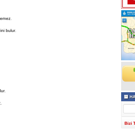
şlemez.
ni bulur.
lur.
HA
,
Bizi 