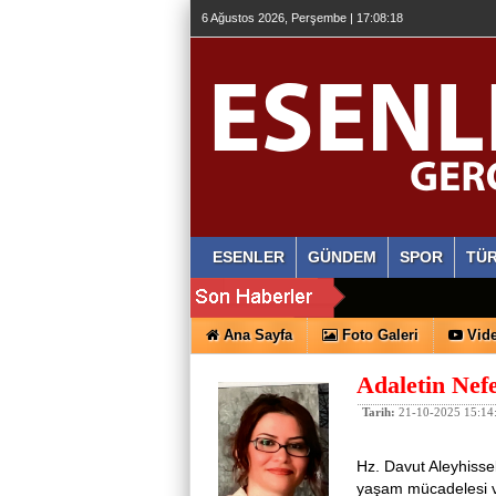
6 Ağustos 2026, Perşembe | 17:08:19
ESENLER
GÜNDEM
SPOR
TÜR
Ana Sayfa
Foto Galeri
Vide
Adaletin Nefe
Tarih:
21-10-2025 15:14
Hz. Davut Aleyhisse
yaşam mücadelesi ve