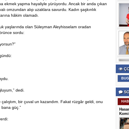
na ekmek yapma hayaliyle yürüyordu. Ancak bir anda çıkan
çuvalı omzundan alıp uzaklara savurdu. Kadın şaşkınlık
şlarına hâkim olamadı.
uk yaşlarında olan Süleyman Aleyhisselam oradan
örünce sordu:
ıyorsun?”
gündü:
ÇO
uydu.
BUG
luyum,” dedi.
SO
e çalıştım, bir çuval un kazandım. Fakat rüzgâr geldi, onu
HAB
e bana güç.”
Hasan
Komis
erdi: