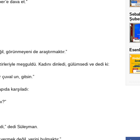
r’e dava et.”
Sebah
Şubes
Esenl
il, görünmeyeni de araştırmaktır.”
irleriyle meşguldü. Kadını dinledi, gülümsedi ve dedi ki:
 çuval un, gitsin.”
pıda karşıladı:
mı?”
i,” dedi Süleyman.
vermek değil, yerini bulmaktır.”