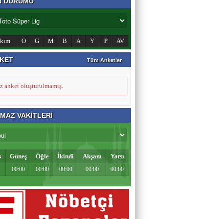
N DURUMU
Zahid Medeni
Şehir ve Aile Şurasının Düşündürdükleri (2)
akım
O
G
M
B
A
Y
P
AV
KET
Tüm Anketler
Şeref Yumurtacı
Bir İnsanlık Mektebi: Tosya Yaren Kültürü
z anket oluşturulmamış.
MAZ VAKİTLERİ
k
Güneş
Öğle
İkindi
Akşam
Yatsı
00:00
00:00
00:00
00:00
00:00