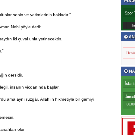
PUA
ltınlar senin ve yetimlerinin hakkıdır.”
T
eyman Nebi şöyle dedi:
AN
dın iki çuval unla yetinecektin.
.”
Henü
NA
ğın dersidir.
ğil, insanın vicdanında başlar.
İmsa
du ama aynı rüzgâr, Allah’ın hikmetiyle bir gemiyi
00:00
emesin.
anahtarı olur.