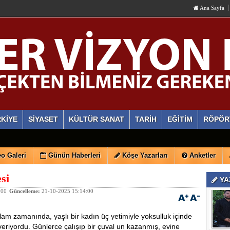
Ana Sayfa
KİYE
SİYASET
KÜLTÜR SANAT
TARİH
EĞİTİM
RÖPÖR
o Galeri
Günün Haberleri
Köşe Yazarları
Anketler
si
YA
:00
Güncelleme:
21-10-2025 15:14:00
lam zamanında, yaşlı bir kadın üç yetimiyle yoksulluk içinde
riyordu. Günlerce çalışıp bir çuval un kazanmış, evine