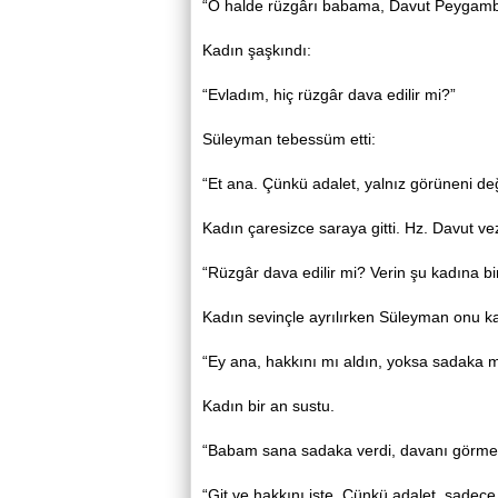
“O halde rüzgârı babama, Davut Peygambe
Kadın şaşkındı:
“Evladım, hiç rüzgâr dava edilir mi?”
Süleyman tebessüm etti:
“Et ana. Çünkü adalet, yalnız görüneni değ
Kadın çaresizce saraya gitti. Hz. Davut vez
“Rüzgâr dava edilir mi? Verin şu kadına bir
Kadın sevinçle ayrılırken Süleyman onu ka
“Ey ana, hakkını mı aldın, yoksa sadaka 
Kadın bir an sustu.
“Babam sana sadaka verdi, davanı görmed
“Git ve hakkını iste. Çünkü adalet, sadece 