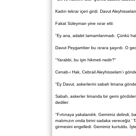
Kadın tekrar içeri girdi. Davut Aleyhisselam
Fakat Süleyman yine ısrar etti:
“Ey ana, adalet tamamlanmadı. Çünkü hak
Davut Peygamber bu ısrara şaşırdı. O gec
“Yarabbi, bu işin hikmeti nedir?”
Cenab-ı Hak, Cebrail Aleyhisselam’ı gönde
“Ey Davut, askerlerini sabah limana gönder
Sabah, askerler limanda bir gemi gördüler.
dediler:
“Fırtınaya yakalandık. Gemimiz delindi, ba
malımızın onda birini sadaka vereceğiz.’ Ta
girmesini engelledi. Gemimiz kurtuldu. İşte