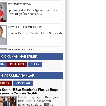
BEYTULLAH YILDIRIM
Esenler Tarihi Su Yapıları Litros Su Terazisi
HÜSEYİN YILMAZ
TEŞEKKÜRLER
TARIK SEZAİ KARATEPE
K OKUNAN HABERLER
İstanbul Sözleşmesi değil, 'Veda Hutbesi!
ÜN
BU HAFTA
BU AY
N YORUMLANANLAR
AYŞE GÜL ÖZER
Aklın Sustuğu Yerde, “Ş İ D D E T”
ERLER
VİDEOLAR
Konuşur!
 Şahin, İBBve Esenler'de Plan ve Bütçe
yonu'na Yeniden Seçildi
İstanbul Büyükşehir Belediyesi
MUSTAFA KARACA
(İBB) Meclisi’nde önemli
görevlerde bulunan İBB v..