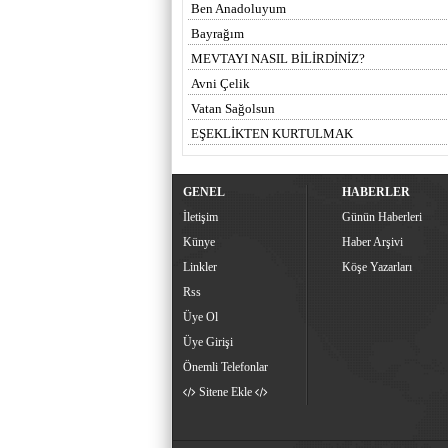
Ben Anadoluyum
Bayrağım
MEVTAYI NASIL BİLİRDİNİZ?
Avni Çelik
Vatan Sağolsun
EŞEKLİKTEN KURTULMAK
GENEL
HABERLER
İletişim
Günün Haberleri
Künye
Haber Arşivi
Linkler
Köşe Yazarları
Rss
Üye Ol
Üye Girişi
Önemli Telefonlar
Sitene Ekle