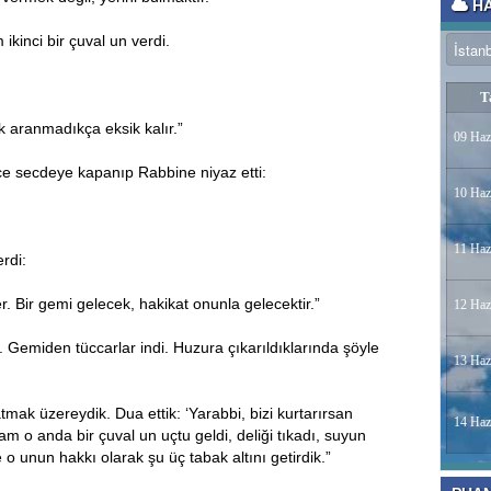
HA
 ikinci bir çuval un verdi.
T
 aranmadıkça eksik kalır.”
09 Haz
e secdeye kapanıp Rabbine niyaz etti:
10 Haz
11 Haz
rdi:
. Bir gemi gelecek, hakikat onunla gelecektir.”
12 Haz
 Gemiden tüccarlar indi. Huzura çıkarıldıklarında şöyle
13 Haz
tmak üzereydik. Dua ettik: ‘Yarabbi, bizi kurtarırsan
14 Haz
m o anda bir çuval un uçtu geldi, deliği tıkadı, suyun
 o unun hakkı olarak şu üç tabak altını getirdik.”