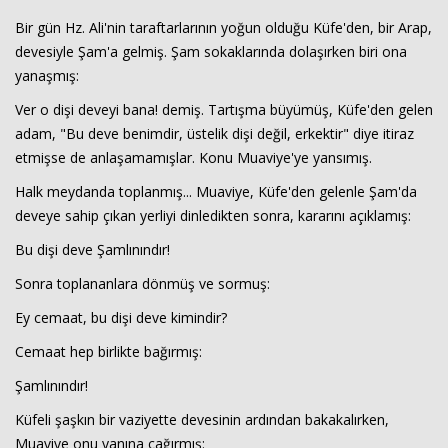
Bir gün Hz. Ali'nin taraftarlarının yoğun olduğu Küfe'den, bir Arap,
devesiyle Şam'a gelmiş. Şam sokaklarında dolaşırken biri ona
yanaşmış:
Ver o dişi deveyi bana! demiş. Tartışma büyümüş, Küfe'den gelen
adam, "Bu deve benimdir, üstelik dişi değil, erkektir" diye itiraz
etmişse de anlaşamamışlar. Konu Muaviye'ye yansımış.
Halk meydanda toplanmış... Muaviye, Küfe'den gelenle Şam'da
Haberin Doğru Adresi.
deveye sahip çıkan yerliyi dinledikten sonra, kararını açıklamış:
Bu dişi deve Şamlınındır!
Sonra toplananlara dönmüş ve sormuş:
Ey cemaat, bu dişi deve kimindir?
Cemaat hep birlikte bağırmış:
Şamlınındır!
Küfeli şaşkın bir vaziyette devesinin ardından bakakalırken,
Muaviye onu yanına çağırmış: