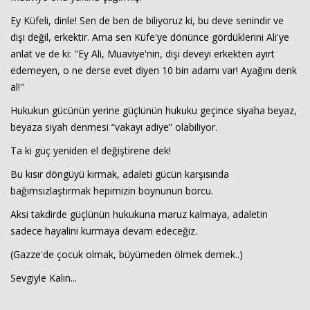
Ey Küfeli, dinle! Sen de ben de biliyoruz ki, bu deve senindir ve
dişi değil, erkektir. Ama sen Küfe'ye dönünce gördüklerini Ali'ye
anlat ve de ki: "Ey Ali, Muaviye'nin, dişi deveyi erkekten ayırt
edemeyen, o ne derse evet diyen 10 bin adamı var! Ayağını denk
al!"
Hukukun gücünün yerine güçlünün hukuku geçince siyaha beyaz,
beyaza siyah denmesi “vakayı adiye” olabiliyor.
Ta ki güç yeniden el değiştirene dek!
Bu kısır döngüyü kırmak, adaleti gücün karşısında
bağımsızlaştırmak hepimizin boynunun borcu.
Aksi takdirde güçlünün hukukuna maruz kalmaya, adaletin
sadece hayalini kurmaya devam edeceğiz.
(Gazze'de çocuk olmak, büyümeden ölmek demek..)
Sevgiyle Kalın...