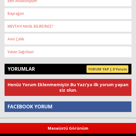
Ben Anadoluyum
Bayrağım
MEVTAYI NASIL BİLİRDİNİZ?
Avni Çelik
Vatan Sağolsun
YORUMLAR
YORUM YAP | 0 Yorum
Henüz Yorum Eklenmemiştir.Bu Yazı'ya ilk yorum yapan
siz olun.
FACEBOOK YORUM
Yorum
Masaüstü Görünüm