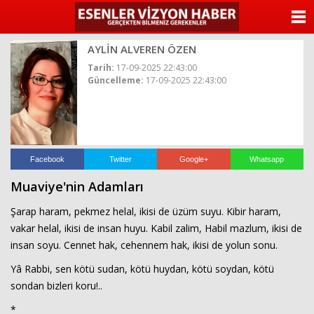
ANASAYFA
AYLİN ALVEREN ÖZEN
KATEGORİLER
Tarih:
17-09-2025 22:43:00
Güncelleme:
17-09-2025 22:43:00
YAZARLAR
ANKETLER
FOTO GALERİ
Facebook
Twitter
Google+
Whatsapp
Muaviye'nin Adamları
VİDEO GALERİ
Şarap haram, pekmez helal, ikisi de üzüm suyu. Kibir haram,
KÜNYE
vakar helal, ikisi de insan huyu. Kabil zalim, Habil mazlum, ikisi de
insan soyu. Cennet hak, cehennem hak, ikisi de yolun sonu.
İLETİŞİM
Yâ Rabbi, sen kötü sudan, kötü huydan, kötü soydan, kötü
sondan bizleri koru!..
*