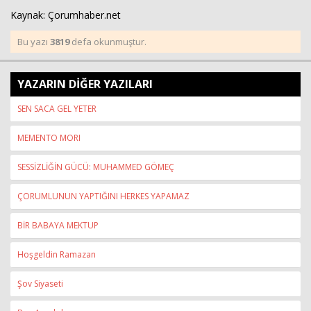
Kaynak: Çorumhaber.net
Bu yazı
3819
defa okunmuştur.
YAZARIN DİĞER YAZILARI
SEN SACA GEL YETER
MEMENTO MORI
SESSİZLİĞİN GÜCÜ: MUHAMMED GÖMEÇ
ÇORUMLUNUN YAPTIĞINI HERKES YAPAMAZ
BİR BABAYA MEKTUP
Hoşgeldin Ramazan
Şov Siyaseti