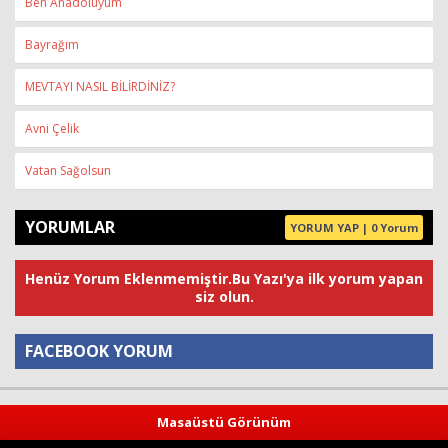
Ben Anadoluyum
Bayrağım
MEVTAYI NASIL BİLİRDİNİZ?
Avni Çelik
Vatan Sağolsun
YORUMLAR
YORUM YAP | 0 Yorum
Henüz Yorum Eklenmemiştir.Bu Yazı'ya ilk yorum yapan
siz olun.
FACEBOOK YORUM
Yorum
Masaüstü Görünüm