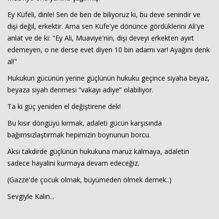
Ey Küfeli, dinle! Sen de ben de biliyoruz ki, bu deve senindir ve
dişi değil, erkektir. Ama sen Küfe'ye dönünce gördüklerini Ali'ye
anlat ve de ki: "Ey Ali, Muaviye'nin, dişi deveyi erkekten ayırt
edemeyen, o ne derse evet diyen 10 bin adamı var! Ayağını denk
al!"
Hukukun gücünün yerine güçlünün hukuku geçince siyaha beyaz,
beyaza siyah denmesi “vakayı adiye” olabiliyor.
Ta ki güç yeniden el değiştirene dek!
Bu kısır döngüyü kırmak, adaleti gücün karşısında
bağımsızlaştırmak hepimizin boynunun borcu.
Aksi takdirde güçlünün hukukuna maruz kalmaya, adaletin
sadece hayalini kurmaya devam edeceğiz.
(Gazze'de çocuk olmak, büyümeden ölmek demek..)
Sevgiyle Kalın...