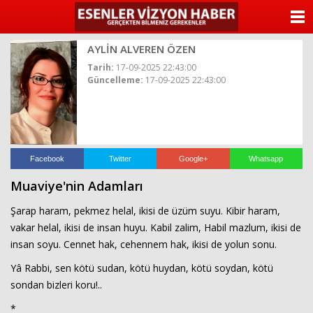
ANASAYFA
AYLİN ALVEREN ÖZEN
KATEGORİLER
Tarih:
17-09-2025 22:43:00
Güncelleme:
17-09-2025 22:43:00
YAZARLAR
ANKETLER
FOTO GALERİ
Facebook
Twitter
Google+
Whatsapp
Muaviye'nin Adamları
VİDEO GALERİ
Şarap haram, pekmez helal, ikisi de üzüm suyu. Kibir haram,
KÜNYE
vakar helal, ikisi de insan huyu. Kabil zalim, Habil mazlum, ikisi de
insan soyu. Cennet hak, cehennem hak, ikisi de yolun sonu.
İLETİŞİM
Yâ Rabbi, sen kötü sudan, kötü huydan, kötü soydan, kötü
sondan bizleri koru!..
*