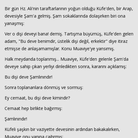
Bir gün Hz. Ali'nin taraftarlarının yoğun olduğu Küfe'den, bir Arap,
devesiyle Şam'a gelmiş. Şam sokaklarında dolaşırken biri ona
yanaşmış:
Ver o dişi deveyi bana! demiş. Tartışma büyümüş, Küfe'den gelen
adam, "Bu deve benimdir, üstelik dişi değil, erkektir" diye itiraz
etmişse de anlaşamamışlar. Konu Muaviye'ye yansımış.
Halk meydanda toplanmış... Muaviye, Küfe'den gelenle Şam'da
Haberin Doğru Adresi.
deveye sahip çıkan yerliyi dinledikten sonra, kararını açıklamış:
Bu dişi deve Şamlınındır!
Sonra toplananlara dönmüş ve sormuş:
Ey cemaat, bu dişi deve kimindir?
Cemaat hep birlikte bağırmış:
Şamlınındır!
Küfeli şaşkın bir vaziyette devesinin ardından bakakalırken,
Muaviye onu yanına çağırmış: