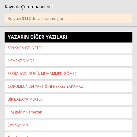
Kaynak: Çorumhaber.net
Bu yazı
3812
defa okunmuştur.
YAZARIN DİĞER YAZILARI
SEN SACA GEL YETER
MEMENTO MORI
SESSİZLİĞİN GÜCÜ: MUHAMMED GÖMEÇ
ÇORUMLUNUN YAPTIĞINI HERKES YAPAMAZ
BİR BABAYA MEKTUP
Hoşgeldin Ramazan
Şov Siyaseti