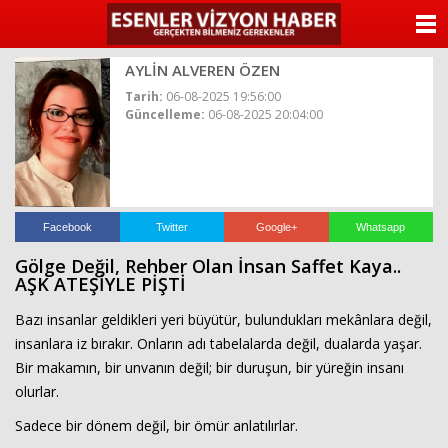
ANASAYFA
AYLİN ALVEREN ÖZEN
KATEGORİLER
Tarih:
06-08-2025 19:56:00
Güncelleme:
06-08-2025 20:04:00
YAZARLAR
ANKETLER
FOTO GALERİ
Facebook
Twitter
Google+
Whatsapp
Gölge Değil, Rehber Olan İnsan Saffet Kaya..
VİDEO GALERİ
AŞK ATEŞİYLE PİŞTİ
Bazı insanlar geldikleri yeri büyütür, bulundukları mekânlara değil,
KÜNYE
insanlara iz bırakır. Onların adı tabelalarda değil, dualarda yaşar.
Bir makamın, bir unvanın değil; bir duruşun, bir yüreğin insanı
İLETİŞİM
olurlar.
Sadece bir dönem değil, bir ömür anlatılırlar.