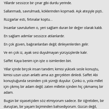
Yıllardır sessizce bir çınar gibi durdu yerinde.
Sallanmadı, savrulmadı, köklerinden kopmadı. Aşk ateşiyle pişti..
Rüzgarlar esti, fırtınalar koptu…
İnsanlar savrulurken o, yeri sağlam duran bir değer olarak kaldı.
En sağlam adımlar sessizce atılanlardır.
En çok güven, bağıranlardan değil; dinleyenlerden gelir.
Haberin Doğru Adresi.
Ve en çok iz, ayak sesi duyulmayan yürüyüşlerde kalır.
Saffet Kaya benim için işte o isimlerden biri.
Yıllar içinde birçok insan tanıdım; kimisi yüksek sesle konuştu,
kimisi uzun uzun anlattı ama azı gerçekten dinledi. Saffet Abi
konuştuğunda sesinden çok yüreği duyulur. Çünkü o, yola millet
için çıkmış bir adam değil; zaten milletin içinden hiç çıkmamış bir
adam.
Bugün bir siyasetçiden söz etmiyorum sadece. Bir öğretiden, bir
duruştan, bir yaşam biçiminden bahsediyorum. Gücün değil,