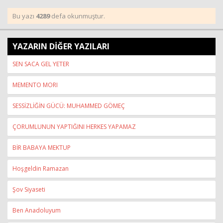
Bu yazı
4289
defa okunmuştur.
YAZARIN DİĞER YAZILARI
SEN SACA GEL YETER
MEMENTO MORI
SESSİZLİĞİN GÜCÜ: MUHAMMED GÖMEÇ
ÇORUMLUNUN YAPTIĞINI HERKES YAPAMAZ
BİR BABAYA MEKTUP
Hoşgeldin Ramazan
Şov Siyaseti
Ben Anadoluyum