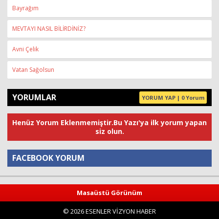
Bayrağım
MEVTAYI NASIL BİLİRDİNİZ?
Avni Çelik
Vatan Sağolsun
YORUMLAR
YORUM YAP | 0 Yorum
Henüz Yorum Eklenmemiştir.Bu Yazı'ya ilk yorum yapan
siz olun.
FACEBOOK YORUM
Yorum
Masaüstü Görünüm
© 2026 ESENLER VİZYON HABER