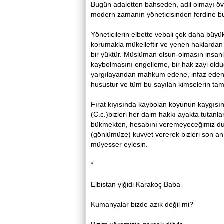
Bugün adaletten bahseden, adil olmayı ö
modern zamanın yöneticisinden ferdine bu
Yöneticilerin elbette vebali çok daha büy
korumakla mükelleftir ve yenen haklardan 
bir yüktür. Müslüman olsun-olmasın insanl
kaybolmasını engelleme, bir hak zayi oldu
yargılayandan mahkum edene, infaz edend
husustur ve tüm bu sayılan kimselerin ta
Fırat kıyısında kaybolan koyunun kaygısı
(C.c.)bizleri her daim hakkı ayakta tutanl
bükmekten, hesabını veremeyeceğimiz dur
(gönlümüze) kuvvet vererek bizleri son an
müyesser eylesin.
*
Elbistan yiğidi Karakoç Baba
Kumanyalar bizde azık değil mi?