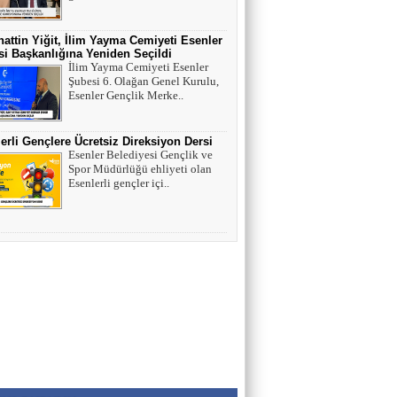
HAYVAN HAKLARI
attin Yiğit, İlim Yayma Cemiyeti Esenler
i Başkanlığına Yeniden Seçildi
İlim Yayma Cemiyeti Esenler
AV. SEDAT İLBEGİ
Şubesi 6. Olağan Genel Kurulu,
YENİ PARTİ (Seçilmişlerin Mahvına,
Esenler Gençlik Merke..
Statükonun Devamına…)
erli Gençlere Ücretsiz Direksiyon Dersi
HAMZA BALCI
Esenler Belediyesi Gençlik ve
Spor Müdürlüğü ehliyeti olan
"DİRİ DİRİ TOPRAĞA GÖMÜLEN
Esenlerli gençler içi..
KIZA,HANGİ GÜNAHTAN ÖTÜRÜ
ÖLDÜRÜLDÜĞÜ SORULDUĞU
ZAMAN..." (TEKVİR, 8-9)
Uğur Çoban
Hız, Strateji ve Heyecanın Buluştuğu Spor
Nedir? VOLEYBOL
Muhammed Bolat
Uzayın Derinliklerinde Bir Yaşam Arayışı