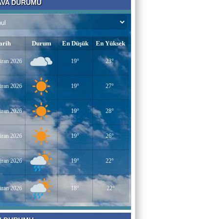
VA DURUMU
Bir Derviş
Kadın İstihdamı mı, Aileyi Bitirme Projesi
mi?
arih
Durum
En Düşük
En Yüksek
Tarık Sharabaty
iran 2026
19°
23°
Yapay Zeka ve İş Hayatındaki Değişimler
iran 2026
19°
27°
Esenlerin Ablası
iran 2026
19°
28°
BAŞARILI OLMANIN SIRLARI
iran 2026
19°
26°
Sümeyye KAYA
iran 2026
19°
22°
Miraç Gecesi
iran 2026
18°
22°
Muhammed Süleyman Çelebi
Hamburgun karanlık sokakları