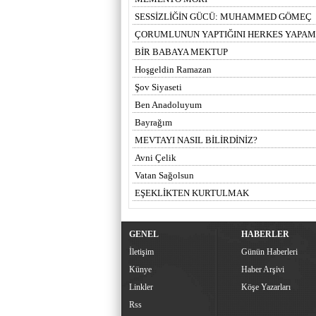
SESSİZLİĞİN GÜCÜ: MUHAMMED GÖMEÇ
ÇORUMLUNUN YAPTIĞINI HERKES YAPA
BİR BABAYA MEKTUP
Hoşgeldin Ramazan
Şov Siyaseti
Ben Anadoluyum
Bayrağım
MEVTAYI NASIL BİLİRDİNİZ?
Avni Çelik
Vatan Sağolsun
EŞEKLİKTEN KURTULMAK
GENEL
HABERLER
İletişim
Günün Haberleri
Künye
Haber Arşivi
Linkler
Köşe Yazarları
Rss