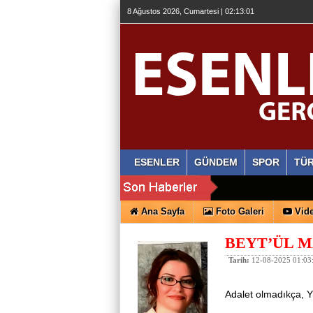
8 Ağustos 2026, Cumartesi | 02:13:01
ESENLER
GÜNDEM
SPOR
TÜR
Ana Sayfa
Foto Galeri
Vide
BEYT’ÜL 
Tarih:
12-08-2025 01:03
Adalet olmadıkça,