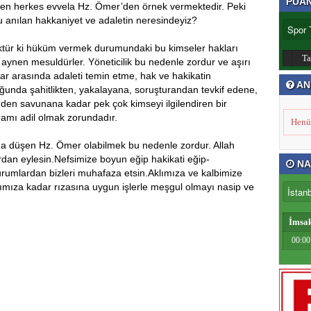
PUA
ven herkes evvela Hz. Ömer’den örnek vermektedir. Peki
 anılan hakkaniyet ve adaletin neresindeyiz?
üktür ki hüküm vermek durumundaki bu kimseler hakları
T
aynen mesuldürler. Yöneticilik bu nedenle zordur ve aşırı
ar arasında adaleti temin etme, hak ve hakikatin
AN
ğunda şahitlikten, yakalayana, soruşturandan tevkif edene,
en savunana kadar pek çok kimseyi ilgilendiren bir
mamı adil olmak zorundadır.
Henü
na düşen Hz. Ömer olabilmek bu nedenle zordur. Allah
ardan eylesin.Nefsimize boyun eğip hakikati eğip-
NA
umlardan bizleri muhafaza etsin.Aklımıza ve kalbimize
ımıza kadar rızasına uygun işlerle meşgul olmayı nasip ve
İmsa
00:00