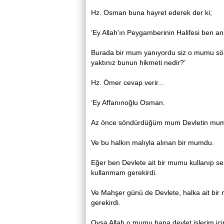
Hz. Osman buna hayret ederek der ki;
‘Ey Allah'ın Peygamberinin Halifesi ben a
Burada bir mum yanıyordu siz o mumu sö
yaktınız bunun hikmeti nedir?’
Hz. Ömer cevap verir...
‘Ey Affanınoğlu Osman.
Az önce söndürdüğüm mum Devletin mu
Ve bu halkın malıyla alınan bir mumdu.
Eğer ben Devlete ait bir mumu kullanıp s
kullanmam gerekirdi.
Ve Mahşer günü de Devlete, halka ait bi
gerekirdi.
Oysa Allah o mumu bana devlet işlerim içi