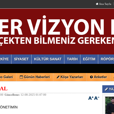
Ana Sayfa
KİYE
SİYASET
KÜLTÜR SANAT
TARİH
EĞİTİM
RÖPÖR
o Galeri
Günün Haberleri
Köşe Yazarları
Anketler
MAL
YA
:00
Güncelleme:
12-08-2025 01:07:00
 YÖNETİMİN