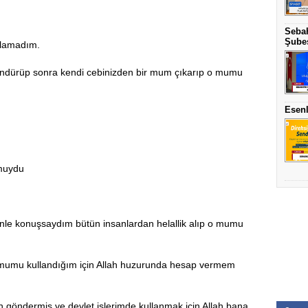
Sebah
Şubes
nlamadım.
ndürüp sonra kendi cebinizden bir mum çıkarıp o mumu
Esenl
muydu
enle konuşsaydım bütün insanlardan helallik alıp o mumu
r mumu kullandığım için Allah huzurunda hesap vermem
n göndermiş ve devlet işlerimde kullanmak için Allah bana