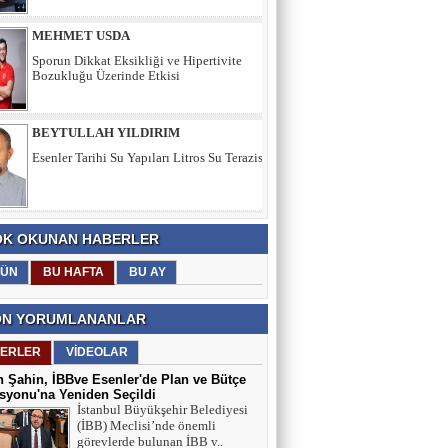
BEYTULLAH YILDIRIM
Esenler Tarihi Su Yapıları Litros Su Terazisi
HÜSEYİN YILMAZ
TEŞEKKÜRLER
TARIK SEZAİ KARATEPE
K OKUNAN HABERLER
İstanbul Sözleşmesi değil, 'Veda Hutbesi!
ÜN
BU HAFTA
BU AY
N YORUMLANANLAR
AYŞE GÜL ÖZER
ERLER
VİDEOLAR
Aklın Sustuğu Yerde, “Ş İ D D E T”
Konuşur!
 Şahin, İBBve Esenler'de Plan ve Bütçe
yonu'na Yeniden Seçildi
İstanbul Büyükşehir Belediyesi
(İBB) Meclisi’nde önemli
MUSTAFA KARACA
görevlerde bulunan İBB v..