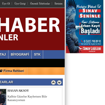
OSMAN HAZIR
Üye Ol
Üye Girişi
Önemli Telefonlar
İletisim
İstiyorlar Ki Unutalım!
AYLİN ALVEREN ÖZEN
SEN SACA GEL YETER
ERDİ ÖZGÜL
Ahlaki Yozlaşma Platformları
TAJ
BİYOGRAFİ
STK
HASAN AKSOY
Firma Rehberi
Kalbin Güzelse Kaybetsen Bile
Kazanıyorsun
ZARLAR
MEHMET USDA
Sporun Dikkat Eksikliği ve Hipertivite
Bozukluğu Üzerinde Etkisi