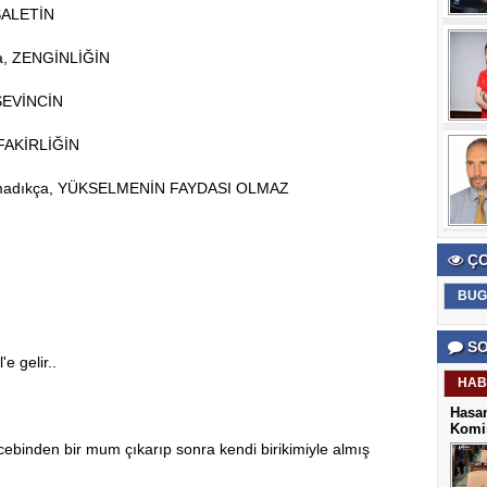
SALETİN
ça, ZENGİNLİĞİN
SEVİNCİN
 FAKİRLİĞİN
olmadıkça, YÜKSELMENİN FAYDASI OLMAZ
ÇO
BUG
SO
e gelir..
HAB
Hasan
Komis
 cebinden bir mum çıkarıp sonra kendi birikimiyle almış