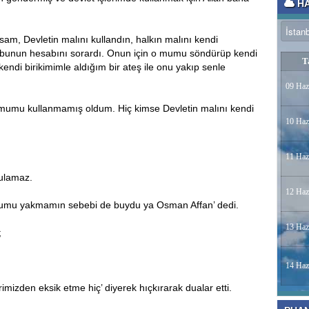
HA
m, Devletin malını kullandın, halkın malını kendi
n bunun hesabını sorardı. Onun için o mumu söndürüp kendi
T
endi birikimimle aldığım bir ateş ile onu yakıp senle
09 Haz
r mumu kullanmamış oldum. Hiç kimse Devletin malını kendi
10 Haz
11 Haz
ulamaz.
12 Haz
mu yakmamın sebebi de buydu ya Osman Affan’ dedi.
13 Haz
;
14 Haz
imizden eksik etme hiç’ diyerek hıçkırarak dualar etti.