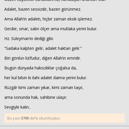
Adalet, bazen sessizdir, bazen görünmez.
Ama Allah’ın adaleti, hiçbir zaman eksik işlemez.
Gecikir, sınar, sabrı ölçer ama mutlaka yerini bulur.
Hz. Süleyman’ın dediği gibi:
“Sadaka kalpten gelir, adalet haktan gelir.”
Biri gönlün lütfudur, diğeri Allah’ın emridir.
Bugün dünyada haksızlıklar çoğalsa da,
her kul bilsin ki ilahi adalet daima yerini bulur.
Rüzgâr kimi zaman yıkar, kimi zaman taşır,
ama sonunda hak, sahibine ulaşır.
Sevgiyle kalın..
Bu yazı
3790
defa okunmuştur.