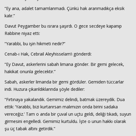
“Ey ana, adalet tamamlanmadı. Çünkü hak aranmadıkça eksik
kalır.”
Davut Peygamber bu ısrara şaşırdı. O gece secdeye kapanıp
Rabbine niyaz etti:
“Yarabbi, bu işin hikmeti nedir?”
Cenab-ı Hak, Cebrail Aleyhisselam’ı gönderdi:
“Ey Davut, askerlerini sabah limana gönder. Bir gemi gelecek,
hakikat onunla gelecektir.”
Sabah, askerler limanda bir gemi gördüler. Gemiden tüccarlar
indi. Huzura çıkarıldıklarında şöyle dediler:
“Fırtınaya yakalandık. Gemimiz delindi, batmak üzereydik. Dua
ettik: ‘Yarabbi, bizi kurtarırsan malımızın onda birini sadaka
vereceğiz.’ Tam o anda bir çuval un uçtu geldi, deliği tıkadı, suyun
girmesini engelledi. Gemimiz kurtuldu. İşte o unun hakkı olarak
şu üç tabak altını getirdik.”