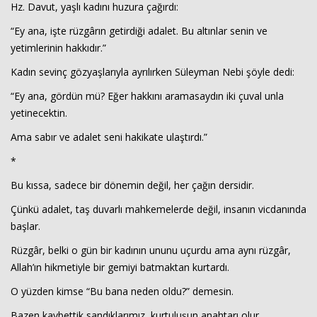
Hz. Davut, yaşlı kadını huzura çağırdı:
“Ey ana, işte rüzgârın getirdiği adalet. Bu altınlar senin ve
yetimlerinin hakkıdır.”
Kadın sevinç gözyaşlarıyla ayrılırken Süleyman Nebi şöyle dedi:
“Ey ana, gördün mü? Eğer hakkını aramasaydın iki çuval unla
yetinecektin.
Ama sabır ve adalet seni hakikate ulaştırdı.”
*
Bu kıssa, sadece bir dönemin değil, her çağın dersidir.
Çünkü adalet, taş duvarlı mahkemelerde değil, insanın vicdanında
başlar.
Rüzgâr, belki o gün bir kadının ununu uçurdu ama aynı rüzgâr,
Allah’ın hikmetiyle bir gemiyi batmaktan kurtardı.
O yüzden kimse “Bu bana neden oldu?” demesin.
Bazen kaybettik sandıklarımız, kurtuluşun anahtarı olur.