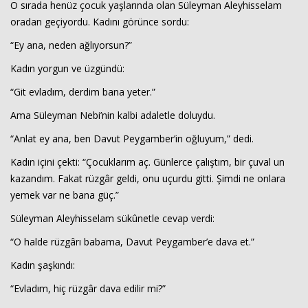
O sırada henüz çocuk yaşlarında olan Süleyman Aleyhisselam
oradan geçiyordu. Kadını görünce sordu:
“Ey ana, neden ağlıyorsun?”
Kadın yorgun ve üzgündü:
“Git evladım, derdim bana yeter.”
Ama Süleyman Nebi’nin kalbi adaletle doluydu.
Haberin Doğru Adresi.
“Anlat ey ana, ben Davut Peygamber’in oğluyum,” dedi.
Kadın içini çekti: “Çocuklarım aç. Günlerce çalıştım, bir çuval un
kazandım. Fakat rüzgâr geldi, onu uçurdu gitti. Şimdi ne onlara
yemek var ne bana güç.”
Süleyman Aleyhisselam sükûnetle cevap verdi:
“O halde rüzgârı babama, Davut Peygamber’e dava et.”
Kadın şaşkındı:
“Evladım, hiç rüzgâr dava edilir mi?”