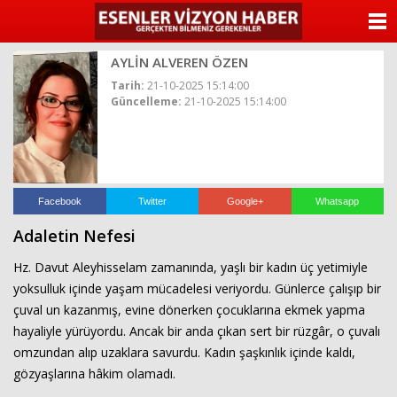
ANASAYFA
AYLİN ALVEREN ÖZEN
KATEGORİLER
Tarih:
21-10-2025 15:14:00
Güncelleme:
21-10-2025 15:14:00
YAZARLAR
ANKETLER
FOTO GALERİ
Facebook
Twitter
Google+
Whatsapp
Adaletin Nefesi
VİDEO GALERİ
Hz. Davut Aleyhisselam zamanında, yaşlı bir kadın üç yetimiyle
KÜNYE
yoksulluk içinde yaşam mücadelesi veriyordu. Günlerce çalışıp bir
çuval un kazanmış, evine dönerken çocuklarına ekmek yapma
İLETİŞİM
hayaliyle yürüyordu. Ancak bir anda çıkan sert bir rüzgâr, o çuvalı
omzundan alıp uzaklara savurdu. Kadın şaşkınlık içinde kaldı,
gözyaşlarına hâkim olamadı.