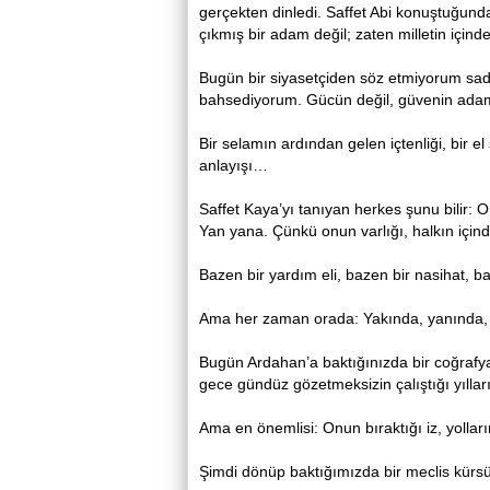
gerçekten dinledi. Saffet Abi konuştuğunda
çıkmış bir adam değil; zaten milletin için
Bugün bir siyasetçiden söz etmiyorum sade
bahsediyorum. Gücün değil, güvenin adam
Bir selamın ardından gelen içtenliği, bir e
anlayışı…
Saffet Kaya’yı tanıyan herkes şunu bilir: 
Yan yana. Çünkü onun varlığı, halkın içind
Bazen bir yardım eli, bazen bir nasihat, b
Ama her zaman orada: Yakında, yanında, 
Bugün Ardahan’a baktığınızda bir coğrafya
gece gündüz gözetmeksizin çalıştığı yılların
Ama en önemlisi: Onun bıraktığı iz, yolları
Şimdi dönüp baktığımızda bir meclis kürs