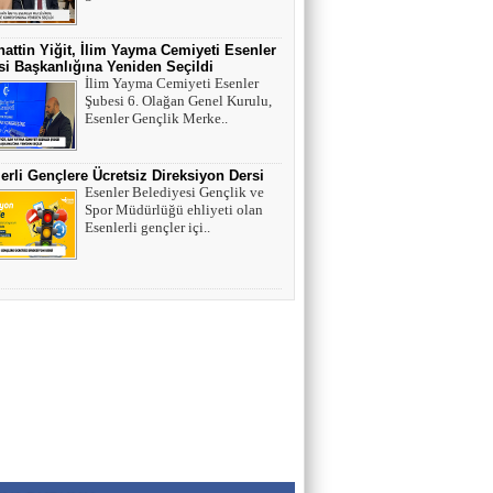
MUSTAFA KARACA
HAYVAN HAKLARI
attin Yiğit, İlim Yayma Cemiyeti Esenler
i Başkanlığına Yeniden Seçildi
İlim Yayma Cemiyeti Esenler
Şubesi 6. Olağan Genel Kurulu,
AV. SEDAT İLBEGİ
Esenler Gençlik Merke..
YENİ PARTİ (Seçilmişlerin Mahvına,
Statükonun Devamına…)
erli Gençlere Ücretsiz Direksiyon Dersi
Esenler Belediyesi Gençlik ve
Spor Müdürlüğü ehliyeti olan
HAMZA BALCI
Esenlerli gençler içi..
"DİRİ DİRİ TOPRAĞA GÖMÜLEN
KIZA,HANGİ GÜNAHTAN ÖTÜRÜ
ÖLDÜRÜLDÜĞÜ SORULDUĞU
ZAMAN..." (TEKVİR, 8-9)
Uğur Çoban
Hız, Strateji ve Heyecanın Buluştuğu Spor
Nedir? VOLEYBOL
Muhammed Bolat
Uzayın Derinliklerinde Bir Yaşam Arayışı