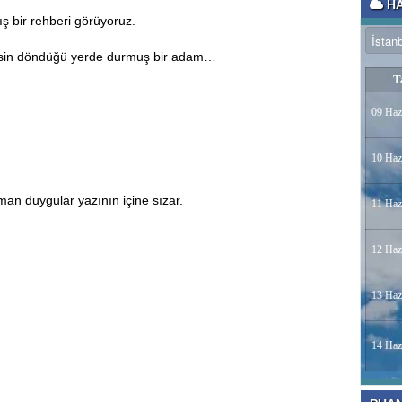
HA
ış bir rehberi görüyoruz.
esin döndüğü yerde durmuş bir adam…
T
09 Haz
10 Haz
an duygular yazının içine sızar.
11 Haz
12 Haz
13 Haz
14 Haz