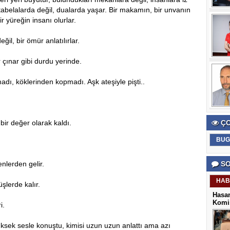
 tabelalarda değil, dualarda yaşar. Bir makamın, bir unvanın
ir yüreğin insanı olurlar.
il, bir ömür anlatılırlar.
r çınar gibi durdu yerinde.
dı, köklerinden kopmadı. Aşk ateşiyle pişti..
bir değer olarak kaldı.
ÇO
BUG
nlerden gelir.
SO
HAB
şlerde kalır.
Hasan
Komis
i.
yüksek sesle konuştu, kimisi uzun uzun anlattı ama azı