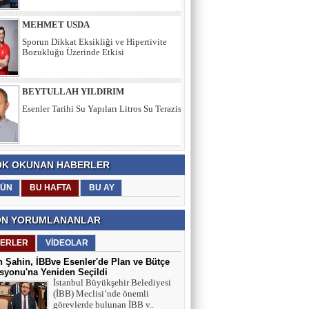
Bozukluğu Üzerinde Etkisi
BEYTULLAH YILDIRIM
Esenler Tarihi Su Yapıları Litros Su Terazisi
HÜSEYİN YILMAZ
TEŞEKKÜRLER
K OKUNAN HABERLER
TARIK SEZAİ KARATEPE
ÜN
BU HAFTA
BU AY
İstanbul Sözleşmesi değil, 'Veda Hutbesi!
N YORUMLANANLAR
AYŞE GÜL ÖZER
ERLER
VİDEOLAR
Aklın Sustuğu Yerde, “Ş İ D D E T”
 Şahin, İBBve Esenler'de Plan ve Bütçe
Konuşur!
yonu'na Yeniden Seçildi
İstanbul Büyükşehir Belediyesi
(İBB) Meclisi’nde önemli
görevlerde bulunan İBB v..