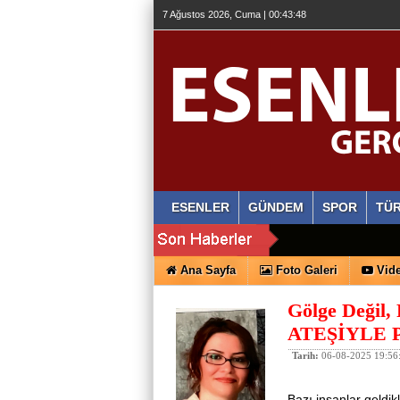
7 Ağustos 2026, Cuma | 00:43:48
ESENLER
GÜNDEM
SPOR
TÜR
Ana Sayfa
Foto Galeri
Vide
Gölge Değil,
ATEŞİYLE P
Tarih:
06-08-2025 19:56
Bazı insanlar geldik