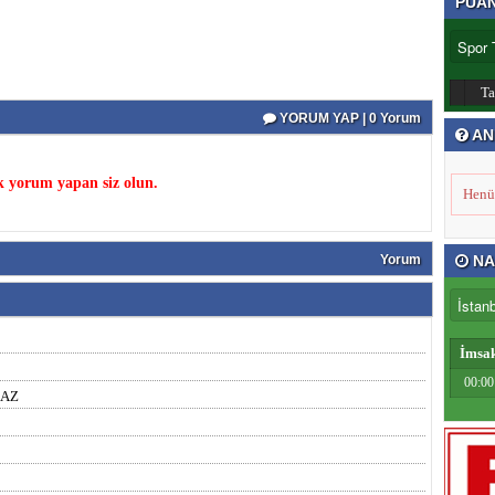
PUA
T
YORUM YAP | 0 Yorum
AN
k yorum yapan siz olun.
Henü
Yorum
NA
İmsa
00:00
MAZ