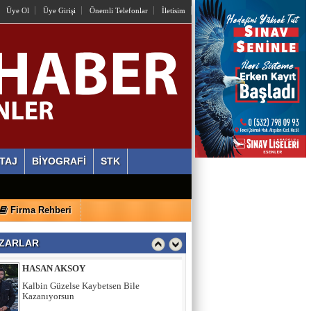
Üye Ol
Üye Girişi
Önemli Telefonlar
İletisim
OSMAN HAZIR
İstiyorlar Ki Unutalım!
AYLİN ALVEREN ÖZEN
SEN SACA GEL YETER
ERDİ ÖZGÜL
TAJ
BİYOGRAFİ
STK
Ahlaki Yozlaşma Platformları
Firma Rehberi
HASAN AKSOY
Kalbin Güzelse Kaybetsen Bile
ZARLAR
Kazanıyorsun
MEHMET USDA
Sporun Dikkat Eksikliği ve Hipertivite