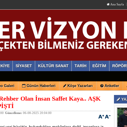
Ana Sayfa
KİYE
SİYASET
KÜLTÜR SANAT
TARİH
EĞİTİM
RÖPÖR
o Galeri
Günün Haberleri
Köşe Yazarları
Anketler
 Rehber Olan İnsan Saffet Kaya.. AŞK
YA
İŞTİ
:00
Güncelleme:
06-08-2025 20:04:00
leri yeri büyütür, bulundukları mekânlara değil, insanlara iz