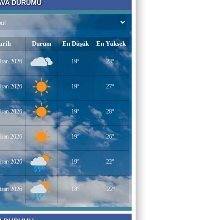
VA DURUMU
Bir Derviş
Kadın İstihdamı mı, Aileyi Bitirme Projesi
mi?
arih
Durum
En Düşük
En Yüksek
iran 2026
19°
23°
Tarık Sharabaty
Yapay Zeka ve İş Hayatındaki Değişimler
iran 2026
19°
27°
iran 2026
19°
28°
Esenlerin Ablası
BAŞARILI OLMANIN SIRLARI
iran 2026
19°
26°
Sümeyye KAYA
iran 2026
19°
22°
Miraç Gecesi
iran 2026
18°
22°
Muhammed Süleyman Çelebi