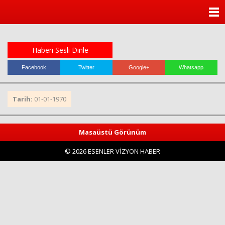
ANASAYFA
KATEGORİLER
Haberi Sesli Dinle
YAZARLAR
Facebook
Twitter
Google+
Whatsapp
ANKETLER
Tarih:
01-01-1970
FOTO GALERİ
Masaüstü Görünüm
VİDEO GALERİ
© 2026 ESENLER VİZYON HABER
KÜNYE
İLETİŞİM