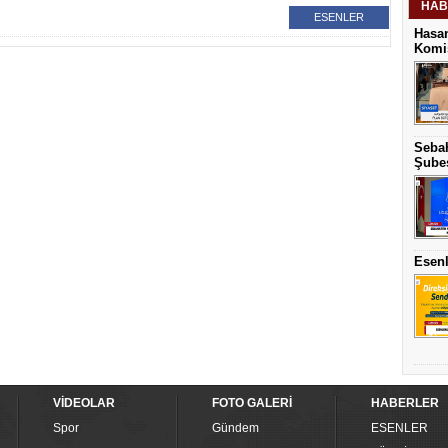
HAB
ESENLER
Hasan
Komis
Sebah
Şubes
Esenl
VİDEOLAR
FOTO GALERİ
HABERLER
Spor
Gündem
ESENLER