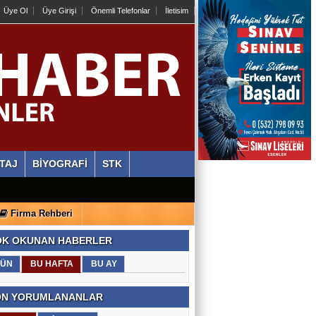
Üye Ol
Üye Girişi
Önemli Telefonlar
İletisim
TAJ
BİYOGRAFİ
STK
Firma Rehberi
K OKUNAN HABERLER
ÜN
BU HAFTA
BU AY
N YORUMLANANLAR