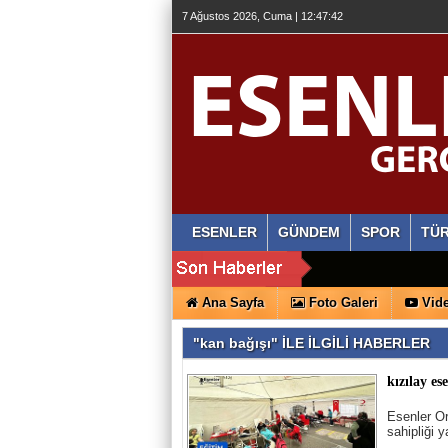
7 Ağustos 2026, Cuma | 12:47:43
ESENLER
GÜNDEM
SPOR
TÜR
Ana Sayfa
Foto Galeri
Vide
"kan bağışı" İLE İLGİLİ HABERLER
kızılay es
Esenler Or
sahipliği 