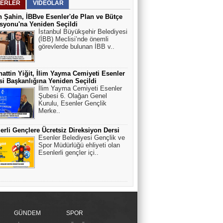
ERLER
VİDEOLAR
 Şahin, İBBve Esenler'de Plan ve Bütçe
yonu'na Yeniden Seçildi
İstanbul Büyükşehir Belediyesi
(İBB) Meclisi’nde önemli
görevlerde bulunan İBB v..
attin Yiğit, İlim Yayma Cemiyeti Esenler
i Başkanlığına Yeniden Seçildi
İlim Yayma Cemiyeti Esenler
Şubesi 6. Olağan Genel
Kurulu, Esenler Gençlik
Merke..
erli Gençlere Ücretsiz Direksiyon Dersi
Esenler Belediyesi Gençlik ve
Spor Müdürlüğü ehliyeti olan
Esenlerli gençler içi..
GÜNDEM
SPOR