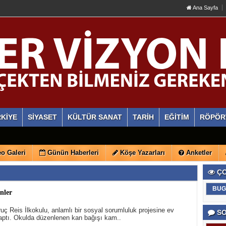
Ana Sayfa
KİYE
SİYASET
KÜLTÜR SANAT
TARİH
EĞİTİM
RÖPÖR
o Galeri
Günün Haberleri
Köşe Yazarları
Anketler
ÇO
BUG
enler
uç Reis İlkokulu, anlamlı bir sosyal sorumluluk projesine ev
SO
yaptı. Okulda düzenlenen kan bağışı kam..