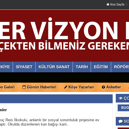
Ana Sayfa
KİYE
SİYASET
KÜLTÜR SANAT
TARİH
EĞİTİM
RÖPÖR
o Galeri
Günün Haberleri
Köşe Yazarları
Anketler
ÇO
BUG
enler
uç Reis İlkokulu, anlamlı bir sosyal sorumluluk projesine ev
SO
yaptı. Okulda düzenlenen kan bağışı kam..