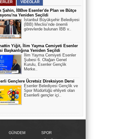
ERLER
VİDEOLAR
 Şahin, İBBve Esenler'de Plan ve Bütçe
yonu'na Yeniden Seçildi
İstanbul Büyükşehir Belediyesi
(İBB) Meclisi’nde önemli
görevlerde bulunan İBB v..
attin Yiğit, İlim Yayma Cemiyeti Esenler
i Başkanlığına Yeniden Seçildi
İlim Yayma Cemiyeti Esenler
Şubesi 6. Olağan Genel
Kurulu, Esenler Gençlik
Merke..
erli Gençlere Ücretsiz Direksiyon Dersi
Esenler Belediyesi Gençlik ve
Spor Müdürlüğü ehliyeti olan
Esenlerli gençler içi..
GÜNDEM
SPOR