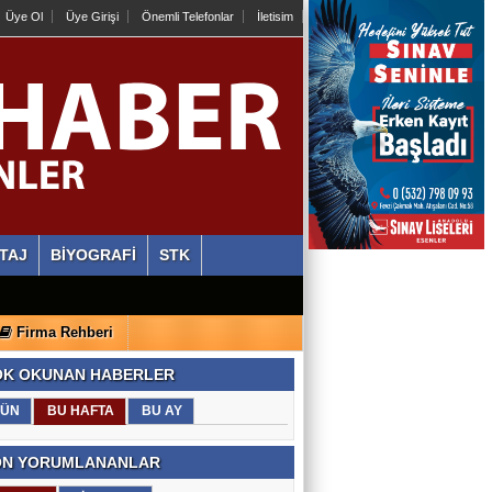
Üye Ol
Üye Girişi
Önemli Telefonlar
İletisim
TAJ
BİYOGRAFİ
STK
Firma Rehberi
K OKUNAN HABERLER
ÜN
BU HAFTA
BU AY
N YORUMLANANLAR