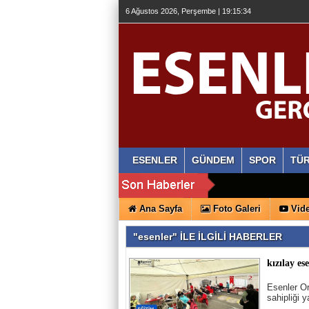
6 Ağustos 2026, Perşembe | 19:15:35
ESENLER
GÜNDEM
SPOR
TÜR
Ana Sayfa
Foto Galeri
Vide
"esenler" İLE İLGİLİ HABERLER
kızılay es
Esenler Or
sahipliği 