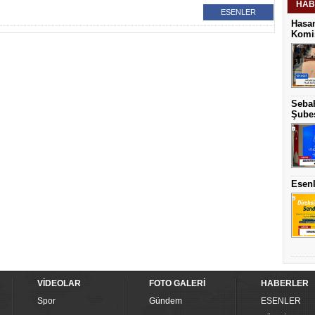
HAB
ESENLER
Hasan
Komis
Sebah
Şubes
Esenl
VİDEOLAR
FOTO GALERİ
HABERLER
Spor
Gündem
ESENLER