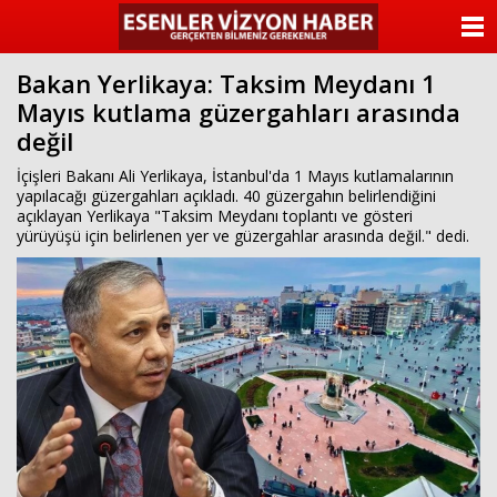
ANASAYFA
Bakan Yerlikaya: Taksim Meydanı 1
KATEGORİLER
Mayıs kutlama güzergahları arasında
değil
YAZARLAR
İçişleri Bakanı Ali Yerlikaya, İstanbul'da 1 Mayıs kutlamalarının
ANKETLER
yapılacağı güzergahları açıkladı. 40 güzergahın belirlendiğini
açıklayan Yerlikaya "Taksim Meydanı toplantı ve gösteri
yürüyüşü için belirlenen yer ve güzergahlar arasında değil." dedi.
FOTO GALERİ
VİDEO GALERİ
KÜNYE
İLETİŞİM