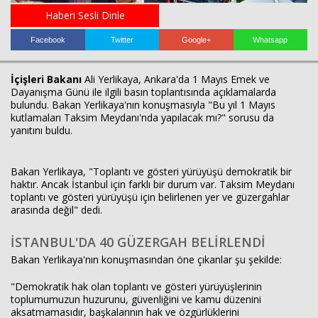
Haberi Sesli Dinle
Facebook
Twitter
Google+
Whatsapp
İçişleri Bakanı
Ali Yerlikaya, Ankara'da 1 Mayıs Emek ve
Dayanışma Günü ile ilgili basın toplantısında açıklamalarda
bulundu. Bakan Yerlikaya'nın konuşmasıyla "Bu yıl 1 Mayıs
kutlamaları Taksim Meydanı'nda yapılacak mı?" sorusu da
yanıtını buldu.
Haberin Doğru Adresi.
Bakan Yerlikaya, "Toplantı ve gösteri yürüyüşü demokratik bir
haktır. Ancak İstanbul için farklı bir durum var. Taksim Meydanı
toplantı ve gösteri yürüyüşü için belirlenen yer ve güzergahlar
arasında değil" dedi.
İSTANBUL'DA 40 GÜZERGAH BELİRLENDİ
Bakan Yerlikaya'nın konuşmasından öne çıkanlar şu şekilde:
"Demokratik hak olan toplantı ve gösteri yürüyüşlerinin
toplumumuzun huzurunu, güvenliğini ve kamu düzenini
aksatmamasıdır, başkalarının hak ve özgürlüklerini