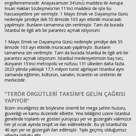
engellememesidir. Anayasamızın 34'üncü maddesi ile Avrupa
İnsan Hakları Sözleşmesi'nin 11'inci maddesi de işte bu
hassasiyetlere yer vermiştir. 1 Mayıs Emek ve Dayanışma Günü
nedeniyle şimdiye dek 55 ilimizde 103 ayrı etkinlik müracaatı
yapılmıştır. Bunların tamamına izin verilmiştir. Tam da burada
İstanbul ile ilgili artı bir parantez açmak istiyorum.
1 Mayıs Emek ve Dayanışma Günü nedeniyle şimdiye dek 55
ilimizde 103 ayrı etkinlik müracaatı yapılmıştır. Bunların
tamamına izin verilmiştir. Tam da burada İstanbul ile ilgili artı bir
parantez açmak istiyorum. İstanbul medeniyetimizin baş tacı,
dünyanın 15'inci metropolü ve nüfusu 131 ülkeden daha fazla.
2023 yılında yaklaşık 17,5 milyon turist ağırlayan İstanbul aynı
zamanda eğitimin, kültürün, sanatın, ticaretin ve üretimin de
merkezidir.
"TERÖR ÖRGÜTLERİ TAKSİM'E GELİN ÇAĞRISI
YAPIYOR"
Bizim önceliğimiz de böylesine önemli bir mega şehrin huzuru,
güvenliği ve kamu düzenidir elbette. Yine bildiğiniz üzere İstanbul
genelinde toplantı ve gösteri yürüyüşü yer ve güzergahı valimizce
her yıl ocak ayında tespit ve ilan edilmektedir. Bu yıl İstanbul'da
40 ayrı yer ve güzergah ilan edilmiştir. Tıpkı geçmiş olduğumuz
yıllarda olduğu gibi.