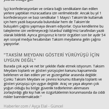
İşçi konfederasyonları ve onlara bağlı sendikaların ilan edilen
yerlere yaptıkları müracaatlara izin verilmektedir. Ancak bu yıl 1
konfederasyon ve bazı sendikalar 1 Mayıs'ı Taksim'de kutlamak
için hem yazılı başvuruda bulundular hem de Taksim'de
buluşalım çağrısı yapmaya devam ediyorlar. Oysa kendilerine bu
taleplerine izin verilmeyeceği İstanbul Valiliği'miz tarafından yazılı
olarak bildirildi. Ayrıca görüyoruz ki terör örgütleri son bir aydır 54
ayrı sosyal medya hesabından Taksim meydanına gelin çağrısı
yapıyorlar.
"TAKSİM MEYDANI GÖSTERİ YÜRÜYÜŞÜ İÇİN
UYGUN DEĞİL"
Burada çok açık ve net bir şekilde ifade etmek istiyorum. Taksim
Meydanı toplantı ve gösteri yürüyüşleri kanunu kapsamında
belirlenen ve ilan edilen yer ve güzergahlar arasında değildir.
Çünkü Taksim Meydanı ve çevresi konumu itibarıyla toplantı ve
gösteri yürüyüşü için uygun değildir. Araç ve yaya akışının çok
yoğun olduğu bu bölge güvenlik tedbirlerinin alınmasını
zorlaştırdığı gibi kişi hak ve özgürlüklerinin korunmasında da ciddi
riskler barındırmaktadır."
Haberler.com / Ayça Elal - Güncel