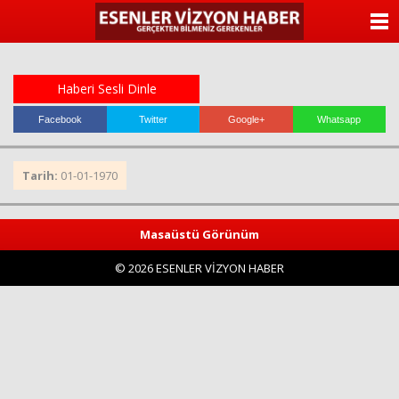
ANASAYFA
KATEGORİLER
Haberi Sesli Dinle
YAZARLAR
Facebook
Twitter
Google+
Whatsapp
ANKETLER
Tarih:
01-01-1970
FOTO GALERİ
Masaüstü Görünüm
VİDEO GALERİ
© 2026 ESENLER VİZYON HABER
KÜNYE
İLETİŞİM