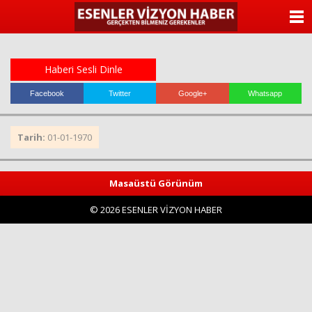
ANASAYFA
KATEGORİLER
Haberi Sesli Dinle
YAZARLAR
Facebook
Twitter
Google+
Whatsapp
ANKETLER
Tarih:
01-01-1970
FOTO GALERİ
Masaüstü Görünüm
VİDEO GALERİ
© 2026 ESENLER VİZYON HABER
KÜNYE
İLETİŞİM