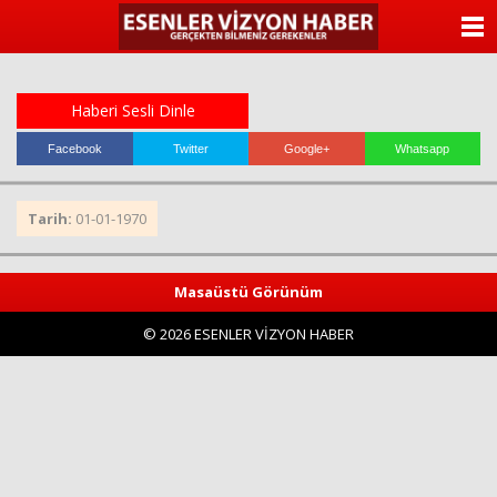
ANASAYFA
KATEGORİLER
Haberi Sesli Dinle
YAZARLAR
Facebook
Twitter
Google+
Whatsapp
ANKETLER
Tarih:
01-01-1970
FOTO GALERİ
Masaüstü Görünüm
VİDEO GALERİ
© 2026 ESENLER VİZYON HABER
KÜNYE
İLETİŞİM