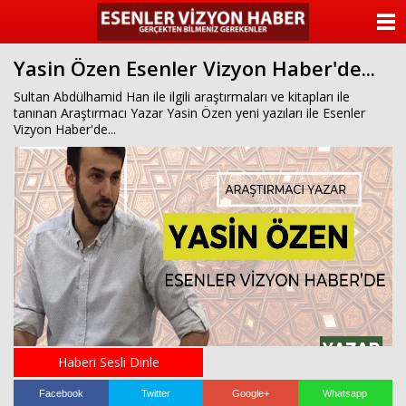
ANASAYFA
Yasin Özen Esenler Vizyon Haber'de...
KATEGORİLER
Sultan Abdülhamid Han ile ilgili araştırmaları ve kitapları ile
tanınan Araştırmacı Yazar Yasin Özen yeni yazıları ile Esenler
YAZARLAR
Vizyon Haber'de...
ANKETLER
FOTO GALERİ
VİDEO GALERİ
KÜNYE
İLETİŞİM
Haberi Sesli Dinle
Facebook
Twitter
Google+
Whatsapp