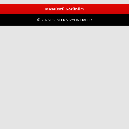
Masaüstü Görünüm
Yorum
© 2026 ESENLER VİZYON HABER
Haberin Doğru Adresi.