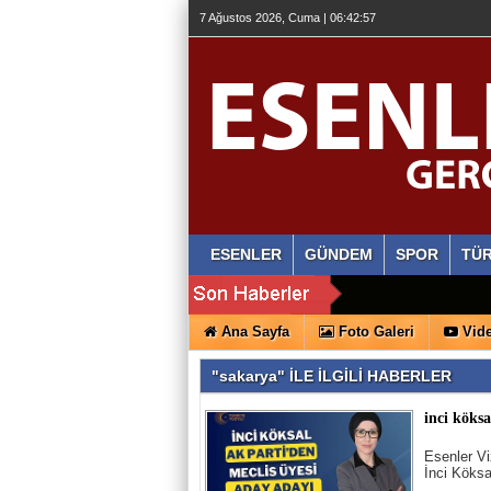
7 Ağustos 2026, Cuma | 06:42:58
ESENLER
GÜNDEM
SPOR
TÜR
Ana Sayfa
Foto Galeri
Vide
"sakarya" İLE İLGİLİ HABERLER
inci köksa
Esenler Vi
İnci Köksa