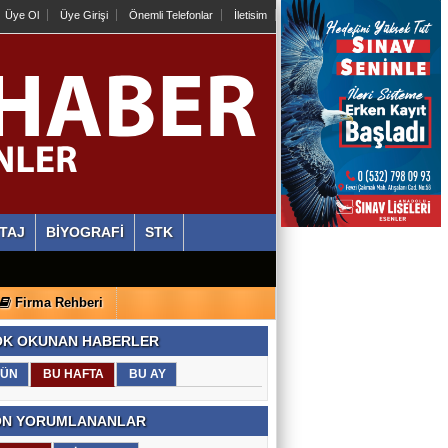
Üye Ol
Üye Girişi
Önemli Telefonlar
İletisim
TAJ
BİYOGRAFİ
STK
Firma Rehberi
K OKUNAN HABERLER
ÜN
BU HAFTA
BU AY
N YORUMLANANLAR