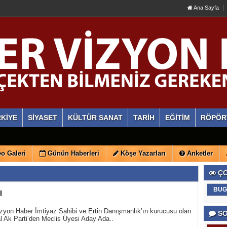
Ana Sayfa
KİYE
SİYASET
KÜLTÜR SANAT
TARİH
EĞİTİM
RÖPÖR
o Galeri
Günün Haberleri
Köşe Yazarları
Anketler
ÇO
BUG
l
zyon Haber İmtiyaz Sahibi ve Ertin Danışmanlık’ın kurucusu olan
SO
l Ak Parti’den Meclis Üyesi Aday Ada..