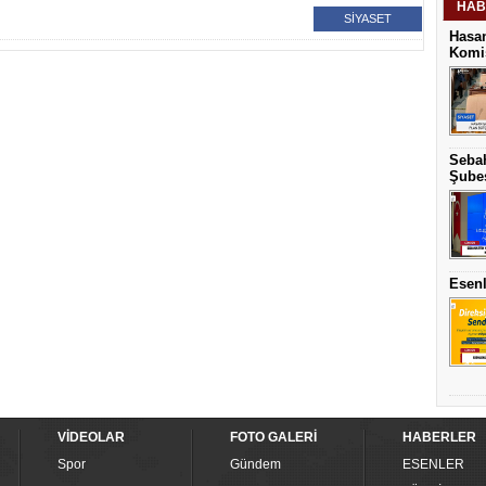
HAB
SİYASET
Hasan
Komis
Sebah
Şubes
Esenl
VİDEOLAR
FOTO GALERİ
HABERLER
Spor
Gündem
ESENLER