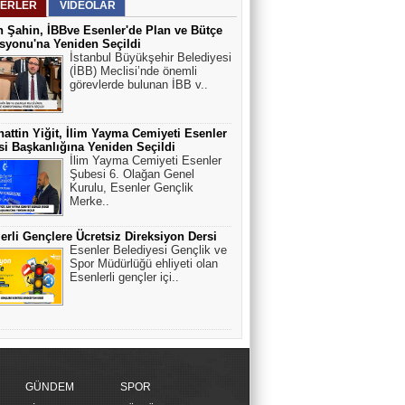
ERLER
VİDEOLAR
 Şahin, İBBve Esenler'de Plan ve Bütçe
yonu'na Yeniden Seçildi
İstanbul Büyükşehir Belediyesi
(İBB) Meclisi’nde önemli
görevlerde bulunan İBB v..
attin Yiğit, İlim Yayma Cemiyeti Esenler
i Başkanlığına Yeniden Seçildi
İlim Yayma Cemiyeti Esenler
Şubesi 6. Olağan Genel
Kurulu, Esenler Gençlik
Merke..
erli Gençlere Ücretsiz Direksiyon Dersi
Esenler Belediyesi Gençlik ve
Spor Müdürlüğü ehliyeti olan
Esenlerli gençler içi..
GÜNDEM
SPOR