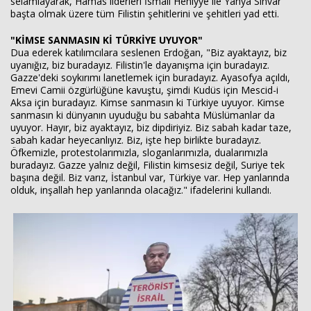
selamlayarak, Hamas liderleri İsmail Heniyye ile Yahya Sinvar
başta olmak üzere tüm Filistin şehitlerini ve şehitleri yad etti.
"KİMSE SANMASIN Kİ TÜRKİYE UYUYOR"
Dua ederek katılımcılara seslenen Erdoğan, "Biz ayaktayız, biz
uyanığız, biz buradayız. Filistin'le dayanışma için buradayız.
Gazze'deki soykırımı lanetlemek için buradayız. Ayasofya açıldı,
Emevi Camii özgürlüğüne kavuştu, şimdi Kudüs için Mescid-i
Aksa için buradayız. Kimse sanmasın ki Türkiye uyuyor. Kimse
sanmasın ki dünyanın uyuduğu bu sabahta Müslümanlar da
uyuyor. Hayır, biz ayaktayız, biz dipdiriyiz. Biz sabah kadar taze,
sabah kadar heyecanlıyız. Biz, işte hep birlikte buradayız.
Öfkemizle, protestolarımızla, sloganlarımızla, dualarımızla
buradayız. Gazze yalnız değil, Filistin kimsesiz değil, Suriye tek
başına değil. Biz varız, İstanbul var, Türkiye var. Hep yanlarında
olduk, inşallah hep yanlarında olacağız." ifadelerini kullandı.