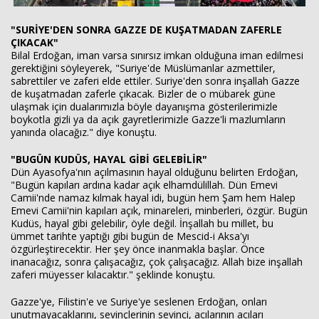
"SURİYE'DEN SONRA GAZZE DE KUŞATMADAN ZAFERLE
ÇIKACAK"
Bilal Erdoğan, iman varsa sınırsız imkan olduğuna iman edilmesi
gerektiğini söyleyerek, "Suriye'de Müslümanlar azmettiler,
sabrettiler ve zaferi elde ettiler. Suriye'den sonra inşallah Gazze
de kuşatmadan zaferle çıkacak. Bizler de o mübarek güne
ulaşmak için dualarımızla böyle dayanışma gösterilerimizle
boykotla gizli ya da açık gayretlerimizle Gazze'li mazlumların
yanında olacağız." diye konuştu.
"BUGÜN KUDÜS, HAYAL GİBİ GELEBİLİR"
Dün Ayasofya'nın açılmasının hayal olduğunu belirten Erdoğan,
"Bugün kapıları ardına kadar açık elhamdülillah. Dün Emevi
Camii'nde namaz kılmak hayal idi, bugün hem Şam hem Halep
Emevi Camii'nin kapıları açık, minareleri, minberleri, özgür. Bugün
Kudüs, hayal gibi gelebilir, öyle değil. İnşallah bu millet, bu
ümmet tarihte yaptığı gibi bugün de Mescid-i Aksa'yı
özgürleştirecektir. Her şey önce inanmakla başlar. Önce
inanacağız, sonra çalışacağız, çok çalışacağız. Allah bize inşallah
zaferi müyesser kılacaktır." şeklinde konuştu.
Gazze'ye, Filistin'e ve Suriye'ye seslenen Erdoğan, onları
unutmayacaklarını, sevinçlerinin sevinci, acılarının acıları