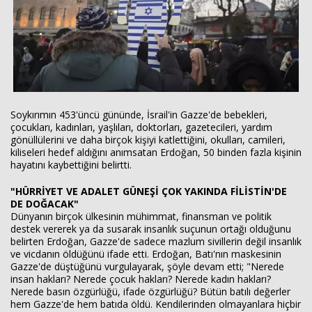
Soykırımın 453'üncü gününde, İsrail'in Gazze'de bebekleri,
çocukları, kadınları, yaşlıları, doktorları, gazetecileri, yardım
gönüllülerini ve daha birçok kişiyi katlettiğini, okulları, camileri,
kiliseleri hedef aldığını anımsatan Erdoğan, 50 binden fazla kişinin
hayatını kaybettiğini belirtti.
"HÜRRİYET VE ADALET GÜNEŞİ ÇOK YAKINDA FİLİSTİN'DE
DE DOĞACAK"
Dünyanın birçok ülkesinin mühimmat, finansman ve politik
destek vererek ya da susarak insanlık suçunun ortağı olduğunu
belirten Erdoğan, Gazze'de sadece mazlum sivillerin değil insanlık
ve vicdanın öldüğünü ifade etti. Erdoğan, Batı'nın maskesinin
Gazze'de düştüğünü vurgulayarak, şöyle devam etti; "Nerede
insan hakları? Nerede çocuk hakları? Nerede kadın hakları?
Nerede basın özgürlüğü, ifade özgürlüğü? Bütün batılı değerler
hem Gazze'de hem batıda öldü. Kendilerinden olmayanlara hiçbir