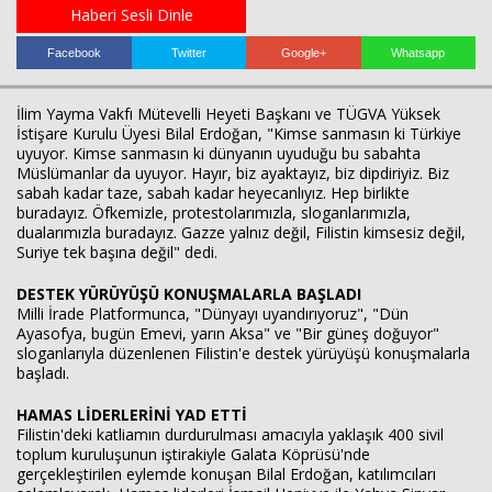
Haberi Sesli Dinle
Facebook
Twitter
Google+
Whatsapp
İlim Yayma Vakfı Mütevelli Heyeti Başkanı ve TÜGVA Yüksek
İstişare Kurulu Üyesi Bilal Erdoğan, "Kimse sanmasın ki Türkiye
uyuyor. Kimse sanmasın ki dünyanın uyuduğu bu sabahta
Müslümanlar da uyuyor. Hayır, biz ayaktayız, biz dipdiriyiz. Biz
sabah kadar taze, sabah kadar heyecanlıyız. Hep birlikte
buradayız. Öfkemizle, protestolarımızla, sloganlarımızla,
Haberin Doğru Adresi.
dualarımızla buradayız. Gazze yalnız değil, Filistin kimsesiz değil,
Suriye tek başına değil" dedi.
DESTEK YÜRÜYÜŞÜ KONUŞMALARLA BAŞLADI
Milli İrade Platformunca, "Dünyayı uyandırıyoruz", "Dün
Ayasofya, bugün Emevi, yarın Aksa" ve "Bir güneş doğuyor"
sloganlarıyla düzenlenen Filistin'e destek yürüyüşü konuşmalarla
başladı.
HAMAS LİDERLERİNİ YAD ETTİ
Filistin'deki katliamın durdurulması amacıyla yaklaşık 400 sivil
toplum kuruluşunun iştirakiyle Galata Köprüsü'nde
gerçekleştirilen eylemde konuşan Bilal Erdoğan, katılımcıları