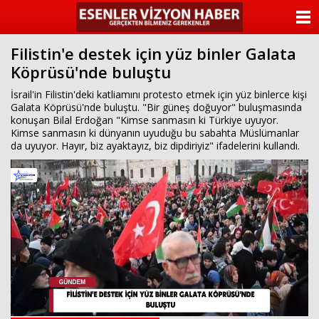
ANASAYFA
Filistin'e destek için yüz binler Galata
KATEGORİLER
Köprüsü'nde buluştu
YAZARLAR
İsrail'in Filistin'deki katliamını protesto etmek için yüz binlerce kişi
Galata Köprüsü'nde buluştu. "Bir güneş doğuyor" buluşmasında
konuşan Bilal Erdoğan "Kimse sanmasın ki Türkiye uyuyor.
ANKETLER
Kimse sanmasın ki dünyanın uyuduğu bu sabahta Müslümanlar
da uyuyor. Hayır, biz ayaktayız, biz dipdiriyiz" ifadelerini kullandı.
FOTO GALERİ
VİDEO GALERİ
KÜNYE
İLETİŞİM