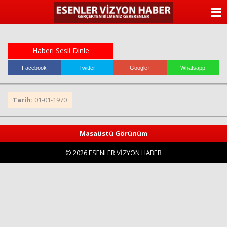
ANASAYFA
KATEGORİLER
Haberi Sesli Dinle
YAZARLAR
Facebook
Twitter
Google+
Whatsapp
ANKETLER
Tarih:
01-01-1970
FOTO GALERİ
Masaüstü Görünüm
VİDEO GALERİ
© 2026 ESENLER VİZYON HABER
KÜNYE
İLETİŞİM