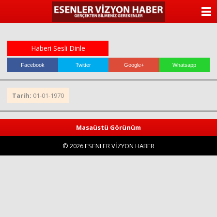
ANASAYFA
KATEGORİLER
Haberi Sesli Dinle
YAZARLAR
Facebook
Twitter
Google+
Whatsapp
ANKETLER
Tarih:
01-01-1970
FOTO GALERİ
Masaüstü Görünüm
VİDEO GALERİ
© 2026 ESENLER VİZYON HABER
KÜNYE
İLETİŞİM