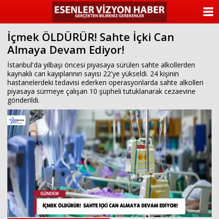
ANASAYFA
İçmek ÖLDÜRÜR! Sahte İçki Can
KATEGORİLER
Almaya Devam Ediyor!
YAZARLAR
İstanbul'da yılbaşı öncesi piyasaya sürülen sahte alkollerden
kaynaklı can kayıplarının sayısı 22'ye yükseldi. 24 kişinin
hastanelerdeki tedavisi ederken operasyonlarda sahte alkolleri
ANKETLER
piyasaya sürmeye çalışan 10 şüpheli tutuklanarak cezaevine
gönderildi.
FOTO GALERİ
VİDEO GALERİ
KÜNYE
İLETİŞİM