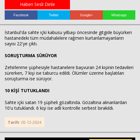
Haberi Sesli Dinle
Facebook
Twitter
Google+
Whatsapp
İstanbul'da sahte içki kabusu yılbaşı öncesinde gitgide büyürken
hastanedeki tüm müdahalelere rağmen kurtarılamayanların
sayısı 22'ye çıktı.
SORUŞTURMA SÜRÜYOR
Haberin Doğru Adresi.
Zehirlenme şüphesiyle hastanelere başvuran 24 kişinin tedavileri
sürerken, 7 kişi ise taburcu edildi. Ölümler üzerine başlatılan
soruşturma ise sürüyor.
10 KİŞİ TUTUKLANDI
Sahte içki satan 19 şüpheli gözaltında. Gözaltına alınanlardan
10'u tutuklandı. 6 kişi ise adli kontrolle serbest bırakıldı.
Tarih:
05-12-2024